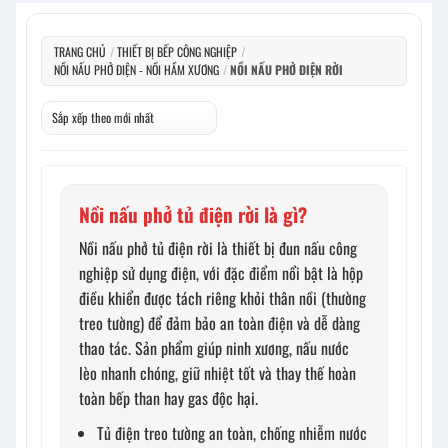
TRANG CHỦ
/
THIẾT BỊ BẾP CÔNG NGHIỆP
/
NỒI NẤU PHỞ ĐIỆN - NỒI HẦM XƯƠNG
/
NỒI NẤU PHỞ ĐIỆN RỜI
Nồi nấu phở tủ điện rời là gì?
Nồi nấu phở tủ điện rời là thiết bị đun nấu công
nghiệp sử dụng điện, với đặc điểm nổi bật là hộp
điều khiển được tách riêng khỏi thân nồi (thường
treo tường) để đảm bảo an toàn điện và dễ dàng
thao tác. Sản phẩm giúp ninh xương, nấu nước
lèo nhanh chóng, giữ nhiệt tốt và thay thế hoàn
toàn bếp than hay gas độc hại.
Tủ điện treo tường an toàn, chống nhiễm nước