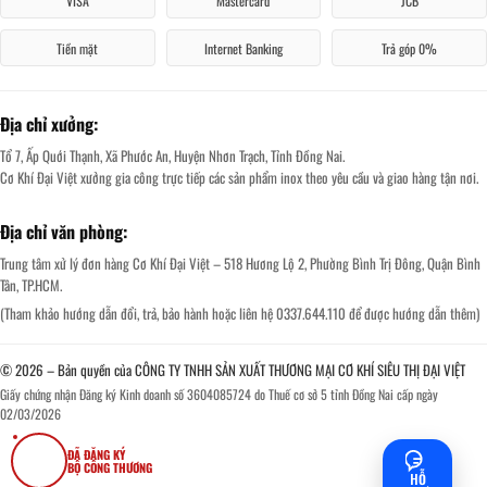
VISA
Mastercard
JCB
Tiền mặt
Internet Banking
Trả góp 0%
Địa chỉ xưởng:
Tổ 7, Ấp Quới Thạnh, Xã Phước An, Huyện Nhơn Trạch, Tỉnh Đồng Nai.
Cơ Khí Đại Việt xưởng gia công trực tiếp các sản phẩm inox theo yêu cầu và giao hàng tận nơi.
Địa chỉ văn phòng:
Trung tâm xử lý đơn hàng Cơ Khí Đại Việt – 518 Hương Lộ 2, Phường Bình Trị Đông, Quận Bình
Tân, TP.HCM.
(Tham khảo hướng dẫn đổi, trả, bảo hành hoặc liên hệ 0337.644.110 để được hướng dẫn thêm)
© 2026 – Bản quyền của CÔNG TY TNHH SẢN XUẤT THƯƠNG MẠI CƠ KHÍ SIÊU THỊ ĐẠI VIỆT
Giấy chứng nhận Đăng ký Kinh doanh số 3604085724 do Thuế cơ sở 5 tỉnh Đồng Nai cấp ngày
02/03/2026
ĐÃ ĐĂNG KÝ
BỘ CÔNG THƯƠNG
HỖ