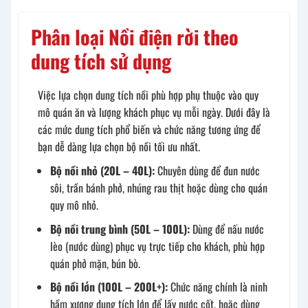
Phân loại Nồi điện rời theo
dung tích sử dụng
Việc lựa chọn dung tích nồi phù hợp phụ thuộc vào quy
mô quán ăn và lượng khách phục vụ mỗi ngày. Dưới đây là
các mức dung tích phổ biến và chức năng tương ứng để
bạn dễ dàng lựa chọn bộ nồi tối ưu nhất.
Bộ nồi nhỏ (20L – 40L):
Chuyên dùng để đun nước
sôi, trần bánh phở, nhúng rau thịt hoặc dùng cho quán
quy mô nhỏ.
Bộ nồi trung bình (50L – 100L):
Dùng để nấu nước
lèo (nước dùng) phục vụ trực tiếp cho khách, phù hợp
quán phở mặn, bún bò.
Bộ nồi lớn (100L – 200L+):
Chức năng chính là ninh
hầm xương dung tích lớn để lấy nước cốt, hoặc dùng