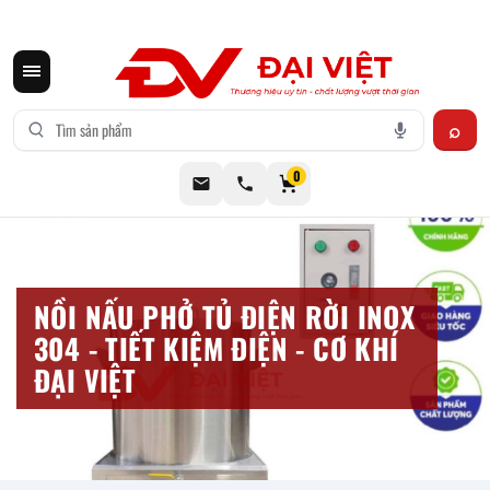
CƠ KHÍ ĐẠI VIỆT CUNG CẤP THIẾT BỊ BẾP CÔNG NGHIỆP INOX
0
NỒI NẤU PHỞ TỦ ĐIỆN RỜI INOX
304 - TIẾT KIỆM ĐIỆN - CƠ KHÍ
ĐẠI VIỆT