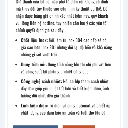
Giá thành của bộ nồi nấu phở tủ điện rời không cố định
mà thay đổi tùy thuộc vào cấu hình kỹ thuật cụ thể. Để
nhận được bảng giá chính xác nhất hôm nay, quý khách
vui lòng liên hệ hotline, tuy nhiên cần lưu ý các yếu tố
chính quyết định giá sau đây:
Chất liệu Inox:
Nồi làm từ Inox 304 cao cấp sẽ có
giá cao hơn Inox 201 nhưng đổi lại độ bền và khả năng
chống gỉ sét vượt trội.
Dung tích nồi:
Dung tích càng lớn thì chi phí vật liệu
và công suất bộ phận gia nhiệt càng cao.
Công nghệ cách nhiệt:
Nồi có lớp foam cách nhiệt
dày dặn giúp giữ nhiệt tốt hơn và tiết kiệm điện, ảnh
hưởng đôi chút đến giá thành.
Linh kiện điện:
Tủ điện sử dụng aptomat và chiết áp
chất lượng cao đảm bảo an toàn và tuổi thọ lâu dài.