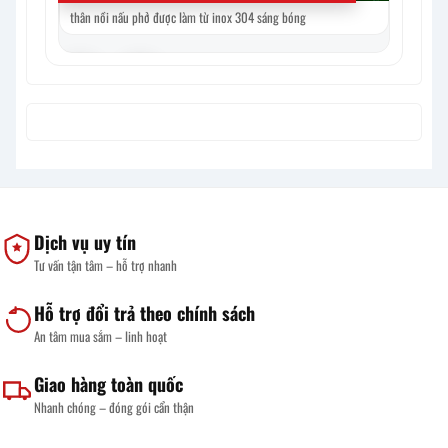
thân nồi nấu phở được làm từ inox 304 sáng bóng
Mua nồi ph
‹
›
Dịch vụ uy tín
Tư vấn tận tâm – hỗ trợ nhanh
Hỗ trợ đổi trả theo chính sách
An tâm mua sắm – linh hoạt
Giao hàng toàn quốc
Nhanh chóng – đóng gói cẩn thận