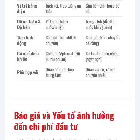
Vị trí bảng
Tách rời, treo tường an
Gắn liền thân hoặc bệ
điện
toàn
nồi
Độ an toàn &
Rất cao (tránh
Trung bình (dễ dính
Độ bền
nước/nhiệt)
nước khi vệ sinh)
Tính linh
Cố định (hạn chế di
Cao (có thể di chuyển
động
chuyển)
dễ dàng)
Cơ chế điều
Chiết áp/Aptomat (sôi
Rơ-le cảm biến nhiệt
khiển
liu riu chuẩn)
(ngắt nghỉ)
Quán cố định, bếp
Quán vỉa hè, cần di
Phù hợp với
trung tâm
chuyển nhiều
Báo giá và Yếu tố ảnh hưởng
đến chi phí đầu tư