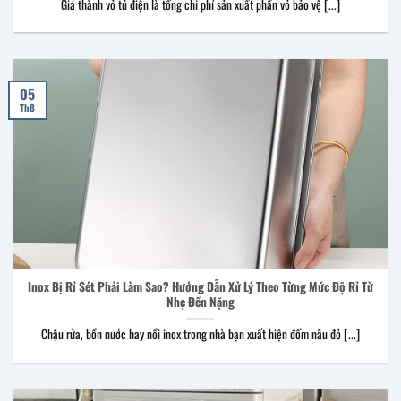
Giá thành vỏ tủ điện là tổng chi phí sản xuất phần vỏ bảo vệ [...]
05
Th8
Inox Bị Rỉ Sét Phải Làm Sao? Hướng Dẫn Xử Lý Theo Từng Mức Độ Rỉ Từ
Nhẹ Đến Nặng
Chậu rửa, bồn nước hay nồi inox trong nhà bạn xuất hiện đốm nâu đỏ [...]