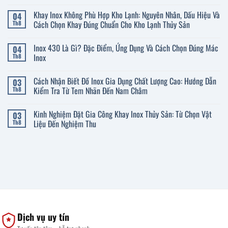
Không
có
Khay Inox Không Phù Hợp Kho Lạnh: Nguyên Nhân, Dấu Hiệu Và
04
bình
luận
Cách Chọn Khay Đúng Chuẩn Cho Kho Lạnh Thủy Sản
Th8
ở
Vỏ
Không
Tủ
có
Inox 430 Là Gì? Đặc Điểm, Ứng Dụng Và Cách Chọn Đúng Mác
04
Điện
bình
Công
luận
Inox
Th8
Nghiệp:
ở
Ứng
Khay
Không
Dụng
Inox
có
Cách Nhận Biết Đồ Inox Gia Dụng Chất Lượng Cao: Hướng Dẫn
03
Theo
Không
bình
Ngành
Phù
luận
Kiểm Tra Từ Tem Nhãn Đến Nam Châm
Th8
&
Hợp
ở
Cách
Kho
Inox
Không
Chọn
Lạnh:
430
có
Kinh Nghiệm Đặt Gia Công Khay Inox Thủy Sản: Từ Chọn Vật
03
Vật
Nguyên
Là
bình
Liệu
Nhân,
Gì?
luận
Liệu Đến Nghiệm Thu
Th8
Phù
Dấu
Đặc
ở
Hợp
Hiệu
Điểm,
Cách
Không
Và
Ứng
Nhận
có
Cách
Dụng
Biết
bình
Chọn
Và
Đồ
luận
Khay
Cách
Inox
ở
Đúng
Chọn
Gia
Kinh
Chuẩn
Đúng
Dụng
Nghiệm
Cho
Mác
Chất
Đặt
Kho
Inox
Lượng
Gia
Lạnh
Cao:
Công
Thủy
Hướng
Khay
Sản
Dẫn
Inox
Dịch vụ uy tín
Kiểm
Thủy
Tra
Sản:
Từ
Từ