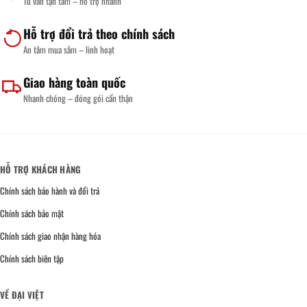
Tư vấn tận tâm – hỗ trợ nhanh
Tem
Chọn
Nhãn
Vật
Đến
Liệu
Hỗ trợ đổi trả theo chính sách
Nam
Đến
Châm
Nghiệm
An tâm mua sắm – linh hoạt
Thu
Giao hàng toàn quốc
Nhanh chóng – đóng gói cẩn thận
HỖ TRỢ KHÁCH HÀNG
Chính sách bảo hành và đổi trả
Chính sách bảo mật
Chính sách giao nhận hàng hóa
Chính sách biên tập
VỀ ĐẠI VIỆT