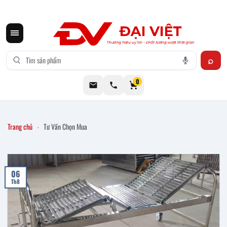
CƠ KHÍ ĐẠI VIỆT CUNG CẤP THIẾT BỊ BẾP CÔNG NGHIỆP INOX
0
Trang chủ
-
Tư Vấn Chọn Mua
06
Th8