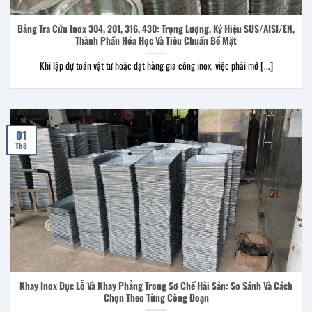
Bảng Tra Cứu Inox 304, 201, 316, 430: Trọng Lượng, Ký Hiệu SUS/AISI/EN,
Thành Phần Hóa Học Và Tiêu Chuẩn Bề Mặt
Khi lập dự toán vật tư hoặc đặt hàng gia công inox, việc phải mở [...]
01
Th8
Khay Inox Đục Lỗ Và Khay Phẳng Trong Sơ Chế Hải Sản: So Sánh Và Cách
Chọn Theo Từng Công Đoạn