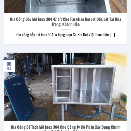
Gia Công Bẫy Mỡ Inox 304 47 Lít Cho Paradise Resort Dốc Lết Tại Nha
Trang, Khánh Hòa
Gia công bẫy mỡ inox 304 là hạng mục Cơ Khí Đại Việt thực hiện [...]
06
Th6
Gia Công Bể Tách Mỡ Inox 304 Cho Công Ty Cổ Phần Xây Dựng Chính