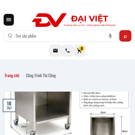
CƠ KHÍ ĐẠI VIỆT CUNG CẤP THIẾT BỊ BẾP CÔNG NGHIỆP INOX
0
Trang chủ
-
Công Trình Thi Công
10
Th7