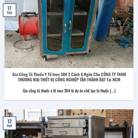
17
Th6
Gia Công Tủ Thuốc Y Tế Inox 304 2 Cánh 6 Ngăn Cho CÔNG TY TNHH
THƯƠNG MẠI THIẾT BỊ CÔNG NGHIỆP TÂN THÀNH ĐẠT Tại HCM
Gia công tủ thuốc y tế inox 304 là dự án chế tạo tủ thuốc [...]
12
Th6