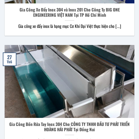
Gia Công Xe Đẩy Inox 304 và Inox 201 Cho Công Ty BIG ONE
ENGINEERING VIỆT NAM Tại TP Hồ Chí Minh
Gia công xe đẩy inox là hạng mục Cơ Khí Đại Việt thực hiện cho [...]
27
Th6
Gia Công Bồn Rửa Tay Inox 304 Cho CÔNG TY TNHH ĐẦU TƯ PHÁT TRIỂN
HOÀNG HẢI PHÁT Tại Đồng Nai