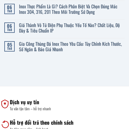
Chọn
có
Inox Thực Phẩm Là Gì? Cách Phân Biệt Và Chọn Đúng Mác
06
Thau
bình
Inox
luận
Inox 304, 316, 201 Theo Môi Trường Sử Dụng
Th8
Đúng
ở
Chất
Kích
Không
Liệu,
Thước
có
Giá Thành Vỏ Tủ Điện Phụ Thuộc Yếu Tố Nào? Chất Liệu, Độ
06
Độ
Giường
bình
Dày
Y
luận
Dày & Tiêu Chuẩn IP
Th8
Và
Tế
ở
Kích
Inox
Inox
Không
Thước
Chuẩn:
Thực
có
Gia Công Thùng Đá Inox Theo Yêu Cầu: Tùy Chỉnh Kích Thước,
05
Cho
Thông
Phẩm
bình
Gia
Số
Là
luận
Số Ngăn & Báo Giá Nhanh
Th8
Đình
Chi
Gì?
ở
Tiết
Cách
Giá
Không
Và
Phân
Thành
có
Cách
Biệt
Vỏ
bình
Chọn
Và
Tủ
luận
Phù
Chọn
Điện
ở
Hợp
Đúng
Phụ
Gia
Mác
Thuộc
Công
Inox
Yếu
Thùng
304,
Tố
Đá
316,
Nào?
Inox
201
Chất
Theo
Theo
Liệu,
Yêu
Dịch vụ uy tín
Môi
Độ
Cầu:
Trường
Dày
Tùy
Tư vấn tận tâm – hỗ trợ nhanh
Sử
&
Chỉnh
Dụng
Tiêu
Kích
Chuẩn
Thước,
IP
Số
Hỗ trợ đổi trả theo chính sách
Ngăn
&
An tâm mua sắm – linh hoạt