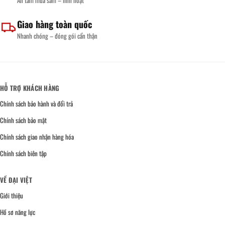
Báo
Giá
Nhanh
Giao hàng toàn quốc
Nhanh chóng – đóng gói cẩn thận
HỖ TRỢ KHÁCH HÀNG
Chính sách bảo hành và đổi trả
Chính sách bảo mật
Chính sách giao nhận hàng hóa
Chính sách biên tập
VỀ ĐẠI VIỆT
Giới thiệu
Hồ sơ năng lực