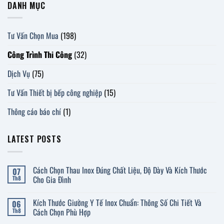
DANH MỤC
Tư Vấn Chọn Mua
(198)
Công Trình Thi Công
(32)
Dịch Vụ
(75)
Tư Vấn Thiết bị bếp công nghiệp
(15)
Thông cáo báo chí
(1)
LATEST POSTS
Cách Chọn Thau Inox Đúng Chất Liệu, Độ Dày Và Kích Thước
07
Cho Gia Đình
Th8
Không
có
Kích Thước Giường Y Tế Inox Chuẩn: Thông Số Chi Tiết Và
06
bình
luận
Cách Chọn Phù Hợp
Th8
ở
Cách
Không