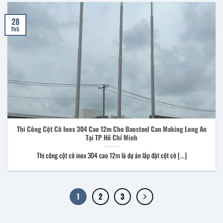
28
Th5
Thi Công Cột Cờ Inox 304 Cao 12m Cho Baosteel Can Making Long An
Tại TP Hồ Chí Minh
Thi công cột cờ inox 304 cao 12m là dự án lắp đặt cột cờ [...]
1
2
3