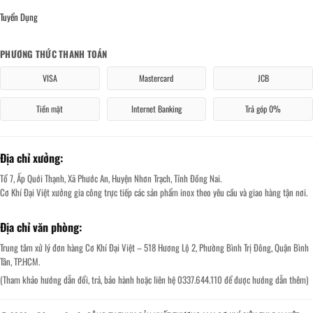
Tuyển Dụng
PHƯƠNG THỨC THANH TOÁN
VISA
Mastercard
JCB
Tiền mặt
Internet Banking
Trả góp 0%
Địa chỉ xưởng:
Tổ 7, Ấp Quới Thạnh, Xã Phước An, Huyện Nhơn Trạch, Tỉnh Đồng Nai.
Cơ Khí Đại Việt xưởng gia công trực tiếp các sản phẩm inox theo yêu cầu và giao hàng tận nơi.
Địa chỉ văn phòng:
Trung tâm xử lý đơn hàng Cơ Khí Đại Việt – 518 Hương Lộ 2, Phường Bình Trị Đông, Quận Bình
Tân, TP.HCM.
(Tham khảo hướng dẫn đổi, trả, bảo hành hoặc liên hệ 0337.644.110 để được hướng dẫn thêm)