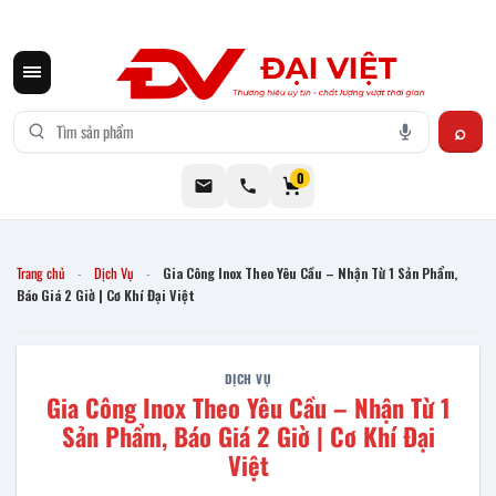
CƠ KHÍ ĐẠI VIỆT CUNG CẤP THIẾT BỊ BẾP CÔNG NGHIỆP INOX
0
Trang chủ
Dịch Vụ
Gia Công Inox Theo Yêu Cầu – Nhận Từ 1 Sản Phẩm,
-
-
Báo Giá 2 Giờ | Cơ Khí Đại Việt
DỊCH VỤ
Gia Công Inox Theo Yêu Cầu – Nhận Từ 1
Sản Phẩm, Báo Giá 2 Giờ | Cơ Khí Đại
Việt