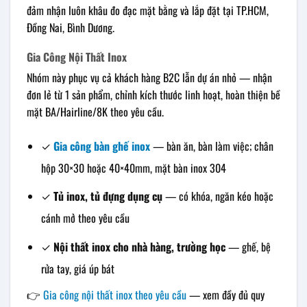
đảm nhận luôn khâu đo đạc mặt bằng và lắp đặt tại TP.HCM,
Đồng Nai, Bình Dương.
Gia Công Nội Thất Inox
Nhóm này phục vụ cả khách hàng B2C lẫn dự án nhỏ — nhận
đơn lẻ từ 1 sản phẩm, chỉnh kích thước linh hoạt, hoàn thiện bề
mặt BA/Hairline/8K theo yêu cầu.
✓
Gia công bàn ghế inox
— bàn ăn, bàn làm việc; chân
hộp 30×30 hoặc 40×40mm, mặt bàn inox 304
✓
Tủ inox, tủ đựng dụng cụ
— có khóa, ngăn kéo hoặc
cánh mở theo yêu cầu
✓
Nội thất inox cho nhà hàng, trường học
— ghế, bệ
rửa tay, giá úp bát
👉
Gia công nội thất inox theo yêu cầu
— xem đầy đủ quy