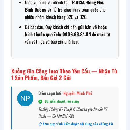
Dịch vụ phục vụ nhanh tại
TP.HCM, Đồng Nai,
Bình Dương
và hỗ trợ giao hàng toàn quốc cho
nhiều nhóm khách hàng B2B và B2C.
Để bắt đầu, Quý khách chỉ cần
gửi bản vẽ hoặc
kích thước qua Zalo 0906.63.84.94
để nhận tư
vấn vật liệu và báo giá phù hợp.
Xưởng Gia Công Inox Theo Yêu Cầu — Nhận Từ
1 Sản Phẩm, Báo Giá 2 Giờ
Biên soạn bởi:
Nguyễn Minh Phú
Đã kiểm duyệt nội dung
✔
Trưởng Phòng Kỹ Thuật & Chuyên gia Tư vấn Kỹ
thuật — Cơ Khí Đại Việt
📋 Xem quy trình kiểm duyệt nội dung của chúng tôi