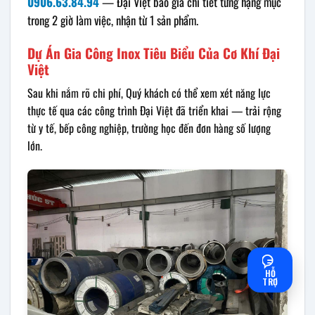
0906.63.84.94
— Đại Việt báo giá chi tiết từng hạng mục
trong 2 giờ làm việc, nhận từ 1 sản phẩm.
Dự Án Gia Công Inox Tiêu Biểu Của Cơ Khí Đại
Việt
Sau khi nắm rõ chi phí, Quý khách có thể xem xét năng lực
thực tế qua các công trình Đại Việt đã triển khai — trải rộng
từ y tế, bếp công nghiệp, trường học đến đơn hàng số lượng
lớn.
HỖ
TRỢ