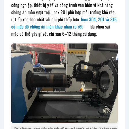
công nghiệp, thiết bị y tế và công trình ven biển vì khả năng
chống ăn mòn vượt trội. Inox 201 phù hợp môi trường khô ráo,
ít tiếp xúc hóa chất với chi phí thấp hơn.
Inox 304, 201 và 316
có mức độ chống ăn mòn khác nhau rõ rệt
— lựa chọn sai
mác có thể gây gỉ sét chỉ sau 6–12 tháng sử dụng.
Gia công inox theo yêu cầu giúp tối ưu kích thước, vật liệu và công năng