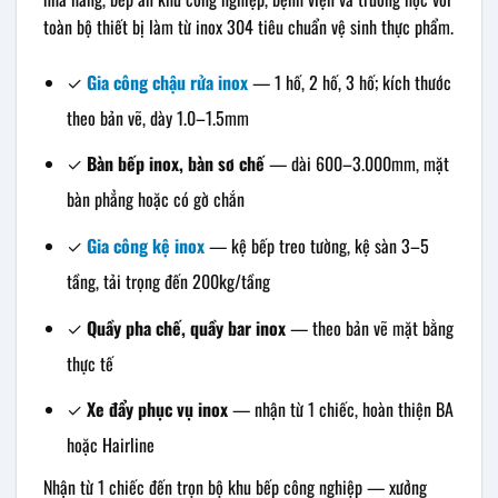
toàn bộ thiết bị làm từ inox 304 tiêu chuẩn vệ sinh thực phẩm.
✓
Gia công chậu rửa inox
— 1 hố, 2 hố, 3 hố; kích thước
theo bản vẽ, dày 1.0–1.5mm
✓
Bàn bếp inox, bàn sơ chế
— dài 600–3.000mm, mặt
bàn phẳng hoặc có gờ chắn
✓
Gia công kệ inox
— kệ bếp treo tường, kệ sàn 3–5
tầng, tải trọng đến 200kg/tầng
✓
Quầy pha chế, quầy bar inox
— theo bản vẽ mặt bằng
thực tế
✓
Xe đẩy phục vụ inox
— nhận từ 1 chiếc, hoàn thiện BA
hoặc Hairline
Nhận từ 1 chiếc đến trọn bộ khu bếp công nghiệp — xưởng