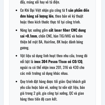
đẩy, máng xối hay vỏ tủ điện.
Cơ Khí Đại Việt nhận gia công từ
1 sản phẩm đến
đơn hàng số lượng lớn
, theo bản vẽ kỹ thuật
hoặc theo kích thước thực tế tại công trình.
Năng lực xưởng gồm
cắt laser fiber CNC dung
sai ±0.1mm
, chấn CNC, hàn TIG/MIG và hoàn
thiện bề mặt BA, Hairline, 8K hoặc đánh bóng
gương.
Vật liệu sử dụng linh hoạt theo nhu cầu, trong đó
nổi bật là
inox 304 Posco/Tisco có CO/CQ
,
ngoài ra có thể nhận inox 201, 316 và 430 cho
các môi trường sử dụng khác nhau.
Quy trình đặt hàng được tối giản: Quý khách gửi
yêu cầu hoặc bản vẽ, xưởng tư vấn vật liệu, báo
giá trong 2 giờ, gia công tại xưởng, QC và giao
hàng theo tiến độ cam kết.