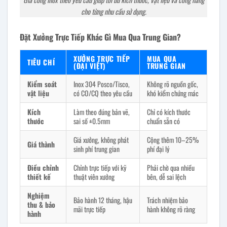
cho từng nhu cầu sử dụng.
Đặt Xưởng Trực Tiếp Khác Gì Mua Qua Trung Gian?
XƯỞNG TRỰC TIẾP
MUA QUA
TIÊU CHÍ
(ĐẠI VIỆT)
TRUNG GIAN
Kiểm soát
Inox 304 Posco/Tisco,
Không rõ nguồn gốc,
vật liệu
có CO/CQ theo yêu cầu
khó kiểm chứng mác
Kích
Làm theo đúng bản vẽ,
Chỉ có kích thước
thước
sai số ±0.5mm
chuẩn sẵn có
Giá xưởng, không phát
Cộng thêm 10–25%
Giá thành
sinh phí trung gian
phí đại lý
Điều chỉnh
Chỉnh trực tiếp với kỹ
Phải chờ qua nhiều
thiết kế
thuật viên xưởng
bên, dễ sai lệch
Nghiệm
Bảo hành 12 tháng, hậu
Trách nhiệm bảo
thu & bảo
mãi trực tiếp
hành không rõ ràng
hành