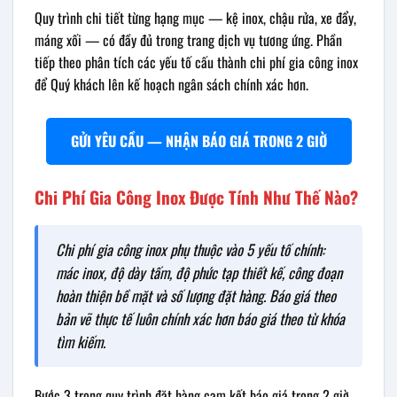
Quy trình chi tiết từng hạng mục — kệ inox, chậu rửa, xe đẩy,
máng xối — có đầy đủ trong trang dịch vụ tương ứng. Phần
tiếp theo phân tích các yếu tố cấu thành chi phí gia công inox
để Quý khách lên kế hoạch ngân sách chính xác hơn.
GỬI YÊU CẦU — NHẬN BÁO GIÁ TRONG 2 GIỜ
Chi Phí Gia Công Inox Được Tính Như Thế Nào?
Chi phí gia công inox phụ thuộc vào 5 yếu tố chính:
mác inox, độ dày tấm, độ phức tạp thiết kế, công đoạn
hoàn thiện bề mặt và số lượng đặt hàng. Báo giá theo
bản vẽ thực tế luôn chính xác hơn báo giá theo từ khóa
tìm kiếm.
Bước 3 trong quy trình đặt hàng cam kết báo giá trong 2 giờ