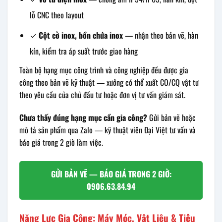
lỗ CNC theo layout
✓
Cột cờ inox, bồn chứa inox
— nhận theo bản vẽ, hàn
kín, kiểm tra áp suất trước giao hàng
Toàn bộ hạng mục công trình và công nghiệp đều được gia
công theo bản vẽ kỹ thuật — xưởng có thể xuất CO/CQ vật tư
theo yêu cầu của chủ đầu tư hoặc đơn vị tư vấn giám sát.
Chưa thấy đúng hạng mục cần gia công?
Gửi bản vẽ hoặc
mô tả sản phẩm qua Zalo — kỹ thuật viên Đại Việt tư vấn và
báo giá trong 2 giờ làm việc.
GỬI BẢN VẼ — BÁO GIÁ TRONG 2 GIỜ:
0906.63.84.94
Năng Lực Gia Công: Máy Móc, Vật Liệu & Tiêu