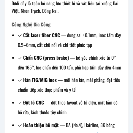
Dưới đây là toàn bộ năng lực thiết bị và vật liệu tại xưởng Đại
Việt, Nhơn Trạch, Đồng Nai.
Công Nghệ Gia Công
✓
Cắt laser fiber CNC
— dung sai ±0.1mm, inox tấm dày
0.5–6mm, cắt chữ nổi và chi tiết phức tạp
✓
Chấn CNC (press brake)
— bẻ góc chính xác từ 0°
đến 165°, lực chấn đến 100 tấn, phù hợp tấm dày đến 4mm
✓
Hàn TIG/MIG inox
— mối hàn kín, mài phẳng, đạt tiêu
chuẩn tiếp xúc thực phẩm và y tế
✓
Đột lỗ CNC
— đột theo layout vỏ tủ điện, mặt bàn có
hố rửa, kích thước tùy chỉnh
✓
Hoàn thiện bề mặt
— BA (No.4), Hairline, 8K bóng