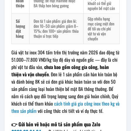
hoàn
thường; bề mặt Hairline hoặc
khuất có thể giữ
thiện
BA thấp hơn bóng gương
nguyên bề mặt cán
Gộp nhiều hạng
Số
Đơn từ 1 sản phẩm: giá đơn lẻ;
mục cùng một đơn
lượng
đơn 10–50 sản phẩm: giảm 8–
để tối ưu chi phí
đặt
15%; đơn 100+ sản phẩm: thỏa
vật tư và vận
hàng
thuận sỉ trực tiếp
chuyển
Giá vật tư inox 304 tấm trên thị trường năm 2026 dao động từ
51.000–77.800 VNĐ/kg tùy độ dày và nguồn gốc — đây là chi
phí vật tư đầu vào,
chưa bao gồm công gia công, hoàn
thiện và vận chuyển
. Đơn lẻ 1 sản phẩm cần hàn kín toàn bộ
và đánh bóng 8K sẽ có đơn giá khác hoàn toàn so với đơn 50
sản phẩm cùng loại hoàn thiện bề mặt BA thông thường. Để
nắm rõ cách quy đổi trọng lượng sang đơn giá hoàn chỉnh, Quý
khách có thể tham khảo
cách tính giá gia công inox theo kg và
theo sản phẩm
với công thức chi tiết và ví dụ thực tế.
👉 Gửi bản vẽ hoặc mô tả sản phẩm qua Zalo