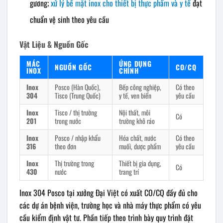
gương;
xử lý bề mặt inox cho thiết bị thực phẩm và y tế
đạt
chuẩn vệ sinh theo yêu cầu
Vật Liệu & Nguồn Gốc
MÁC
ỨNG DỤNG
NGUỒN GỐC
CO/CQ
INOX
CHÍNH
Inox
Posco (Hàn Quốc),
Bếp công nghiệp,
Có theo
304
Tisco (Trung Quốc)
y tế, ven biển
yêu cầu
Inox
Tisco / thị trường
Nội thất, môi
Có
201
trong nước
trường khô ráo
Inox
Posco / nhập khẩu
Hóa chất, nước
Có theo
316
theo đơn
muối, dược phẩm
yêu cầu
Inox
Thị trường trong
Thiết bị gia dụng,
Có
430
nước
trang trí
Inox 304 Posco tại xưởng Đại Việt có xuất CO/CQ đầy đủ cho
các dự án bệnh viện, trường học và nhà máy thực phẩm có yêu
cầu kiểm định vật tư. Phần tiếp theo trình bày quy trình đặt