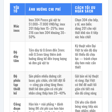
YẾU
CÁCH TỐI ƯU
ẢNH HƯỞNG CHI PHÍ
TỐ
NGÂN SÁCH
Inox 304 Posco giá vật tư
Chọn 304 cho bếp,
51.000–77.800 VNĐ/kg; inox
y tế, ven biển;
Mác
201 thấp hơn 15–25%; inox
dùng 201 cho nội
inox
316 cao hơn 304 khoảng 30–
thất khô ráo ít tiếp
50%
xúc hóa chất
Kỹ thuật viên Đại
Tấm dày từ 0.6mm đến 3mm;
Việt tư vấn độ dày
Độ
mỗi 0.5mm tăng thêm ảnh
tối thiểu đủ chịu
dày
hưởng đáng kể đến trọng lượng
lực — tránh chọn
tấm
và đơn giá vật tư
dày hơn mức cần
thiết
Độ
Sản phẩm nhiều đường cắt
Gửi bản vẽ kỹ thuật
phức
laser, góc chấn, chi tiết đột lỗ
rõ ràng; Đại Việt
tạp
→ công gia công tăng theo;
có thể đề xuất tối
thiết
thiết kế đơn giản có chi phí
giản chi tiết mà
kế
nhân công thấp hơn 20–40%
vẫn đủ công năng
Chỉ yêu cầu đánh
Công
Hàn kín + mài phẳng + đánh
bóng vùng tiếp xúc
đoạn
bóng 8K chi phí cao hơn hàn
thực phẩm; phần