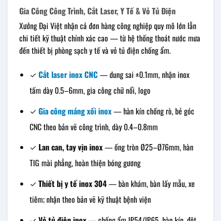
Gia Công Công Trình, Cắt Laser, Y Tế & Vỏ Tủ Điện
Xưởng Đại Việt nhận cả đơn hàng công nghiệp quy mô lớn lẫn
chi tiết kỹ thuật chính xác cao — từ hệ thống thoát nước mưa
đến thiết bị phòng sạch y tế và vỏ tủ điện chống ẩm.
✓
Cắt laser inox CNC
— dung sai ±0.1mm, nhận inox
tấm dày 0.5–6mm, gia công chữ nổi, logo
✓
Gia công máng xối inox
— hàn kín chống rò, bẻ góc
CNC theo bản vẽ công trình, dày 0.4–0.8mm
✓
Lan can, tay vịn inox
— ống tròn Ø25–Ø76mm, hàn
TIG mài phẳng, hoàn thiện bóng gương
✓
Thiết bị y tế inox 304
— bàn khám, bàn lấy mẫu, xe
tiêm; nhận theo bản vẽ kỹ thuật bệnh viện
✓
Vỏ tủ điện inox
— chống ẩm IP54/IP65, hàn kín, đột