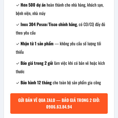
✓
Hơn 500 dự án
hoàn thành cho nhà hàng, khách sạn,
bệnh viện, nhà máy
✓
Inox 304 Posco/Tisco chính hãng
, có CO/CQ đầy đủ
theo yêu cầu
✓
Nhận từ 1 sản phẩm
— không yêu cầu số lượng tối
thiểu
✓
Báo giá trong 2 giờ
làm việc khi có bản vẽ hoặc kích
thước
✓
Bảo hành 12 tháng
cho toàn bộ sản phẩm gia công
GỬI BẢN VẼ QUA ZALO — BÁO GIÁ TRONG 2 GIỜ:
0906.63.84.94