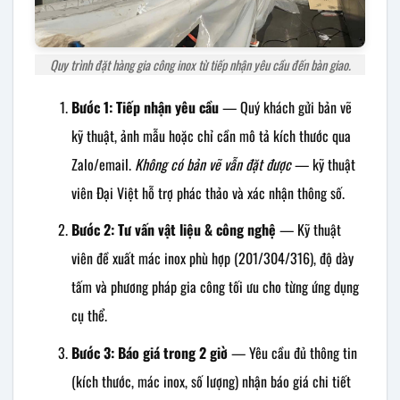
Quy trình đặt hàng gia công inox từ tiếp nhận yêu cầu đến bàn giao.
Bước 1: Tiếp nhận yêu cầu
— Quý khách gửi bản vẽ
kỹ thuật, ảnh mẫu hoặc chỉ cần mô tả kích thước qua
Zalo/email.
Không có bản vẽ vẫn đặt được
— kỹ thuật
viên Đại Việt hỗ trợ phác thảo và xác nhận thông số.
Bước 2: Tư vấn vật liệu & công nghệ
— Kỹ thuật
viên đề xuất mác inox phù hợp (201/304/316), độ dày
tấm và phương pháp gia công tối ưu cho từng ứng dụng
cụ thể.
Bước 3: Báo giá trong 2 giờ
— Yêu cầu đủ thông tin
(kích thước, mác inox, số lượng) nhận báo giá chi tiết