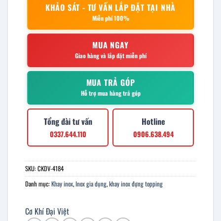
KHẢO SÁT - TƯ VẤN LẮP ĐẶT TẠI NHÀ
Miễn phí 100%
MUA NGAY
Giao hàng và lắp đặt miễn phí
MUA TRẢ GÓP
Hỗ trợ mua hàng trả góp
Tổng đài tư vấn
Hotline
0337.644.110
0906.638.494
SKU:
CKDV-4184
Danh mục:
Khay inox
,
Inox gia dụng
,
khay inox đựng topping
Cơ Khí Đại Việt