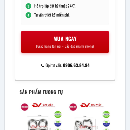
Hỗ trợ lắp đặt kỹ thuật 24/7.
3
Tư vấn thiết kế miễn phí.
4
MUA NGAY
(Giao hàng tận nơi - Lắp đặt nhanh chóng)
📞 Gọi tư vấn:
0906.63.84.94
SẢN PHẨM TƯƠNG TỰ