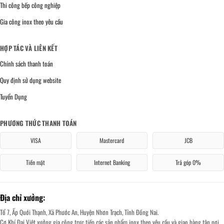
Thi công bếp công nghiệp
Gia công inox theo yêu cầu
HỢP TÁC VÀ LIÊN KẾT
Chính sách thanh toán
Quy định sử dụng website
Tuyển Dụng
PHƯƠNG THỨC THANH TOÁN
VISA
Mastercard
JCB
Tiền mặt
Internet Banking
Trả góp 0%
Địa chỉ xưởng:
Tổ 7, Ấp Quới Thạnh, Xã Phước An, Huyện Nhơn Trạch, Tỉnh Đồng Nai.
Cơ Khí Đại Việt xưởng gia công trực tiếp các sản phẩm inox theo yêu cầu và giao hàng tận nơi.