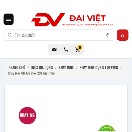
CƠ KHÍ ĐẠI VIỆT CUNG CẤP THIẾT BỊ BẾP CÔNG NGHIỆP INOX
0
TRANG CHỦ
/
INOX GIA DỤNG
/
KHAY INOX
/
KHAY INOX ĐỰNG TOPPING
/
khay inox GN 1/6 inox 201 dày 1mm