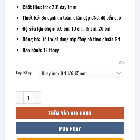
Chất liệu:
Inox 201 dày 1mm
Thiết kế:
Bo cạnh an toàn, chấn dập CNC, độ bền cao
Độ sâu lựa chọn:
6,5 cm, 10 cm, 15 cm, 20 cm
Đồng bộ:
Hỗ trợ sử dụng nắp đồng bộ theo chuẩn GN
Bảo hành:
12 tháng
XÓA
Loại Khay
khay inox GN 1/6 inox 201 dày 1mm số lượng
THÊM VÀO GIỎ HÀNG
MUA NGAY