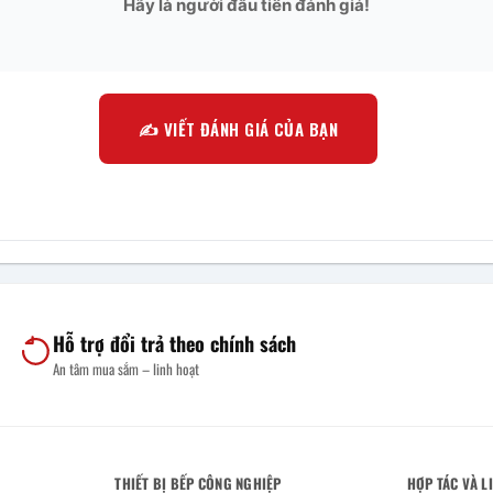
Hãy là người đầu tiên đánh giá!
✍️ VIẾT ĐÁNH GIÁ CỦA BẠN
Hỗ trợ đổi trả theo chính sách
An tâm mua sắm – linh hoạt
THIẾT BỊ BẾP CÔNG NGHIỆP
HỢP TÁC VÀ L