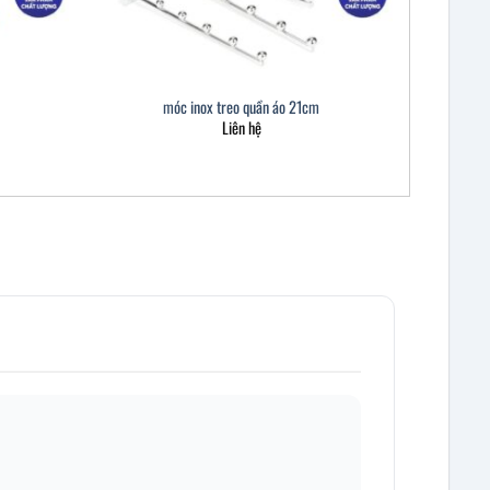
móc inox treo quần áo 21cm
Liên hệ