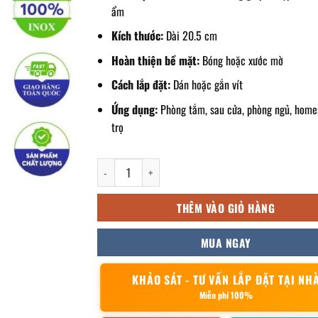
ẩm
Kích thước:
Dài 20.5 cm
Hoàn thiện bề mặt:
Bóng hoặc xước mờ
Cách lắp đặt:
Dán hoặc gắn vít
Ứng dụng:
Phòng tắm, sau cửa, phòng ngủ, home
trọ
móc inox treo quần áo 20.5cm số lượng
THÊM VÀO GIỎ HÀNG
MUA NGAY
KHẢO SÁT - TƯ VẤN LẮP ĐẶT TẠI NH
Miễn phí 100%