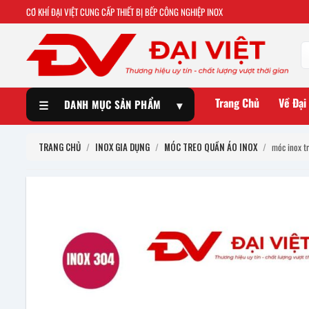
CƠ KHÍ ĐẠI VIỆT CUNG CẤP THIẾT BỊ BẾP CÔNG NGHIỆP INOX
Trang Chủ
Về Đại
☰
DANH MỤC SẢN PHẨM
▾
TRANG CHỦ
/
INOX GIA DỤNG
/
MÓC TREO QUẦN ÁO INOX
/
móc inox t