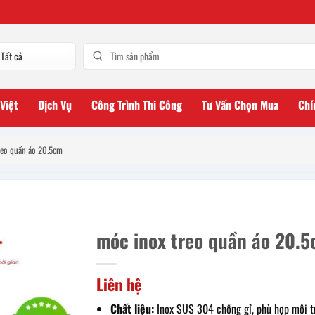
 Việt
Dịch Vụ
Công Trình Thi Công
Tư Vấn Chọn Mua
Chí
reo quần áo 20.5cm
móc inox treo quần áo 20.
Liên hệ
Chất liệu:
Inox SUS 304 chống gỉ, phù hợp môi t