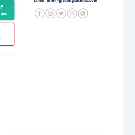
ÓP
ả góp
4