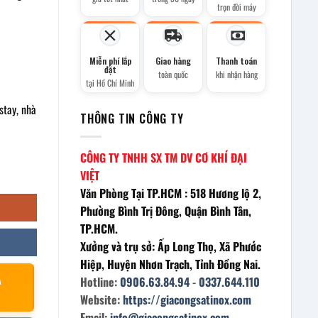
trọn đời máy
Miễn phí lắp
Giao hàng
Thanh toán
đặt
toàn quốc
khi nhận hàng
tại Hồ Chí Minh
stay, nhà
THÔNG TIN CÔNG TY
CÔNG TY TNHH SX TM DV CƠ KHÍ ĐẠI
VIỆT
Văn Phòng Tại TP.HCM : 518 Hương lộ 2,
Phường Bình Trị Đông, Quận Bình Tân,
TP.HCM.
Xưởng và trụ sở: Ấp Long Thọ, Xã Phước
Hiệp, Huyện Nhơn Trạch, Tỉnh Đồng Nai.
À
Hotline:
0906.63.84.94
-
0337.644.110
Website:
https://giacongsatinox.com
Email:
info@giacongsatinox.com