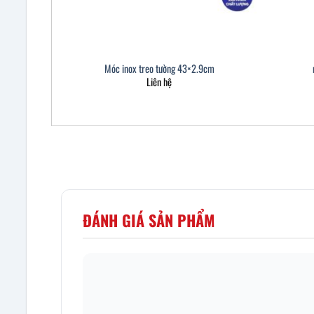
Móc inox treo tường 43×2.9cm
Liên hệ
ĐÁNH GIÁ SẢN PHẨM