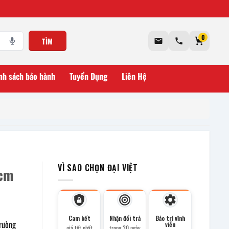
0
TÌM
nh sách bảo hành
Tuyển Dụng
Liên Hệ
VÌ SAO CHỌN ĐẠI VIỆT
5cm
Cam kết
Nhận đổi trả
Bảo trì vĩnh
rường
viễn
giá tốt nhất
trong 30 ngày