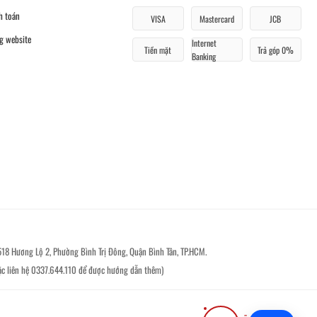
h toán
VISA
Mastercard
JCB
g website
Internet
Tiền mặt
Trả góp 0%
Banking
518 Hương Lộ 2, Phường Bình Trị Đông, Quận Bình Tân, TP.HCM.
ặc liên hệ 0337.644.110 để được hướng dẫn thêm)