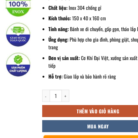
Chất liệu:
Inox 304 chống gỉ
Kích thước:
150 x 40 x 160 cm
Tính năng:
Bánh xe di chuyển, gấp gọn, tháo lắp 
Ứng dụng:
Phù hợp cho gia đình, phòng giặt, sho
trang
Đơn vị sản xuất:
Cơ Khí Đại Việt, xưởng sản xuất
tiếp
Hỗ trợ:
Giao lắp và bảo hành rõ ràng
sào treo quần áo inox 150x40x160cm số lượng
THÊM VÀO GIỎ HÀNG
MUA NGAY