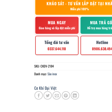
KHẢO SÁT - TƯ VẤN LẮP ĐẶT TẠI NH
Miễn phí 100%
MUA NGAY
MUA TRẢ G
Giao hàng và lắp đặt miễn phí
Hỗ trợ mua hàng tr
Tổng đài tư vấn
Hotline
0337.644.110
0906.638.49
SKU:
CKDV-2184
Danh mục:
Sào inox
Cơ Khí Đại Việt