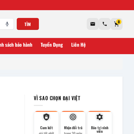
0
TÌM
nh sách bảo hành
Tuyển Dụng
Liên Hệ
VÌ SAO CHỌN ĐẠI VIỆT
Cam kết
Nhận đổi trả
Bảo trì vĩnh
viễn
giá tốt nhất
trong 30 ngày