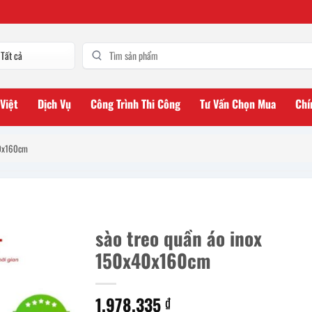
 Việt
Dịch Vụ
Công Trình Thi Công
Tư Vấn Chọn Mua
Chí
40x160cm
sào treo quần áo inox
150x40x160cm
1.978.335
₫