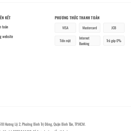
IÊN KẾT
PHƯƠNG THỨC THANH TOÁN
h toán
VISA
Mastercard
JCB
g website
Internet
Tiền mặt
Trả góp 0%
Banking
518 Hương Lộ 2, Phường Bình Trị Đông, Quận Bình Tân, TP.HCM.