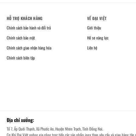
HỖ TRỢ KHÁCH HÀNG
VỀ ĐẠI VIỆT
Chính sách bảo hành và đổi trả
Giới thiệu
Chính sách bảo mật
Hồ sơ năng lực
Chính sách giao nhận hàng hóa
Liên hệ
Chính sách biên tập
Địa chỉ xưởng:
Tổ 7, Ấp Quới Thạnh, Xã Phước An, Huyện Nhơn Trạch, Tỉnh Đồng Nai.
Cơ Khí Đại Việt xưởng gia công trực tiếp các sản phẩm inox theo yêu cầu và giao hàng tận n