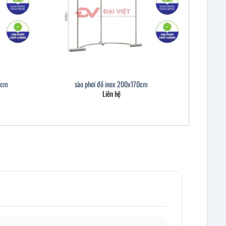
0cm
sào phơi đồ inox 200x170cm
Liên hệ