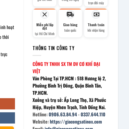
trọn đời máy
Miễn phí lắp
Giao hàng
Thanh toán
linh hoạt
đặt
toàn quốc
khi nhận hàng
tại Hồ Chí Minh
p thời
THÔNG TIN CÔNG TY
 trực
CÔNG TY TNHH SX TM DV CƠ KHÍ ĐẠI
VIỆT
Văn Phòng Tại TP.HCM : 518 Hương lộ 2,
Phường Bình Trị Đông, Quận Bình Tân,
TP.HCM.
Xưởng và trụ sở: Ấp Long Thọ, Xã Phước
Hiệp, Huyện Nhơn Trạch, Tỉnh Đồng Nai.
Hotline:
0906.63.84.94
-
0337.644.110
Website:
https://giacongsatinox.com
Email:
info@giacongsatinox.com