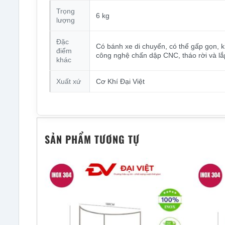
Trọng
6 kg
lượng
Đặc
Có bánh xe di chuyển, có thể gấp gọn, kh
điểm
công nghệ chấn dập CNC, tháo rời và lắ
khác
Xuất xứ
Cơ Khí Đại Việt
SẢN PHẨM TƯƠNG TỰ