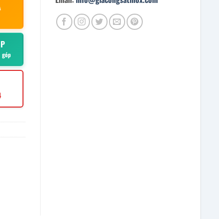
À
ÓP
ả góp
4