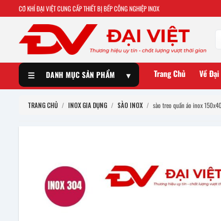
CƠ KHÍ ĐẠI VIỆT CUNG CẤP THIẾT BỊ BẾP CÔNG NGHIỆP INOX
Trang Chủ
Về Đại
☰
DANH MỤC SẢN PHẨM
▾
TRANG CHỦ
/
INOX GIA DỤNG
/
SÀO INOX
/
sào treo quần áo inox 150x