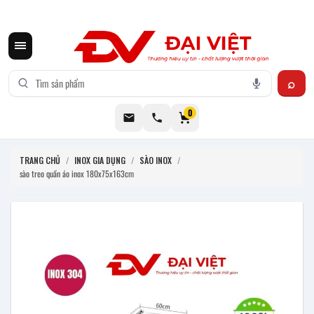
CƠ KHÍ ĐẠI VIỆT CUNG CẤP THIẾT BỊ BẾP CÔNG NGHIỆP INOX
0
TRANG CHỦ
/
INOX GIA DỤNG
/
SÀO INOX
/
sào treo quần áo inox 180x75x163cm