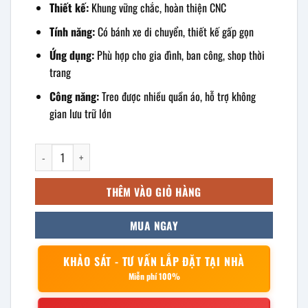
Thiết kế:
Khung vững chắc, hoàn thiện CNC
Tính năng:
Có bánh xe di chuyển, thiết kế gấp gọn
Ứng dụng:
Phù hợp cho gia đình, ban công, shop thời
trang
Công năng:
Treo được nhiều quần áo, hỗ trợ không
gian lưu trữ lớn
sào treo quần áo inox 180x75x163cm số lượng
THÊM VÀO GIỎ HÀNG
MUA NGAY
KHẢO SÁT - TƯ VẤN LẮP ĐẶT TẠI NHÀ
Miễn phí 100%