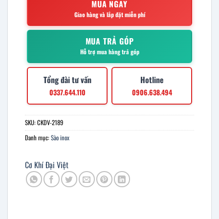
MUA NGAY
Giao hàng và lắp đặt miễn phí
MUA TRẢ GÓP
Hỗ trợ mua hàng trả góp
Tổng đài tư vấn
Hotline
0337.644.110
0906.638.494
SKU:
CKDV-2189
Danh mục:
Sào inox
Cơ Khí Đại Việt