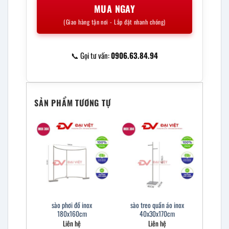
MUA NGAY
(Giao hàng tận nơi - Lắp đặt nhanh chóng)
📞 Gọi tư vấn:
0906.63.84.94
SẢN PHẨM TƯƠNG TỰ
sào phơi đồ inox
sào treo quần áo inox
180x160cm
40x30x170cm
Liên hệ
Liên hệ