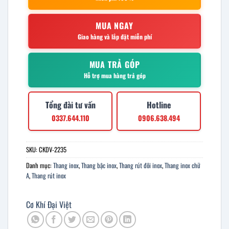
MUA NGAY
Giao hàng và lắp đặt miễn phí
MUA TRẢ GÓP
Hỗ trợ mua hàng trả góp
Tổng đài tư vấn
Hotline
0337.644.110
0906.638.494
SKU:
CKDV-2235
Danh mục:
Thang inox
,
Thang bậc inox
,
Thang rút đôi inox
,
Thang inox chữ
A
,
Thang rút inox
Cơ Khí Đại Việt