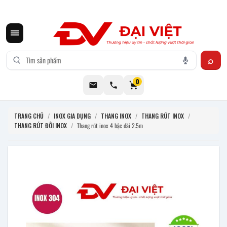
CƠ KHÍ ĐẠI VIỆT CUNG CẤP THIẾT BỊ BẾP CÔNG NGHIỆP INOX
0
TRANG CHỦ
/
INOX GIA DỤNG
/
THANG INOX
/
THANG RÚT INOX
/
THANG RÚT ĐÔI INOX
/
Thang rút inox 4 bậc dài 2.5m