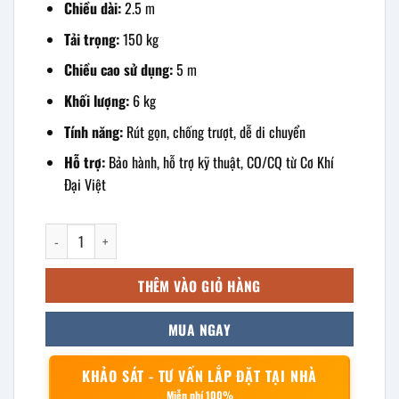
Chiều dài:
2.5 m
Tải trọng:
150 kg
Chiều cao sử dụng:
5 m
Khối lượng:
6 kg
Tính năng:
Rút gọn, chống trượt, dễ di chuyển
Hỗ trợ:
Bảo hành, hỗ trợ kỹ thuật, CO/CQ từ Cơ Khí
Đại Việt
Thang rút inox 4 bậc dài 2.5m số lượng
THÊM VÀO GIỎ HÀNG
MUA NGAY
KHẢO SÁT - TƯ VẤN LẮP ĐẶT TẠI NHÀ
Miễn phí 100%