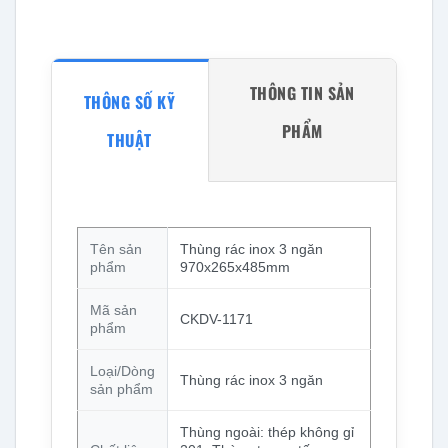
THÔNG TIN SẢN
THÔNG SỐ KỸ
PHẨM
THUẬT
Tên sản
Thùng rác inox 3 ngăn
phẩm
970x265x485mm
Mã sản
CKDV-1171
phẩm
Loại/Dòng
Thùng rác inox 3 ngăn
sản phẩm
Thùng ngoài: thép không gỉ