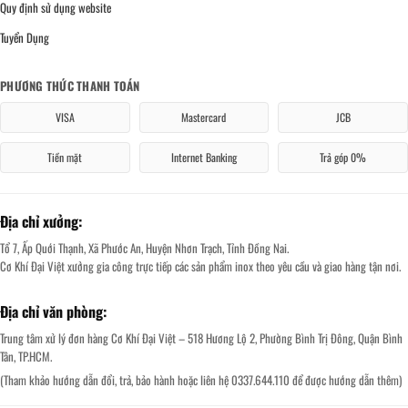
Quy định sử dụng website
Tuyển Dụng
PHƯƠNG THỨC THANH TOÁN
VISA
Mastercard
JCB
Tiền mặt
Internet Banking
Trả góp 0%
Địa chỉ xưởng:
Tổ 7, Ấp Quới Thạnh, Xã Phước An, Huyện Nhơn Trạch, Tỉnh Đồng Nai.
Cơ Khí Đại Việt xưởng gia công trực tiếp các sản phẩm inox theo yêu cầu và giao hàng tận nơi.
Địa chỉ văn phòng:
Trung tâm xử lý đơn hàng Cơ Khí Đại Việt – 518 Hương Lộ 2, Phường Bình Trị Đông, Quận Bình
Tân, TP.HCM.
(Tham khảo hướng dẫn đổi, trả, bảo hành hoặc liên hệ 0337.644.110 để được hướng dẫn thêm)