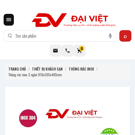
CƠ KHÍ ĐẠI VIỆT CUNG CẤP THIẾT BỊ BẾP CÔNG NGHIỆP INOX
0
TRANG CHỦ
/
THIẾT BỊ KHÁCH SẠN
/
THÙNG RÁC INOX
/
Thùng rác inox 3 ngăn 970x265x485mm