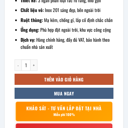
Thiết kế:
3 ngăn phân loại rác rõ ràng, nhỏ gọn
Chất liệu vỏ:
Inox 201 sáng đẹp, bền ngoài trời
Ruột thùng:
Mạ kẽm, chống gỉ, lắp cố định chắc chắn
Ứng dụng:
Phù hợp đặt ngoài trời, khu vực công cộng
Dịch vụ:
Hàng chính hãng, đầy đủ VAT, bảo hành theo
chuẩn nhà sản xuất
Thùng rác inox 3 ngăn 970x265x485mm số lượng
THÊM VÀO GIỎ HÀNG
MUA NGAY
KHẢO SÁT - TƯ VẤN LẮP ĐẶT TẠI NHÀ
Miễn phí 100%