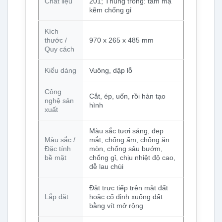
Chất liệu
201; Thùng trong: tấm mạ
kẽm chống gỉ
Kích
thước /
970 x 265 x 485 mm
Quy cách
Kiểu dáng
Vuông, dập lỗ
Công
Cắt, ép, uốn, rồi hàn tạo
nghệ sản
hình
xuất
Màu sắc tươi sáng, đẹp
Màu sắc /
mắt; chống ẩm, chống ăn
Đặc tính
mòn, chống sâu bướm,
bề mặt
chống gỉ, chịu nhiệt độ cao,
dễ lau chùi
Đặt trực tiếp trên mặt đất
Lắp đặt
hoặc cố định xuống đất
bằng vít mở rộng