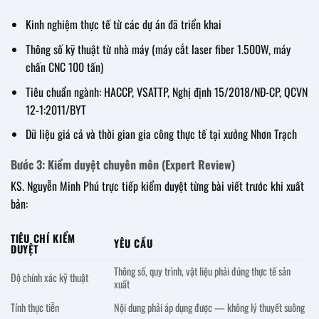
Kinh nghiệm thực tế từ các dự án đã triển khai
Thông số kỹ thuật từ nhà máy (máy cắt laser fiber 1.500W, máy
chấn CNC 100 tấn)
Tiêu chuẩn ngành: HACCP, VSATTP, Nghị định 15/2018/NĐ-CP, QCVN
12-1:2011/BYT
Dữ liệu giá cả và thời gian gia công thực tế tại xưởng Nhơn Trạch
Bước 3: Kiểm duyệt chuyên môn (Expert Review)
KS. Nguyễn Minh Phú trực tiếp kiểm duyệt từng bài viết trước khi xuất
bản:
TIÊU CHÍ KIỂM
YÊU CẦU
DUYỆT
Thông số, quy trình, vật liệu phải đúng thực tế sản
Độ chính xác kỹ thuật
xuất
Tính thực tiễn
Nội dung phải áp dụng được — không lý thuyết suông