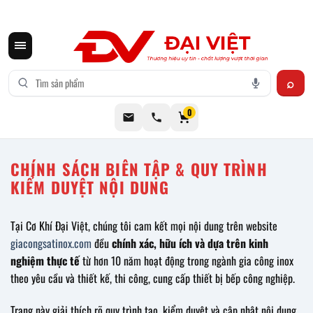
CƠ KHÍ ĐẠI VIỆT CUNG CẤP THIẾT BỊ BẾP CÔNG NGHIỆP INOX
0
CHÍNH SÁCH BIÊN TẬP & QUY TRÌNH
KIỂM DUYỆT NỘI DUNG
Tại Cơ Khí Đại Việt, chúng tôi cam kết mọi nội dung trên website
giacongsatinox.com
đều
chính xác, hữu ích và dựa trên kinh
nghiệm thực tế
từ hơn 10 năm hoạt động trong ngành gia công inox
theo yêu cầu và thiết kế, thi công, cung cấp thiết bị bếp công nghiệp.
Trang này giải thích rõ quy trình tạo, kiểm duyệt và cập nhật nội dung