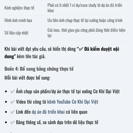
Phải có ít nhất 1 ví dụ/case study từ dự án đã triển
Kinh nghiệm thực tế
khai
Hình ảnh minh họa
Ưu tiên ảnh chụp thực tế tại xưởng hoặc công trình
Giá inox, thời gian gia công phải đúng thời điểm hiện
Số liệu cập nhật
tại
Khi bài viết đạt yêu cầu, sẽ hiển thị dòng
“✅ Đã kiểm duyệt nội
dung”
kèm tên tác giả.
Bước 4: Bổ sung bằng chứng thực tế
Mỗi bài viết được bổ sung:
✅ Ảnh chụp sản phẩm/dự án thực tế tại xưởng Cơ Khí Đại Việt
✅ Video thi công từ
kênh YouTube Cơ Khí Đại Việt
✅ Link đến
dự án đã triển khai
có liên quan
✅ Bảng thông số, so sánh dựa trên dữ liệu thực tế