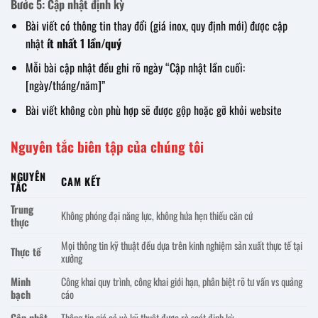
Bước 5: Cập nhật định kỳ
Bài viết có thông tin thay đổi (giá inox, quy định mới) được cập
nhật
ít nhất 1 lần/quý
Mỗi bài cập nhật đều ghi rõ ngày “Cập nhật lần cuối:
[ngày/tháng/năm]”
Bài viết không còn phù hợp sẽ được gộp hoặc gỡ khỏi website
Nguyên tắc biên tập của chúng tôi
NGUYÊN
CAM KẾT
TẮC
Trung
Không phóng đại năng lực, không hứa hẹn thiếu căn cứ
thực
Mọi thông tin kỹ thuật đều dựa trên kinh nghiệm sản xuất thực tế tại
Thực tế
xưởng
Minh
Công khai quy trình, công khai giới hạn, phân biệt rõ tư vấn vs quảng
bạch
cáo
Cập nhật
Thông tin giá cả và kỹ thuật được rà soát định kỳ