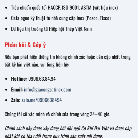
Tiêu chuẩn quốc tế: HACCP, ISO 9001, ASTM (vật liệu inox)
Catalogue kỹ thuật từ nhà cung cấp inox (Posco, Tisco)
Dữ liệu thị trường từ Hiệp hội Thép Việt Nam
Phản hồi & Góp ý
Nếu bạn phát hiện thông tin không chính xác hoặc cần cập nhật trong
bất kỳ bài viết nào, vui lòng liên hệ:
Hotline:
0906.63.84.94
Email:
info@giacongsatinox.com
Zalo:
zalo.me/0906638494
Chúng tôi sẽ xác minh và chỉnh sửa trong vòng 24–48 giờ.
Chính sách này được xây dựng bởi đội ngũ Cơ Khí Đại Việt và được cập
nhật khi có thay đổi trong quy trình sản xuất nội dung.