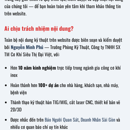
của chúng tôi — để bạn hoàn toàn yên tâm khi tham khảo thông tin
trên website.
Ai chịu trách nhiệm nội dung?
Toàn bộ nội dung kỹ thuật trên website được biên soạn và kiểm duyệt
bởi
Nguyễn Minh Phú
— Trưởng Phòng Kỹ Thuật, Công ty TNHH SX
TM Cơ Khí Siêu Thị Đại Việt, với:
Hơn
10 năm kinh nghiệm
trực tiếp trong ngành gia công cơ khí
inox
Hoàn thành hơn
100+ dự án
cho nhà hàng, khách sạn, nhà máy,
bệnh viện
Thành thạo kỹ thuật hàn TIG/MIG, cắt laser CNC, thiết kế bản vẽ
2D/3D
Được nhắc đến trên
Báo Người Quan Sát
,
Doanh Nhân Sài Gòn
và
nhiều cơ quan báo chí uy tín khác