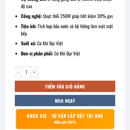
độ cao
Công nghệ:
Quạt thổi 250W giúp tiết kiệm 30% gas
Tiện ích:
Tích hợp bầu nước và hệ thống làm mát mặt
bếp
Xuất xứ:
Cơ Khí Đại Việt
Đơn vị phân phối:
Cơ Khí Đại Việt
Bếp á 2 họng gang có bầu nước 1m5 số lượng
THÊM VÀO GIỎ HÀNG
MUA NGAY
KHẢO SÁT - TƯ VẤN LẮP ĐẶT TẠI NHÀ
Miễn phí 100%