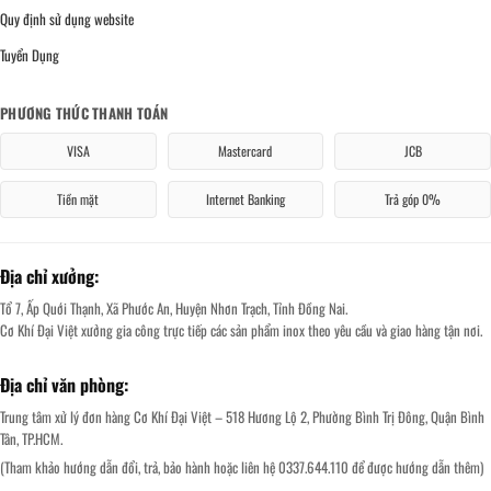
Quy định sử dụng website
Tuyển Dụng
PHƯƠNG THỨC THANH TOÁN
VISA
Mastercard
JCB
Tiền mặt
Internet Banking
Trả góp 0%
Địa chỉ xưởng:
Tổ 7, Ấp Quới Thạnh, Xã Phước An, Huyện Nhơn Trạch, Tỉnh Đồng Nai.
Cơ Khí Đại Việt xưởng gia công trực tiếp các sản phẩm inox theo yêu cầu và giao hàng tận nơi.
Địa chỉ văn phòng:
Trung tâm xử lý đơn hàng Cơ Khí Đại Việt – 518 Hương Lộ 2, Phường Bình Trị Đông, Quận Bình
Tân, TP.HCM.
(Tham khảo hướng dẫn đổi, trả, bảo hành hoặc liên hệ 0337.644.110 để được hướng dẫn thêm)