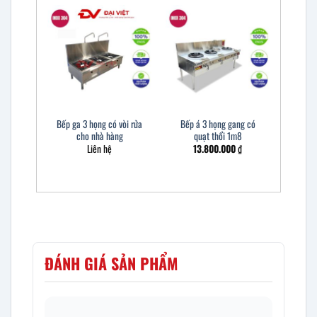
Bếp ga 3 họng có vòi rửa
Bếp á 3 họng gang có
cho nhà hàng
quạt thổi 1m8
Liên hệ
13.800.000
₫
ĐÁNH GIÁ SẢN PHẨM