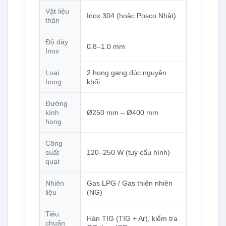
Vật liệu
Inox 304 (hoặc Posco Nhật)
thân
Độ dày
0.8–1.0 mm
Inox
Loại
2 họng gang đúc nguyên
họng
khối
Đường
kính
Ø250 mm – Ø400 mm
họng
Công
suất
120–250 W (tuỳ cấu hình)
quạt
Nhiên
Gas LPG / Gas thiên nhiên
liệu
(NG)
Tiêu
Hàn TIG (TIG + Ar), kiểm tra
chuẩn