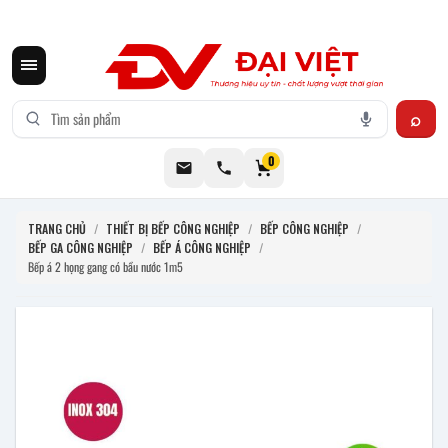
CƠ KHÍ ĐẠI VIỆT CUNG CẤP THIẾT BỊ BẾP CÔNG NGHIỆP INOX
0
TRANG CHỦ
/
THIẾT BỊ BẾP CÔNG NGHIỆP
/
BẾP CÔNG NGHIỆP
/
BẾP GA CÔNG NGHIỆP
/
BẾP Á CÔNG NGHIỆP
/
Bếp á 2 họng gang có bầu nước 1m5