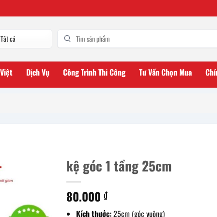
 Việt
Dịch Vụ
Công Trình Thi Công
Tư Vấn Chọn Mua
Chí
kệ góc 1 tầng 25cm
80.000
₫
Kích thước:
25cm (góc vuông)