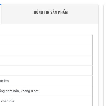
THÔNG TIN SẢN PHẨM
an lớn
ng bám bẩn, không rỉ sét
, chén dĩa