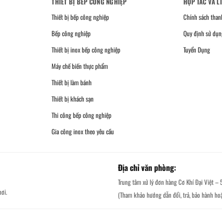
THIẾT BỊ BẾP CÔNG NGHIỆP
HỢP TÁC VÀ L
Thiết bị bếp công nghiệp
Chính sách than
Bếp công nghiệp
Quy định sử dụn
Thiết bị inox bếp công nghiệp
Tuyển Dụng
Máy chế biến thực phẩm
Thiết bị làm bánh
Thiết bị khách sạn
Thi công bếp công nghiệp
Gia công inox theo yêu cầu
Địa chỉ văn phòng:
Trung tâm xử lý đơn hàng Cơ Khí Đại Việt – 
ơi.
(Tham khảo hướng dẫn đổi, trả, bảo hành ho