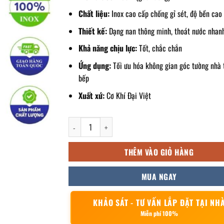
Chất liệu:
Inox cao cấp chống gỉ sét, độ bền cao
Thiết kế:
Dạng nan thông minh, thoát nước nhan
Khả năng chịu lực:
Tốt, chắc chắn
Ứng dụng:
Tối ưu hóa không gian góc tường nhà 
bếp
Xuất xứ:
Cơ Khí Đại Việt
kệ góc 1 tầng 25cm số lượng
THÊM VÀO GIỎ HÀNG
MUA NGAY
KHẢO SÁT - TƯ VẤN LẮP ĐẶT TẠI NH
Miễn phí 100%