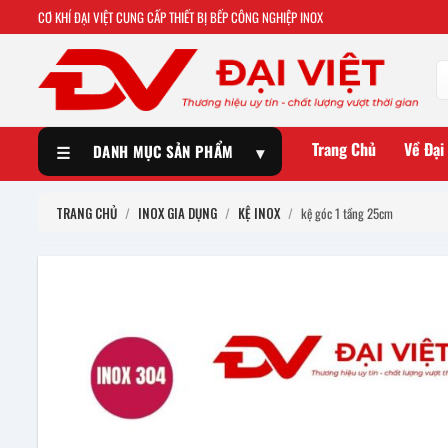
CƠ KHÍ ĐẠI VIỆT CUNG CẤP THIẾT BỊ BẾP CÔNG NGHIỆP INOX
Trang Chủ
Về Đại
☰
DANH MỤC SẢN PHẨM
▾
TRANG CHỦ
/
INOX GIA DỤNG
/
KỆ INOX
/
kệ góc 1 tầng 25cm