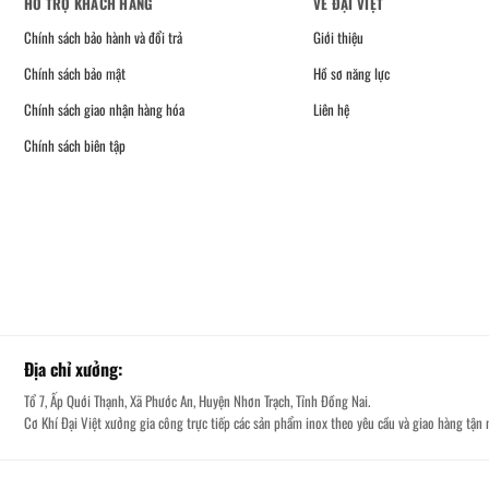
HỖ TRỢ KHÁCH HÀNG
VỀ ĐẠI VIỆT
Chính sách bảo hành và đổi trả
Giới thiệu
Chính sách bảo mật
Hồ sơ năng lực
Chính sách giao nhận hàng hóa
Liên hệ
Chính sách biên tập
Địa chỉ xưởng:
Tổ 7, Ấp Quới Thạnh, Xã Phước An, Huyện Nhơn Trạch, Tỉnh Đồng Nai.
Cơ Khí Đại Việt xưởng gia công trực tiếp các sản phẩm inox theo yêu cầu và giao hàng tận n