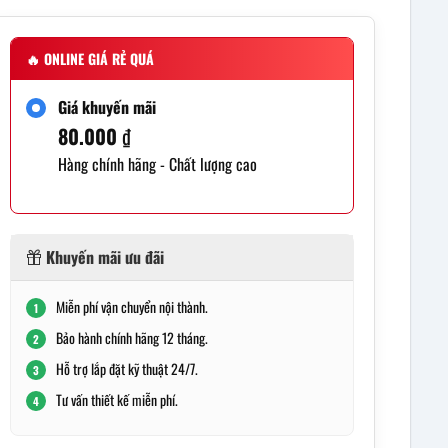
🔥
ONLINE GIÁ RẺ QUÁ
Giá khuyến mãi
80.000
₫
Hàng chính hãng - Chất lượng cao
Khuyến mãi ưu đãi
Miễn phí vận chuyển nội thành.
1
Bảo hành chính hãng 12 tháng.
2
Hỗ trợ lắp đặt kỹ thuật 24/7.
3
Tư vấn thiết kế miễn phí.
4