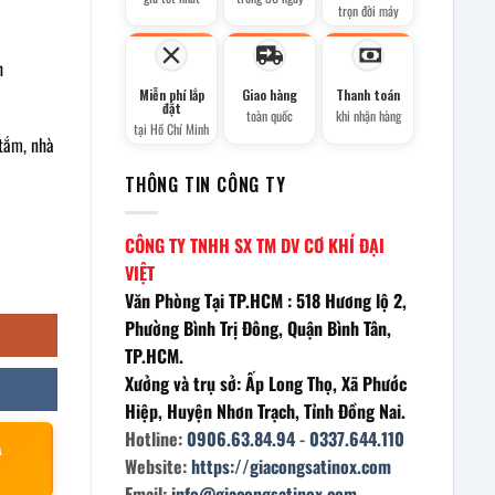
trọn đời máy
h
Miễn phí lắp
Giao hàng
Thanh toán
đặt
toàn quốc
khi nhận hàng
tại Hồ Chí Minh
tắm, nhà
THÔNG TIN CÔNG TY
CÔNG TY TNHH SX TM DV CƠ KHÍ ĐẠI
VIỆT
Văn Phòng Tại TP.HCM : 518 Hương lộ 2,
Phường Bình Trị Đông, Quận Bình Tân,
TP.HCM.
Xưởng và trụ sở: Ấp Long Thọ, Xã Phước
Hiệp, Huyện Nhơn Trạch, Tỉnh Đồng Nai.
Hotline:
0906.63.84.94
-
0337.644.110
À
Website:
https://giacongsatinox.com
Email:
info@giacongsatinox.com