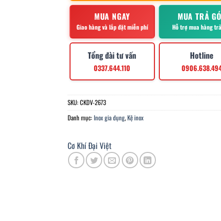
MUA NGAY
MUA TRẢ G
Giao hàng và lắp đặt miễn phí
Hỗ trợ mua hàng tr
Tổng đài tư vấn
Hotline
0337.644.110
0906.638.49
SKU:
CKDV-2673
Danh mục:
Inox gia dụng
,
Kệ inox
Cơ Khí Đại Việt