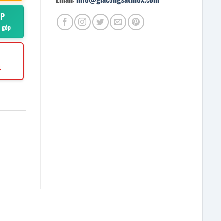
ÓP
ả góp
4