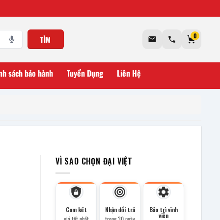
0
TÌM
nh sách bảo hành
Tuyển Dụng
Liên Hệ
VÌ SAO CHỌN ĐẠI VIỆT
Cam kết
Nhận đổi trả
Bảo trì vĩnh
viễn
giá tốt nhất
trong 30 ngày