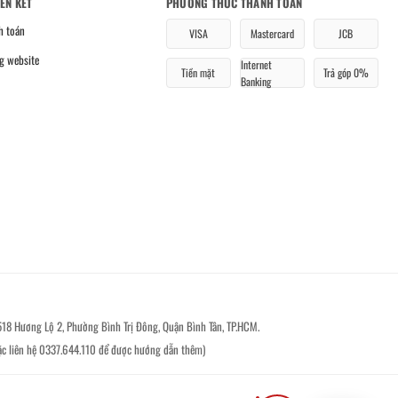
IÊN KẾT
PHƯƠNG THỨC THANH TOÁN
h toán
VISA
Mastercard
JCB
g website
Internet
Tiền mặt
Trả góp 0%
Banking
518 Hương Lộ 2, Phường Bình Trị Đông, Quận Bình Tân, TP.HCM.
ặc liên hệ 0337.644.110 để được hướng dẫn thêm)