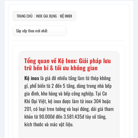
TRANG CHỦ
/
INOX GIA DỤNG
/
KỆ INOX
Tổng quan về Kệ Inox: Giải pháp lưu
trữ bền bỉ & tối ưu không gian
Kệ inox
là giá đỡ nhiều tầng làm từ thép không
gỉ, phổ biến từ 2 đến 5 tầng, dùng trong nhà bếp
gia đình, kho hàng và bếp công nghiệp. Tại Cơ
Khí Đại Việt, kệ inox được làm từ inox 304 hoặc
201, có loại treo tường và loại đứng, dải giá tham
khảo từ 90.000đ đến 3.581.435đ tùy số tầng,
kích thước và mác vật liệu.