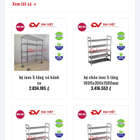
Xem tất cả →
kệ inox 5 tầng có bánh
kệ chén inox 5 tầng
xe
1800x300x1580mm
2.834.105
₫
3.416.553
₫