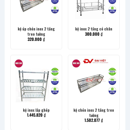
kệ úp chén inox 2 tầng
kệ inox 2 tầng có chân
300.000
₫
treo tường
320.000
₫
kệ inox lắp ghép
kệ chén inox 2 tầng treo
1.445.820
₫
tường
1.502.077
₫