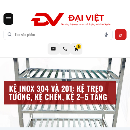
CƠ KHÍ ĐẠI VIỆT CUNG CẤP THIẾT BỊ BẾP CÔNG NGHIỆP INOX
0
KỆ INOX 304 VÀ 201: KỆ TREO
TƯỜNG, KỆ CHÉN, KỆ 2–5 TẦNG