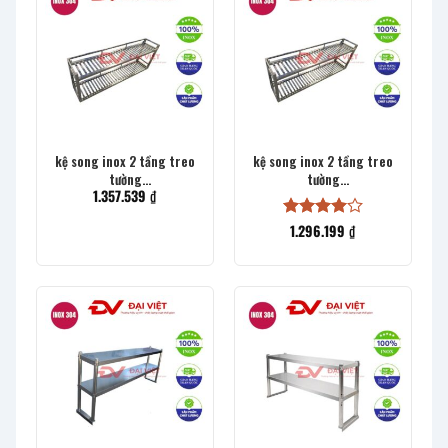
kệ song inox 2 tầng treo
kệ song inox 2 tầng treo
tường
tường
1.357.539
₫
1200x300x400mm
1000x300x400mm
1.296.199
₫
Được
xếp hạng
4
5 sao