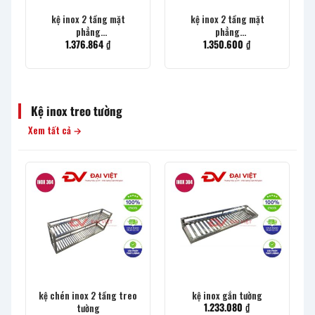
kệ inox 2 tầng mặt
kệ inox 2 tầng mặt
phẳng
phẳng
1.376.864
₫
1.350.600
₫
1200x260x830mm
1200x260x630mm
Kệ inox treo tường
Xem tất cả →
kệ chén inox 2 tầng treo
kệ inox gắn tường
1.233.080
₫
tường