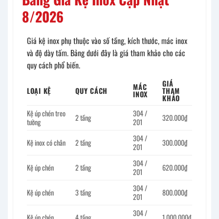
8/2026
Giá kệ inox phụ thuộc vào số tầng, kích thước, mác inox
và độ dày tấm. Bảng dưới đây là giá tham khảo cho các
quy cách phổ biến.
GIÁ
MÁC
LOẠI KỆ
QUY CÁCH
THAM
INOX
KHẢO
Kệ úp chén treo
304 /
2 tầng
320.000₫
tường
201
304 /
Kệ inox có chân
2 tầng
300.000₫
201
304 /
Kệ úp chén
2 tầng
620.000₫
201
304 /
Kệ úp chén
3 tầng
800.000₫
201
304 /
Kệ úp chén
4 tầng
1.000.000₫