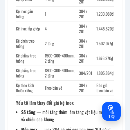
201
Kệ inox gắn
304 /
1
1.233.080₫
tường
201
304 /
Kệ inox lắp ghép
4
1.445.820₫
201
Kệ chén treo
304 /
2 tầng
1.502.077₫
tường
201
Kệ phẳng treo
1500×300×400mm,
304 /
1.676.370₫
tường
2 tầng
201
Kệ phẳng treo
1800×300×400mm,
304/201
1.805.864₫
tường
2 tầng
Kệ theo kích
304 /
Báo giá
Theo bản vẽ
thước riêng
201
theo bản vẽ
Yếu tố làm thay đổi giá kệ inox
Số tầng
— mỗi tầng thêm làm tăng vật liệu mặt kệ
HỖ
TRỢ
và chiều cao khung.
Mác inox
— inox 304 có giá cao hơn inox 201 cùng