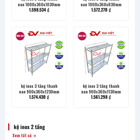
nan 1000x360x1030mm
nan 1000x360x830mm
1.598.534
₫
1.572.270
₫
kệ inox 3 tầng thanh
kệ inox 3 tầng thanh
nan 900x360x1230mm
nan 900x360x1130mm
1.574.430
₫
1.561.298
₫
kệ inox 2 tầng
Xem tất cả →