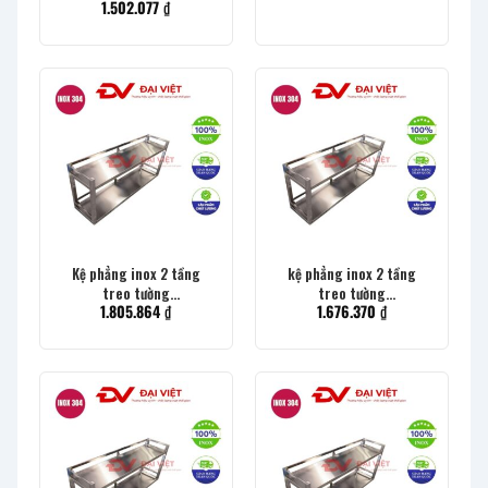
1.502.077
₫
Kệ phẳng inox 2 tầng
kệ phẳng inox 2 tầng
treo tường
treo tường
1.805.864
₫
1.676.370
₫
1800x300x400mm
1500x300x400mm