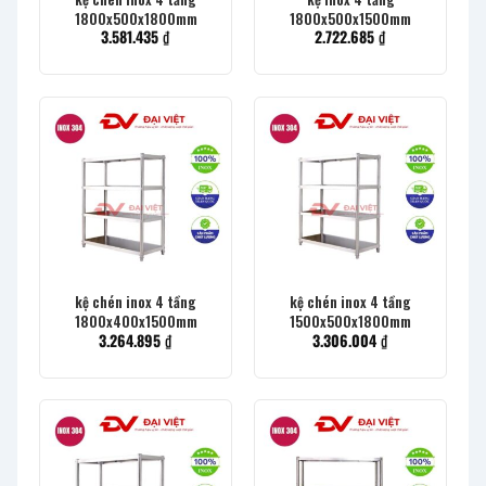
1800x500x1800mm
1800x500x1500mm
3.581.435
₫
2.722.685
₫
kệ chén inox 4 tầng
kệ chén inox 4 tầng
1800x400x1500mm
1500x500x1800mm
3.264.895
₫
3.306.004
₫