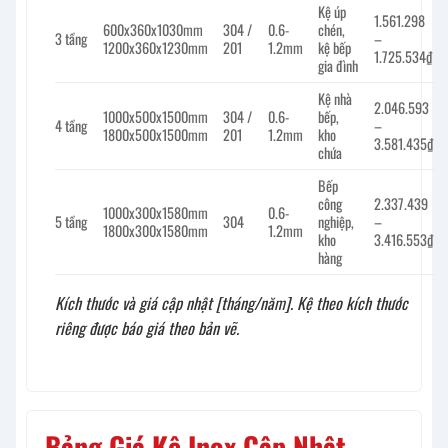
Kệ úp
1.561.298
600x360x1030mm
304 /
0.6-
chén,
3 tầng
–
1200x360x1230mm
201
1.2mm
kệ bếp
1.725.534₫
gia đình
Kệ nhà
2.046.593
1000x500x1500mm
304 /
0.6-
bếp,
4 tầng
–
1800x500x1500mm
201
1.2mm
kho
3.581.435₫
chứa
Bếp
công
2.337.439
1000x300x1580mm
0.6-
5 tầng
304
nghiệp,
–
1800x300x1580mm
1.2mm
kho
3.416.553₫
hàng
Kích thước và giá cập nhật [tháng/năm]. Kệ theo kích thước
riêng được báo giá theo bản vẽ.
Bảng Giá Kệ Inox Cập Nhật