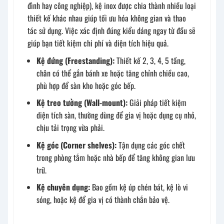
đình hay công nghiệp), kệ inox được chia thành nhiều loại
thiết kế khác nhau giúp tối ưu hóa không gian và thao
tác sử dụng. Việc xác định đúng kiểu dáng ngay từ đầu sẽ
giúp bạn tiết kiệm chi phí và diện tích hiệu quả.
Kệ đứng (Freestanding):
Thiết kế 2, 3, 4, 5 tầng,
chân có thể gắn bánh xe hoặc tăng chỉnh chiều cao,
phù hợp để sàn kho hoặc góc bếp.
Kệ treo tường (Wall-mount):
Giải pháp tiết kiệm
diện tích sàn, thường dùng để gia vị hoặc dụng cụ nhỏ,
chịu tải trọng vừa phải.
Kệ góc (Corner shelves):
Tận dụng các góc chết
trong phòng tắm hoặc nhà bếp để tăng không gian lưu
trữ.
Kệ chuyên dụng:
Bao gồm kệ úp chén bát, kệ lò vi
sóng, hoặc kệ để gia vị có thành chắn bảo vệ.