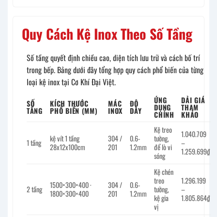
Quy Cách Kệ Inox Theo Số Tầng
Số tầng quyết định chiều cao, diện tích lưu trữ và cách bố trí
trong bếp. Bảng dưới đây tổng hợp quy cách phổ biến của từng
loại kệ inox tại Cơ Khí Đại Việt.
ỨNG
DẢI GIÁ
SỐ
KÍCH THƯỚC
MÁC
ĐỘ
DỤNG
THAM
TẦNG
PHỔ BIẾN (MM)
INOX
DÀY
CHÍNH
KHẢO
Kệ treo
1.040.709
kệ vít 1 tầng
304 /
0.6-
tường,
1 tầng
–
28x12x100cm
201
1.2mm
để lò vi
1.259.699₫
sóng
Kệ chén
treo
1.296.199
1500×300×400 ·
304 /
0.6-
2 tầng
tường,
–
1800×300×400
201
1.2mm
kệ gia
1.805.864₫
vị