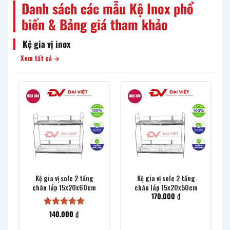
Danh sách các mẫu Kệ Inox phổ
biến & Bảng giá tham khảo
Kệ gia vị inox
Xem tất cả →
Kệ gia vị sole 2 tầng
Kệ gia vị sole 2 tầng
chân láp 15x20x60cm
chân láp 15x20x50cm
170.000
₫
140.000
₫
Được xếp
hạng
5
5
sao