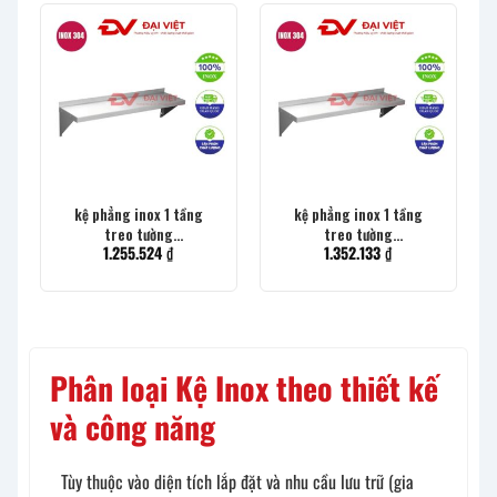
kệ phẳng inox 1 tầng
kệ phẳng inox 1 tầng
treo tường
treo tường
1.255.524
₫
1.352.133
₫
1800x300x250mm
1500x300x400mm
Phân loại Kệ Inox theo thiết kế
và công năng
Tùy thuộc vào diện tích lắp đặt và nhu cầu lưu trữ (gia