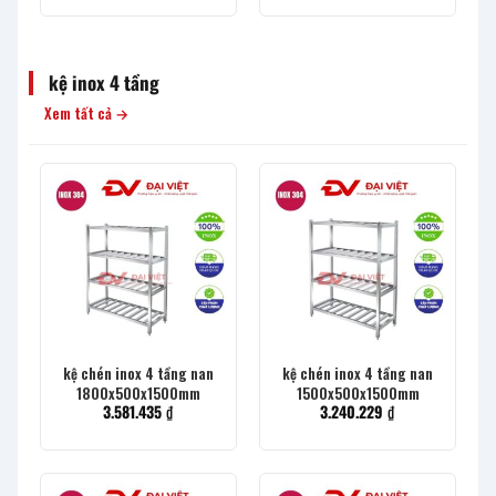
hạng
3
5 sao
kệ inox 4 tầng
Xem tất cả →
kệ chén inox 4 tầng nan
kệ chén inox 4 tầng nan
1800x500x1500mm
1500x500x1500mm
3.581.435
₫
3.240.229
₫