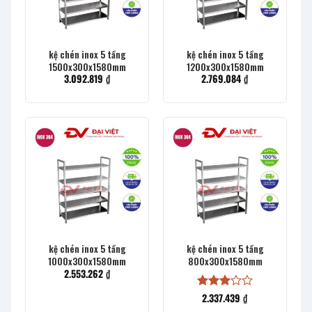
kệ chén inox 5 tầng
kệ chén inox 5 tầng
1500x300x1580mm
1200x300x1580mm
3.092.819
₫
2.769.084
₫
kệ chén inox 5 tầng
kệ chén inox 5 tầng
1000x300x1580mm
800x300x1580mm
2.553.262
₫
2.337.439
₫
Được
xếp