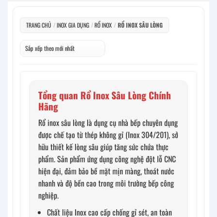
TRANG CHỦ
/
INOX GIA DỤNG
/
RỔ INOX
/
RỔ INOX SÂU LÒNG
Tổng quan Rổ Inox Sâu Lòng Chính
Hãng
Rổ inox sâu lòng là dụng cụ nhà bếp chuyên dụng
được chế tạo từ thép không gỉ (Inox 304/201), sở
hữu thiết kế lòng sâu giúp tăng sức chứa thực
phẩm. Sản phẩm ứng dụng công nghệ đột lỗ CNC
hiện đại, đảm bảo bề mặt mịn màng, thoát nước
nhanh và độ bền cao trong môi trường bếp công
nghiệp.
Chất liệu Inox cao cấp chống gỉ sét, an toàn