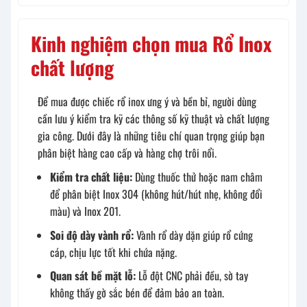
Kinh nghiệm chọn mua Rổ Inox
chất lượng
Để mua được chiếc rổ inox ưng ý và bền bỉ, người dùng
cần lưu ý kiểm tra kỹ các thông số kỹ thuật và chất lượng
gia công. Dưới đây là những tiêu chí quan trọng giúp bạn
phân biệt hàng cao cấp và hàng chợ trôi nổi.
Kiểm tra chất liệu:
Dùng thuốc thử hoặc nam châm
để phân biệt Inox 304 (không hút/hút nhẹ, không đổi
màu) và Inox 201.
Soi độ dày vành rổ:
Vành rổ dày dặn giúp rổ cứng
cáp, chịu lực tốt khi chứa nặng.
Quan sát bề mặt lỗ:
Lỗ đột CNC phải đều, sờ tay
không thấy gờ sắc bén để đảm bảo an toàn.