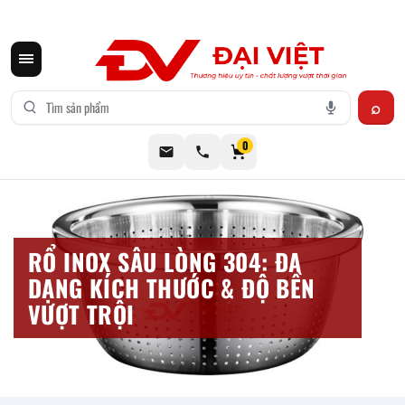
CƠ KHÍ ĐẠI VIỆT CUNG CẤP THIẾT BỊ BẾP CÔNG NGHIỆP INOX
0
RỔ INOX SÂU LÒNG 304: ĐA
DẠNG KÍCH THƯỚC & ĐỘ BỀN
VƯỢT TRỘI