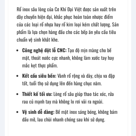
Rổ inox sâu lòng của Cơ Khí Đại Việt được sản xuất trên
dây chuyền hiện đại, khắc phục hoàn toàn nhược điểm
của các loại rổ nhựa hay rổ kim loại kém chất lượng. Sản
phẩm là lựa chọn hàng đầu cho các bếp ăn yêu cầu tiêu
chuẩn vệ sinh khắt khe.
Công nghệ đột lỗ CNC:
Tạo độ mịn màng cho bề
mặt, thoát nước cực nhanh, không làm xước tay hay
mắc kẹt thực phẩm.
Kết cấu siêu bền:
Vành rổ rộng và dày, chịu va đập
tốt, tuổi thọ sử dụng lên đến hàng chục năm.
Thiết kế tối ưu:
Lòng rổ sâu giúp thao tác xóc, rửa
rau củ mạnh tay mà không lo rơi vãi ra ngoài.
Vệ sinh dễ dàng:
Bề mặt inox sáng bóng, không bám
dầu mỡ, lau chùi nhanh chóng sau khi sử dụng.