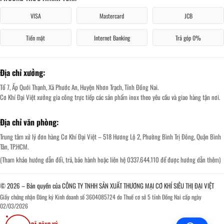
VISA
Mastercard
JCB
Tiền mặt
Internet Banking
Trả góp 0%
Địa chỉ xưởng:
Tổ 7, Ấp Quới Thạnh, Xã Phước An, Huyện Nhơn Trạch, Tỉnh Đồng Nai.
Cơ Khí Đại Việt xưởng gia công trực tiếp các sản phẩm inox theo yêu cầu và giao hàng tận nơi.
Địa chỉ văn phòng:
Trung tâm xử lý đơn hàng Cơ Khí Đại Việt – 518 Hương Lộ 2, Phường Bình Trị Đông, Quận Bình
Tân, TP.HCM.
(Tham khảo hướng dẫn đổi, trả, bảo hành hoặc liên hệ 0337.644.110 để được hướng dẫn thêm)
© 2026 – Bản quyền của CÔNG TY TNHH SẢN XUẤT THƯƠNG MẠI CƠ KHÍ SIÊU THỊ ĐẠI VIỆT
Giấy chứng nhận Đăng ký Kinh doanh số 3604085724 do Thuế cơ sở 5 tỉnh Đồng Nai cấp ngày
02/03/2026