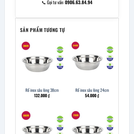
📞 Gọi tư vấn:
0906.63.84.94
SẢN PHẨM TƯƠNG TỰ
Rổ inox sâu lòng 38cm
Rổ inox sâu lòng 24cm
132.000
₫
54.000
₫