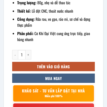
Trọng lượng:
80g, nhẹ và dễ thao tác
Thiết kế:
Lỗ đột CNC, thoát nước nhanh
Công dụng:
Rửa rau, vo gạo, ráo mì, sơ chế và đựng
thực phẩm
Phân phối:
Cơ Khí Đại Việt cung ứng trực tiếp, giao
hàng nhanh
Rổ inox sâu lòng 36cm số lượng
THÊM VÀO GIỎ HÀNG
MUA NGAY
KHẢO SÁT - TƯ VẤN LẮP ĐẶT TẠI NHÀ
Miễn phí 100%