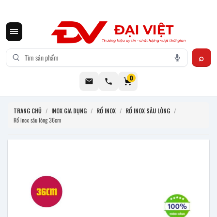
CƠ KHÍ ĐẠI VIỆT CUNG CẤP THIẾT BỊ BẾP CÔNG NGHIỆP INOX
0
TRANG CHỦ
/
INOX GIA DỤNG
/
RỔ INOX
/
RỔ INOX SÂU LÒNG
/
Rổ inox sâu lòng 36cm