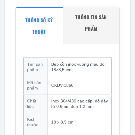
THÔNG TIN SẢN
THÔNG SỐ KỸ
PHẨM
THUẬT
Tên sản
Bếp cồn inox vuông màu đỏ
phẩm
18×8,5 cm
Mã sản
CKDV-1866
phẩm
Chất
Inox 304/430 cao cấp, độ dày
liệu
từ 0.6mm đến 1.2 mm
Kích
18 x 8,5 cm
thước