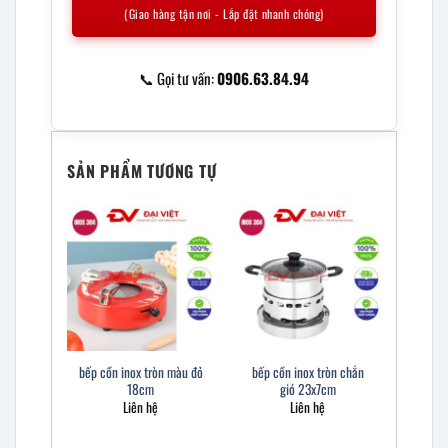
(Giao hàng tận nơi - Lắp đặt nhanh chóng)
📞 Gọi tư vấn:
0906.63.84.94
SẢN PHẨM TƯƠNG TỰ
bếp cồn inox tròn màu đỏ
bếp cồn inox tròn chắn
18cm
gió 23x7cm
Liên hệ
Liên hệ