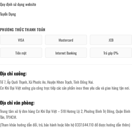
Quy định sử dụng website
Tuyển Dụng
PHƯƠNG THỨC THANH TOÁN
VISA
Mastercard
JCB
Tiền mặt
Internet Banking
Trả góp 0%
Địa chỉ xưởng:
Tổ 7, Ấp Quới Thạnh, Xã Phước An, Huyện Nhơn Trạch, Tỉnh Đồng Nai.
Cơ Khí Đại Việt xưởng gia công trực tiếp các sản phẩm inox theo yêu cầu và giao hàng tận nơi.
Địa chỉ văn phòng:
Trung tâm xử lý đơn hàng Cơ Khí Đại Việt – 518 Hương Lộ 2, Phường Bình Trị Đông, Quận Bình
Tân, TP.HCM.
(Tham khảo hướng dẫn đổi, trả, bảo hành hoặc liên hệ 0337.644.110 để được hướng dẫn thêm)