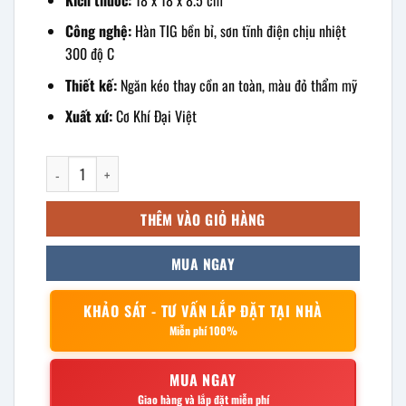
Công nghệ:
Hàn TIG bền bỉ, sơn tĩnh điện chịu nhiệt
300 độ C
Thiết kế:
Ngăn kéo thay cồn an toàn, màu đỏ thẩm mỹ
Xuất xứ:
Cơ Khí Đại Việt
bếp cồn inox vuông màu đỏ 18x8.5cm số lượng
THÊM VÀO GIỎ HÀNG
MUA NGAY
KHẢO SÁT - TƯ VẤN LẮP ĐẶT TẠI NHÀ
Miễn phí 100%
MUA NGAY
Giao hàng và lắp đặt miễn phí