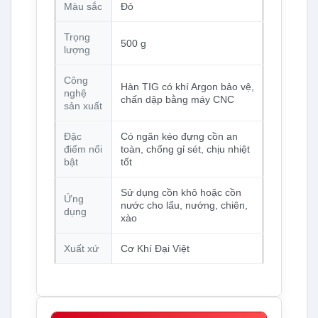
Màu sắc
Đỏ
Trọng
500 g
lượng
Công
Hàn TIG có khí Argon bảo vệ,
nghệ
chấn dập bằng máy CNC
sản xuất
Đặc
Có ngăn kéo đựng cồn an
điểm nổi
toàn, chống gỉ sét, chịu nhiệt
bật
tốt
Sử dụng cồn khô hoặc cồn
Ứng
nước cho lẩu, nướng, chiên,
dụng
xào
Xuất xứ
Cơ Khí Đại Việt