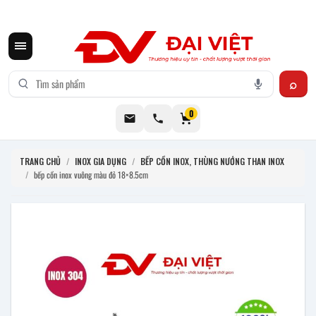
CƠ KHÍ ĐẠI VIỆT CUNG CẤP THIẾT BỊ BẾP CÔNG NGHIỆP INOX
0
TRANG CHỦ
/
INOX GIA DỤNG
/
BẾP CỒN INOX, THÙNG NƯỚNG THAN INOX
/
bếp cồn inox vuông màu đỏ 18×8.5cm