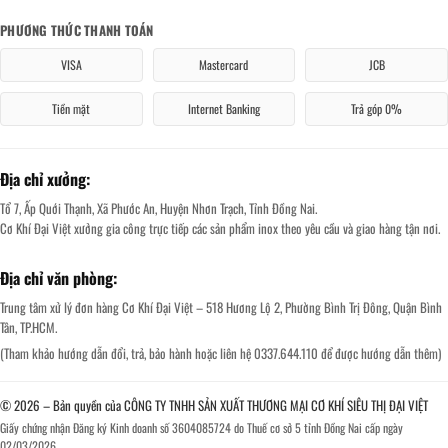
PHƯƠNG THỨC THANH TOÁN
VISA
Mastercard
JCB
Tiền mặt
Internet Banking
Trả góp 0%
Địa chỉ xưởng:
Tổ 7, Ấp Quới Thạnh, Xã Phước An, Huyện Nhơn Trạch, Tỉnh Đồng Nai.
Cơ Khí Đại Việt xưởng gia công trực tiếp các sản phẩm inox theo yêu cầu và giao hàng tận nơi.
Địa chỉ văn phòng:
Trung tâm xử lý đơn hàng Cơ Khí Đại Việt – 518 Hương Lộ 2, Phường Bình Trị Đông, Quận Bình
Tân, TP.HCM.
(Tham khảo hướng dẫn đổi, trả, bảo hành hoặc liên hệ 0337.644.110 để được hướng dẫn thêm)
© 2026 – Bản quyền của CÔNG TY TNHH SẢN XUẤT THƯƠNG MẠI CƠ KHÍ SIÊU THỊ ĐẠI VIỆT
Giấy chứng nhận Đăng ký Kinh doanh số 3604085724 do Thuế cơ sở 5 tỉnh Đồng Nai cấp ngày
02/03/2026