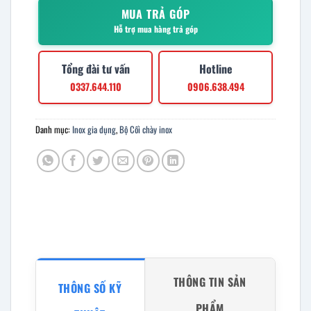
MUA TRẢ GÓP
Hỗ trợ mua hàng trả góp
Tổng đài tư vấn
Hotline
0337.644.110
0906.638.494
Danh mục:
Inox gia dụng
,
Bộ Cối chày inox
THÔNG TIN SẢN
THÔNG SỐ KỸ
PHẨM