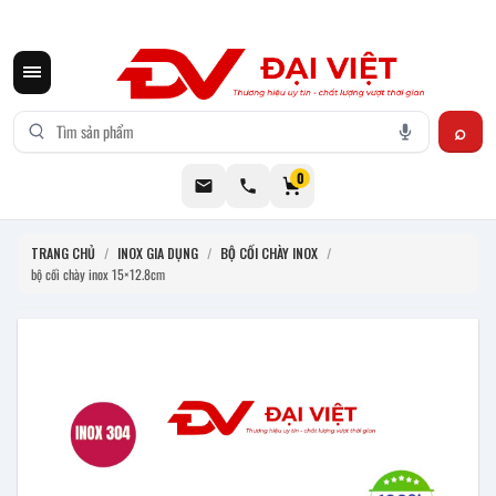
CƠ KHÍ ĐẠI VIỆT CUNG CẤP THIẾT BỊ BẾP CÔNG NGHIỆP INOX
0
TRANG CHỦ
/
INOX GIA DỤNG
/
BỘ CỐI CHÀY INOX
/
bộ cối chày inox 15×12.8cm