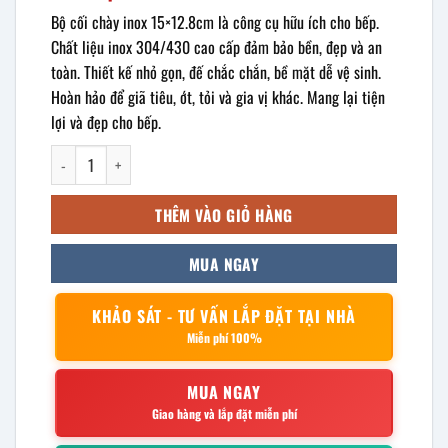
Bộ cối chày inox 15×12.8cm là công cụ hữu ích cho bếp.
Chất liệu inox 304/430 cao cấp đảm bảo bền, đẹp và an
toàn. Thiết kế nhỏ gọn, đế chắc chắn, bề mặt dễ vệ sinh.
Hoàn hảo để giã tiêu, ớt, tỏi và gia vị khác. Mang lại tiện
lợi và đẹp cho bếp.
bộ cối chày inox 15x12.8cm số lượng
THÊM VÀO GIỎ HÀNG
MUA NGAY
KHẢO SÁT - TƯ VẤN LẮP ĐẶT TẠI NHÀ
Miễn phí 100%
MUA NGAY
Giao hàng và lắp đặt miễn phí