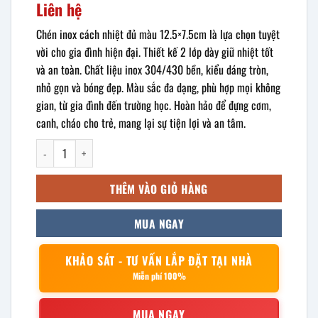
Liên hệ
Chén inox cách nhiệt đủ màu 12.5×7.5cm là lựa chọn tuyệt
vời cho gia đình hiện đại. Thiết kế 2 lớp dày giữ nhiệt tốt
và an toàn. Chất liệu inox 304/430 bền, kiểu dáng tròn,
nhỏ gọn và bóng đẹp. Màu sắc đa dạng, phù hợp mọi không
gian, từ gia đình đến trường học. Hoàn hảo để đựng cơm,
canh, cháo cho trẻ, mang lại sự tiện lợi và an tâm.
chén inox cách nhiệt đủ màu 12.5x7.5cm số lượng
THÊM VÀO GIỎ HÀNG
MUA NGAY
KHẢO SÁT - TƯ VẤN LẮP ĐẶT TẠI NHÀ
Miễn phí 100%
MUA NGAY