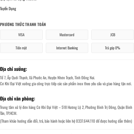
Tuyển Dụng
PHƯƠNG THỨC THANH TOÁN
VISA
Mastercard
JCB
Tiền mặt
Internet Banking
Trả góp 0%
Địa chỉ xưởng:
Tổ 7, Ấp Quới Thạnh, Xã Phước An, Huyện Nhơn Trạch, Tỉnh Đồng Nai.
Cơ Khí Đại Việt xưởng gia công trực tiếp các sản phẩm inox theo yêu cầu và giao hàng tận nơi.
Địa chỉ văn phòng:
Trung tâm xử lý đơn hàng Cơ Khí Đại Việt – 518 Hương Lộ 2, Phường Bình Trị Đông, Quận Bình
Tân, TP.HCM.
(Tham khảo hướng dẫn đổi, trả, bảo hành hoặc liên hệ 0337.644.110 để được hướng dẫn thêm)