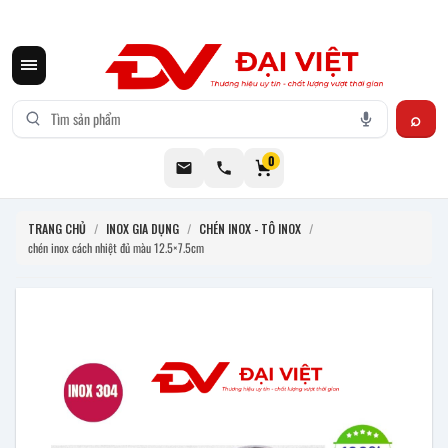
CƠ KHÍ ĐẠI VIỆT CUNG CẤP THIẾT BỊ BẾP CÔNG NGHIỆP INOX
0
TRANG CHỦ
/
INOX GIA DỤNG
/
CHÉN INOX - TÔ INOX
/
chén inox cách nhiệt đủ màu 12.5×7.5cm