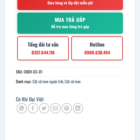
Giao hàng và lắp đặt miễn phí
MUA TRẢ GÓP
Hỗ trợ mua hàng trả góp
Tổng đài tư vấn
Hotline
0337.644.110
0906.638.494
SKU:
CKDV-CC-01
Danh mục:
Cột cờ inox ngoài trời
,
Cột cờ inox
Cơ Khí Đại Việt