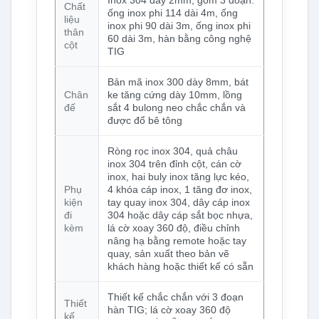
Chất
ống inox phi 114 dài 4m, ống
liệu
inox phi 90 dài 3m, ống inox phi
thân
60 dài 3m, hàn bằng công nghệ
cột
TIG
Bản mã inox 300 dày 8mm, bát
Chân
ke tăng cứng dày 10mm, lồng
đế
sắt 4 bulong neo chắc chắn và
được đổ bê tông
Ròng rọc inox 304, quả châu
inox 304 trên đỉnh cột, cán cờ
inox, hai buly inox tăng lực kéo,
Phụ
4 khóa cáp inox, 1 tăng đơ inox,
kiện
tay quay inox 304, dây cáp inox
đi
304 hoặc dây cáp sắt bọc nhựa,
kèm
lá cờ xoay 360 độ, điều chỉnh
nâng hạ bằng remote hoặc tay
quay, sản xuất theo bản vẽ
khách hàng hoặc thiết kế có sẵn
Thiết kế chắc chắn với 3 đoạn
Thiết
hàn TIG; lá cờ xoay 360 độ
kế