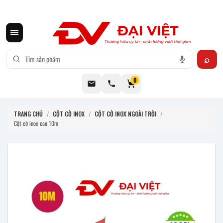
CƠ KHÍ ĐẠI VIỆT CUNG CẤP THIẾT BỊ BẾP CÔNG NGHIỆP INOX
0
TRANG CHỦ
/
CỘT CỜ INOX
/
CỘT CỜ INOX NGOÀI TRỜI
/
Cột cờ inox cao 10m