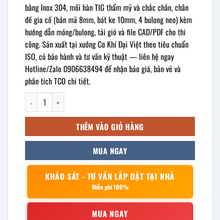
bằng Inox 304, mối hàn TIG thẩm mỹ và chắc chắn, chân
đế gia cố (bản mã 8mm, bát ke 10mm, 4 bulong neo) kèm
hướng dẫn móng/bulong, tải gió và file CAD/PDF cho thi
công. Sản xuất tại xưởng Cơ Khí Đại Việt theo tiêu chuẩn
ISO, có bảo hành và tư vấn kỹ thuật — liên hệ ngay
Hotline/Zalo 0906638494 để nhận báo giá, bản vẽ và
phân tích TCO chi tiết.
Cột cờ inox cao 10m số lượng
THÊM VÀO GIỎ HÀNG
MUA NGAY
KHẢO SÁT - TƯ VẤN LẮP ĐẶT TẠI NHÀ
Miễn phí 100%
MUA NGAY