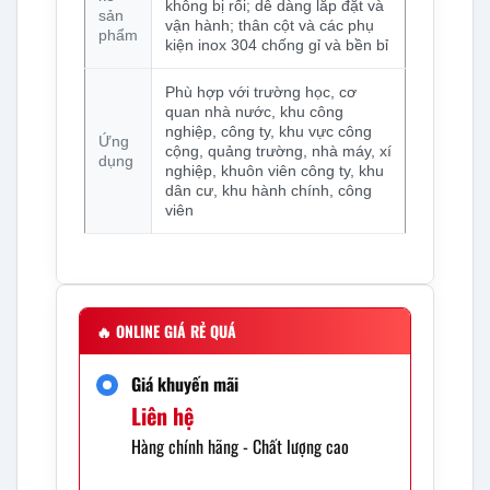
không bị rối; dễ dàng lắp đặt và
sản
vận hành; thân cột và các phụ
phẩm
kiện inox 304 chống gỉ và bền bỉ
Phù hợp với trường học, cơ
quan nhà nước, khu công
nghiệp, công ty, khu vực công
Ứng
cộng, quảng trường, nhà máy, xí
dụng
nghiệp, khuôn viên công ty, khu
dân cư, khu hành chính, công
viên
🔥
ONLINE GIÁ RẺ QUÁ
Giá khuyến mãi
Liên hệ
Hàng chính hãng - Chất lượng cao