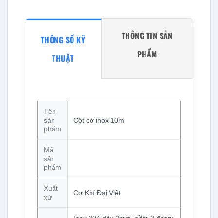
THÔNG TIN SẢN
THÔNG SỐ KỸ
PHẨM
THUẬT
Tên
sản
Cột cờ inox 10m
phẩm
Mã
sản
phẩm
Xuất
Cơ Khí Đại Việt
xứ
Inox 304 dày 2mm, gồm 3 đoạn: