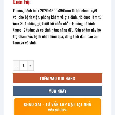
Liên hệ
Giường bệnh inox 2020x1500x850mm là lựa chọn tuyệt
vời cho bệnh viện, phòng khám và gia đình. Nó được làm từ
inox 304 chống gỉ, thiết kế chắc chắn. Giường có kích
thước lý tưởng và có tính năng nâng đầu. Sản phẩm này hỗ
trợ chăm sóc bệnh nhân hiệu quả, đồng thời đảm bảo an
toàn và vệ sinh.
Giường bệnh inox 2020x1500x850mm số lượng
THÊM VÀO GIỎ HÀNG
MUA NGAY
KHẢO SÁT - TƯ VẤN LẮP ĐẶT TẠI NHÀ
Miễn phí 100%