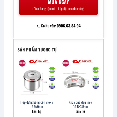
MUA NGAY
(Giao hàng tận nơi - Lắp đặt nhanh chóng)
📞 Gọi tư vấn:
0906.63.84.94
SẢN PHẨM TƯƠNG TỰ
Hộp đựng bông cồn inox y
Khay quả đậu inox
tế 9x9cm
19.5×3.5cm
Liên hệ
Liên hệ