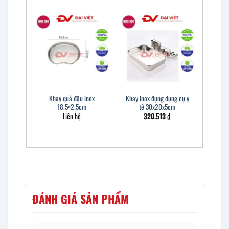
Khay quả đậu inox
Khay inox đựng dụng cụ y
18.5×2.5cm
tế 30x20x5cm
Liên hệ
320.513
₫
ĐÁNH GIÁ SẢN PHẨM