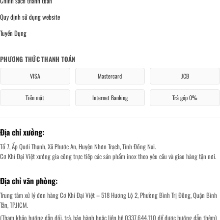
Chính sách thanh toán
Quy định sử dụng website
Tuyển Dụng
PHƯƠNG THỨC THANH TOÁN
VISA
Mastercard
JCB
Tiền mặt
Internet Banking
Trả góp 0%
Địa chỉ xưởng:
Tổ 7, Ấp Quới Thạnh, Xã Phước An, Huyện Nhơn Trạch, Tỉnh Đồng Nai.
Cơ Khí Đại Việt xưởng gia công trực tiếp các sản phẩm inox theo yêu cầu và giao hàng tận nơi.
Địa chỉ văn phòng:
Trung tâm xử lý đơn hàng Cơ Khí Đại Việt – 518 Hương Lộ 2, Phường Bình Trị Đông, Quận Bình
Tân, TP.HCM.
(Tham khảo hướng dẫn đổi, trả, bảo hành hoặc liên hệ 0337.644.110 để được hướng dẫn thêm)