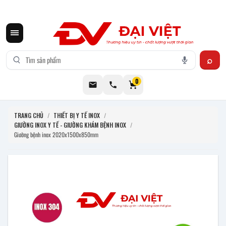
CƠ KHÍ ĐẠI VIỆT CUNG CẤP THIẾT BỊ BẾP CÔNG NGHIỆP INOX
0
TRANG CHỦ
/
THIẾT BỊ Y TẾ INOX
/
GIƯỜNG INOX Y TẾ - GIƯỜNG KHÁM BỆNH INOX
/
Giường bệnh inox 2020x1500x850mm