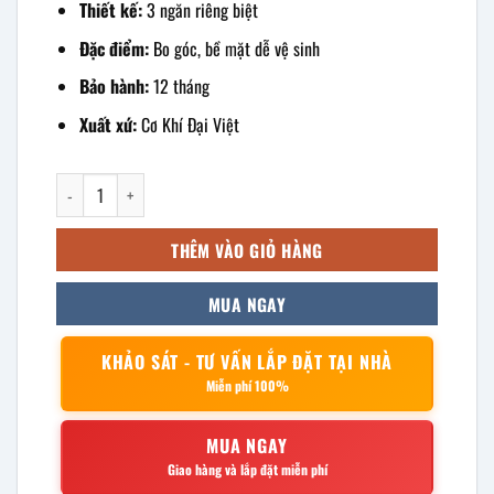
Thiết kế:
3 ngăn riêng biệt
Đặc điểm:
Bo góc, bề mặt dễ vệ sinh
Bảo hành:
12 tháng
Xuất xứ:
Cơ Khí Đại Việt
khay ăn cơm inox 3 ngăn 25x20x4cm số lượng
THÊM VÀO GIỎ HÀNG
MUA NGAY
KHẢO SÁT - TƯ VẤN LẮP ĐẶT TẠI NHÀ
Miễn phí 100%
MUA NGAY
Giao hàng và lắp đặt miễn phí