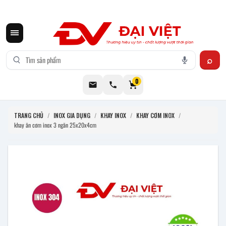
CƠ KHÍ ĐẠI VIỆT CUNG CẤP THIẾT BỊ BẾP CÔNG NGHIỆP INOX
0
TRANG CHỦ
/
INOX GIA DỤNG
/
KHAY INOX
/
KHAY CƠM INOX
/
khay ăn cơm inox 3 ngăn 25x20x4cm