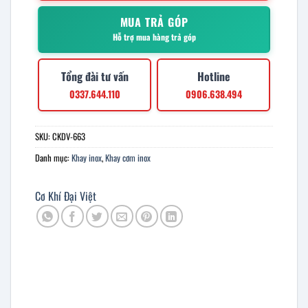
MUA TRẢ GÓP
Hỗ trợ mua hàng trả góp
Tổng đài tư vấn
Hotline
0337.644.110
0906.638.494
SKU:
CKDV-663
Danh mục:
Khay inox
,
Khay cơm inox
Cơ Khí Đại Việt