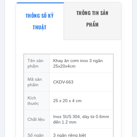
THÔNG TIN SẢN
THÔNG SỐ KỸ
PHẨM
THUẬT
Tên sản
Khay ăn cơm inox 3 ngăn
phẩm
25x20x4cm
Mã sản
CKDV-663
phẩm
Kích
25 x 20 x 4 cm
thước
Inox SUS 304, dày từ 0.6mm
Chất liệu
đến 1.2 mm
Số ngăn
3 ngăn riêng biệt