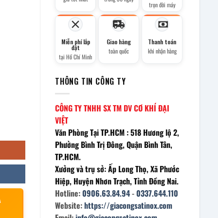
trọn đời máy
Miễn phí lắp
Giao hàng
Thanh toán
đặt
toàn quốc
khi nhận hàng
tại Hồ Chí Minh
THÔNG TIN CÔNG TY
CÔNG TY TNHH SX TM DV CƠ KHÍ ĐẠI
VIỆT
Văn Phòng Tại TP.HCM : 518 Hương lộ 2,
Phường Bình Trị Đông, Quận Bình Tân,
TP.HCM.
Xưởng và trụ sở: Ấp Long Thọ, Xã Phước
Hiệp, Huyện Nhơn Trạch, Tỉnh Đồng Nai.
Hotline:
0906.63.84.94
-
0337.644.110
À
Website:
https://giacongsatinox.com
Email:
info@giacongsatinox.com