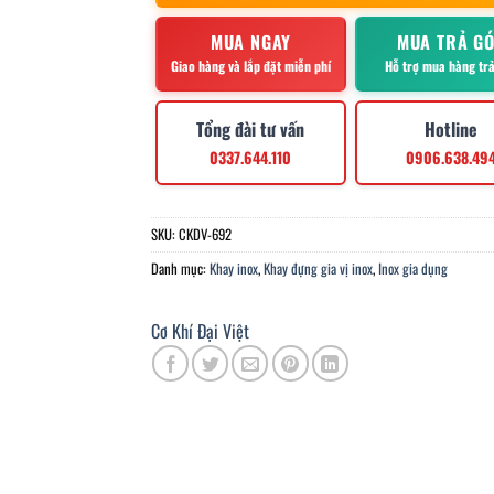
MUA NGAY
MUA TRẢ G
Giao hàng và lắp đặt miễn phí
Hỗ trợ mua hàng tr
Tổng đài tư vấn
Hotline
0337.644.110
0906.638.49
SKU:
CKDV-692
Danh mục:
Khay inox
,
Khay đựng gia vị inox
,
Inox gia dụng
Cơ Khí Đại Việt