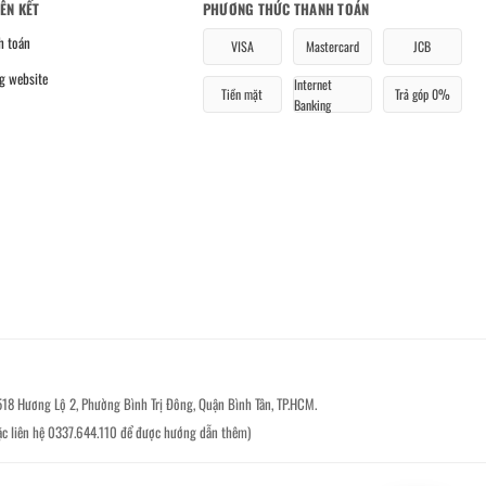
IÊN KẾT
PHƯƠNG THỨC THANH TOÁN
h toán
VISA
Mastercard
JCB
g website
Internet
Tiền mặt
Trả góp 0%
Banking
518 Hương Lộ 2, Phường Bình Trị Đông, Quận Bình Tân, TP.HCM.
ặc liên hệ 0337.644.110 để được hướng dẫn thêm)