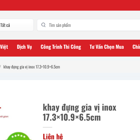
 Việt
Dịch Vụ
Công Trình Thi Công
Tư Vấn Chọn Mua
Chí
/
khay đựng gia vị inox 17.3×10.9×6.5cm
khay đựng gia vị inox
17.3×10.9×6.5cm
Liên hệ