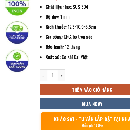
Chất liệu:
Inox SUS 304
Độ dày:
1 mm
Kích thước:
17.3×10.9×6.5cm
Gia công:
CNC, bo tròn góc
Bảo hành:
12 tháng
Xuất xứ:
Cơ Khí Đại Việt
khay đựng gia vị inox 17.3x10.9x6.5cm số lượng
THÊM VÀO GIỎ HÀNG
MUA NGAY
KHẢO SÁT - TƯ VẤN LẮP ĐẶT TẠI NH
Miễn phí 100%