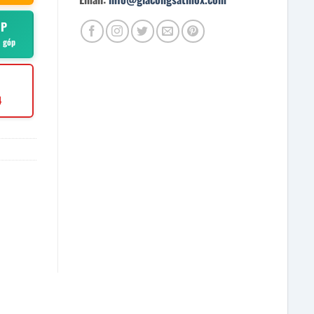
ÓP
ả góp
4