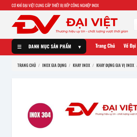
CƠ KHÍ ĐẠI VIỆT CUNG CẤP THIẾT BỊ BẾP CÔNG NGHIỆP INOX
Trang Chủ
Về Đại
☰
DANH MỤC SẢN PHẨM
▾
TRANG CHỦ
/
INOX GIA DỤNG
/
KHAY INOX
/
KHAY ĐỰNG GIA VỊ INOX