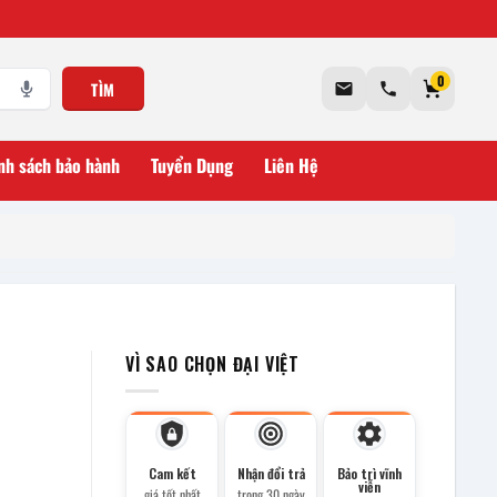
0
TÌM
nh sách bảo hành
Tuyển Dụng
Liên Hệ
VÌ SAO CHỌN ĐẠI VIỆT
Cam kết
Nhận đổi trả
Bảo trì vĩnh
viễn
giá tốt nhất
trong 30 ngày