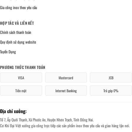
Gia công inox theo yêu cầu
HỢP TÁC VÀ LIÊN KẾT
Chính sách thanh toán
Quy định sử dụng website
Tuyển Dụng
PHƯƠNG THỨC THANH TOÁN
VISA
Mastercard
JCB
Tiền mặt
Internet Banking
Trả góp 0%
Địa chỉ xưởng:
Tổ 7, Ấp Quới Thạnh, Xã Phước An, Huyện Nhơn Trạch, Tỉnh Đồng Nai.
Cơ Khí Đại Việt xưởng gia công trực tiếp các sản phẩm inox theo yêu cầu và giao hàng tận nơi.