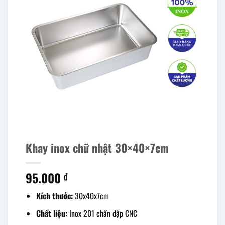
Khay inox chữ nhật 30×40×7cm
95.000
₫
Kích thước:
30x40x7cm
Chất liệu:
Inox 201 chấn dập CNC