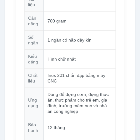
liệu
Cân
700 gram
nặng
Số
1 ngăn có nắp đậy kín
ngăn
Kiểu
Hình chữ nhật
dáng
Chất
Inox 201 chấn dập bằng máy
liệu
CNC
Dùng để đựng cơm, đựng thức
Ứng
ăn, thực phẩm cho trẻ em, gia
dụng
đình, trường mầm non và nhà
ăn công nghiệp
Bảo
12 tháng
hành