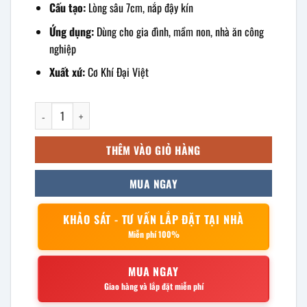
Cấu tạo:
Lòng sâu 7cm, nắp đậy kín
Ứng dụng:
Dùng cho gia đình, mầm non, nhà ăn công
nghiệp
Xuất xứ:
Cơ Khí Đại Việt
Khay inox chữ nhật 30x40×7cm số lượng
THÊM VÀO GIỎ HÀNG
MUA NGAY
KHẢO SÁT - TƯ VẤN LẮP ĐẶT TẠI NHÀ
Miễn phí 100%
MUA NGAY
Giao hàng và lắp đặt miễn phí