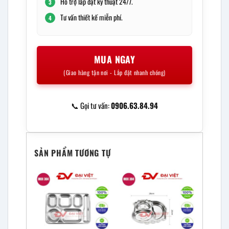
Hỗ trợ lắp đặt kỹ thuật 24/7.
3
Tư vấn thiết kế miễn phí.
4
MUA NGAY
(Giao hàng tận nơi - Lắp đặt nhanh chóng)
📞 Gọi tư vấn:
0906.63.84.94
SẢN PHẨM TƯƠNG TỰ