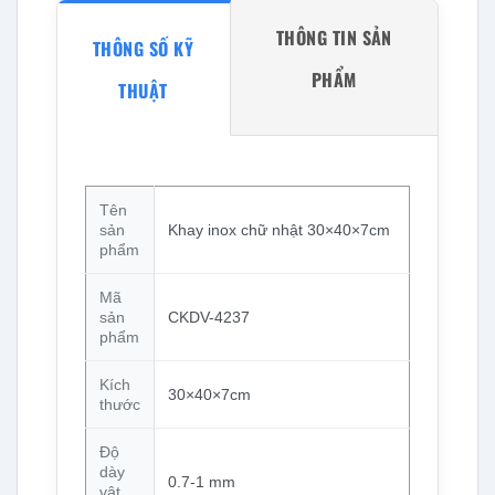
THÔNG TIN SẢN
THÔNG SỐ KỸ
PHẨM
THUẬT
Tên
sản
Khay inox chữ nhật 30×40×7cm
phẩm
Mã
sản
CKDV-4237
phẩm
Kích
30×40×7cm
thước
Độ
dày
0.7-1 mm
vật