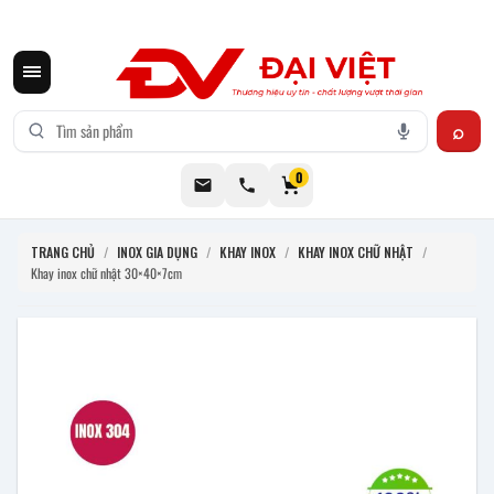
CƠ KHÍ ĐẠI VIỆT CUNG CẤP THIẾT BỊ BẾP CÔNG NGHIỆP INOX
0
TRANG CHỦ
/
INOX GIA DỤNG
/
KHAY INOX
/
KHAY INOX CHỮ NHẬT
/
Khay inox chữ nhật 30×40×7cm