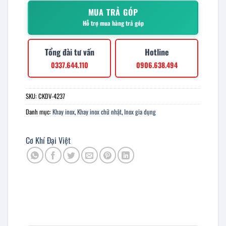
MUA TRẢ GÓP
Hỗ trợ mua hàng trả góp
Tổng đài tư vấn
Hotline
0337.644.110
0906.638.494
SKU:
CKDV-4237
Danh mục:
Khay inox
,
Khay inox chữ nhật
,
Inox gia dụng
Cơ Khí Đại Việt