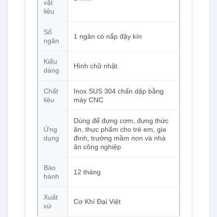
vật
liệu
Số
1 ngăn có nắp đậy kín
ngăn
Kiểu
Hình chữ nhật
dáng
Chất
Inox SUS 304 chấn dập bằng
liệu
máy CNC
Dùng để đựng cơm, đựng thức
Ứng
ăn, thực phẩm cho trẻ em, gia
dụng
đình, trường mầm non và nhà
ăn công nghiệp
Bảo
12 tháng
hành
Xuất
Cơ Khí Đại Việt
xứ