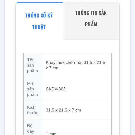
THÔNG TIN SẢN
THÔNG SỐ KỸ
PHẨM
THUẬT
Tên
Khay inox chữ nhật 31,5 x 21,5
sản
x 7 cm
phẩm
Mã
sản
CKDV-803
phẩm
Kích
31,5 x 21,5 x 7 cm
thước
Độ
dày
1 mm