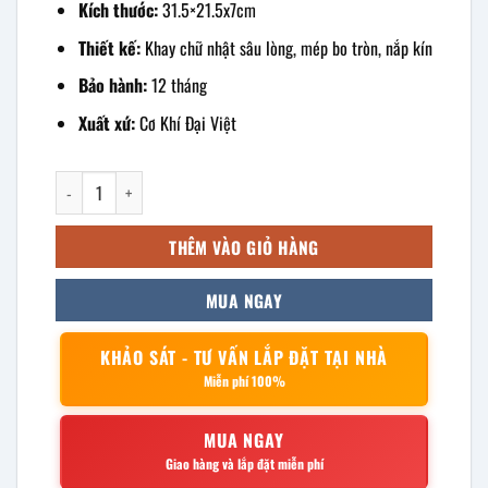
Kích thước:
31.5×21.5x7cm
Thiết kế:
Khay chữ nhật sâu lòng, mép bo tròn, nắp kín
Bảo hành:
12 tháng
Xuất xứ:
Cơ Khí Đại Việt
khay inox chữ nhật 31.5x21.5x7cm số lượng
THÊM VÀO GIỎ HÀNG
MUA NGAY
KHẢO SÁT - TƯ VẤN LẮP ĐẶT TẠI NHÀ
Miễn phí 100%
MUA NGAY
Giao hàng và lắp đặt miễn phí