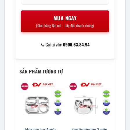
MUA NGAY
(Giao hàng tận nơi - Lắp đặt nhanh chóng)
📞 Gọi tư vấn:
0906.63.84.94
SẢN PHẨM TƯƠNG TỰ
khay cơm inox 4 ngăn
khay ăn cơm inox 3 ngăn