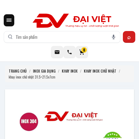
CƠ KHÍ ĐẠI VIỆT CUNG CẤP THIẾT BỊ BẾP CÔNG NGHIỆP INOX
0
TRANG CHỦ
/
INOX GIA DỤNG
/
KHAY INOX
/
KHAY INOX CHỮ NHẬT
/
khay inox chữ nhật 31.5×21.5x7cm