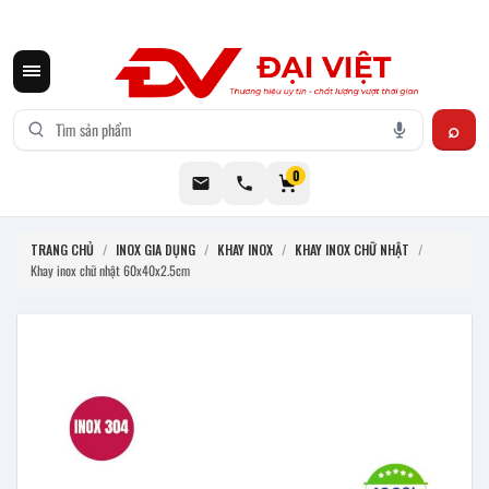
CƠ KHÍ ĐẠI VIỆT CUNG CẤP THIẾT BỊ BẾP CÔNG NGHIỆP INOX
0
TRANG CHỦ
/
INOX GIA DỤNG
/
KHAY INOX
/
KHAY INOX CHỮ NHẬT
/
Khay inox chữ nhật 60x40x2.5cm