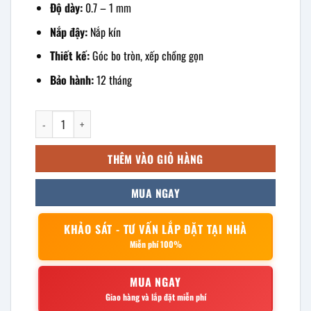
Độ dày:
0.7 – 1 mm
Nắp đậy:
Nắp kín
Thiết kế:
Góc bo tròn, xếp chồng gọn
Bảo hành:
12 tháng
Khay inox chữ nhật 60x40x2.5cm số lượng
THÊM VÀO GIỎ HÀNG
MUA NGAY
KHẢO SÁT - TƯ VẤN LẮP ĐẶT TẠI NHÀ
Miễn phí 100%
MUA NGAY
Giao hàng và lắp đặt miễn phí