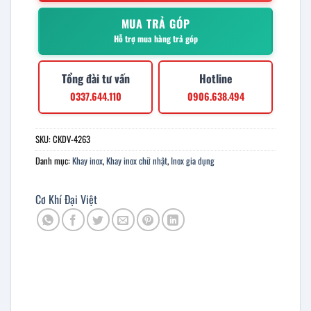
MUA TRẢ GÓP
Hỗ trợ mua hàng trả góp
Tổng đài tư vấn
Hotline
0337.644.110
0906.638.494
SKU:
CKDV-4263
Danh mục:
Khay inox
,
Khay inox chữ nhật
,
Inox gia dụng
Cơ Khí Đại Việt