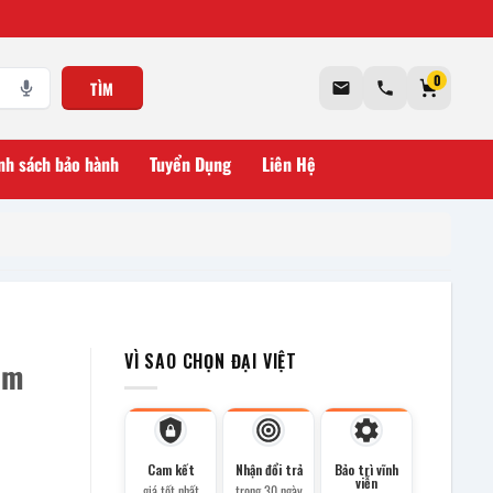
0
TÌM
nh sách bảo hành
Tuyển Dụng
Liên Hệ
VÌ SAO CHỌN ĐẠI VIỆT
cm
Cam kết
Nhận đổi trả
Bảo trì vĩnh
viễn
giá tốt nhất
trong 30 ngày