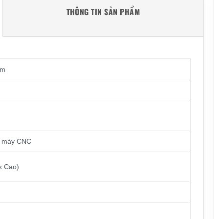
THÔNG TIN SẢN PHẨM
cm
g máy CNC
x Cao)