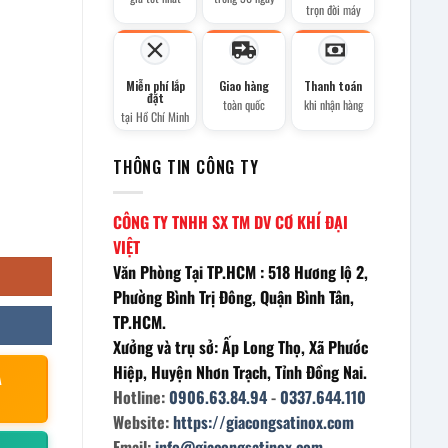
trọn đời máy
Miễn phí lắp
Giao hàng
Thanh toán
đặt
toàn quốc
khi nhận hàng
tại Hồ Chí Minh
THÔNG TIN CÔNG TY
CÔNG TY TNHH SX TM DV CƠ KHÍ ĐẠI
VIỆT
Văn Phòng Tại TP.HCM : 518 Hương lộ 2,
Phường Bình Trị Đông, Quận Bình Tân,
TP.HCM.
Xưởng và trụ sở: Ấp Long Thọ, Xã Phước
Hiệp, Huyện Nhơn Trạch, Tỉnh Đồng Nai.
À
Hotline:
0906.63.84.94
-
0337.644.110
Website:
https://giacongsatinox.com
Email:
info@giacongsatinox.com