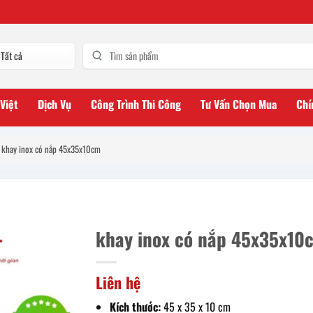
 Việt
Dịch Vụ
Công Trình Thi Công
Tư Vấn Chọn Mua
Chí
khay inox có nắp 45x35x10cm
khay inox có nắp 45x35x10
Liên hệ
Kích thước:
45 x 35 x 10 cm