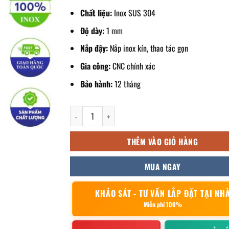
Chất liệu:
Inox SUS 304
Độ dày:
1 mm
Nắp đậy:
Nắp inox kín, thao tác gọn
Gia công:
CNC chính xác
Bảo hành:
12 tháng
khay inox có nắp 45x35x10cm số lượng
THÊM VÀO GIỎ HÀNG
MUA NGAY
KHẢO SÁT - TƯ VẤN LẮP ĐẶT TẠI NH
Miễn phí 100%