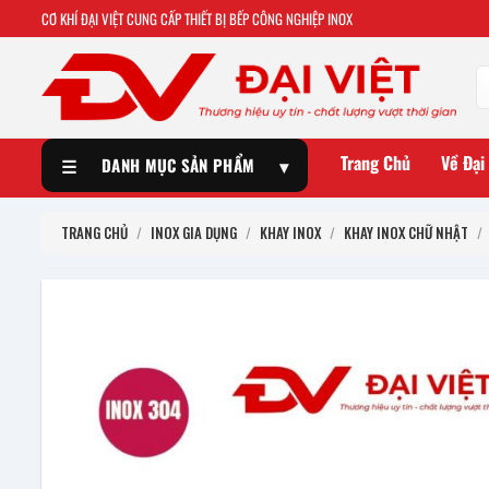
CƠ KHÍ ĐẠI VIỆT CUNG CẤP THIẾT BỊ BẾP CÔNG NGHIỆP INOX
Trang Chủ
Về Đại
☰
DANH MỤC SẢN PHẨM
▾
TRANG CHỦ
/
INOX GIA DỤNG
/
KHAY INOX
/
KHAY INOX CHỮ NHẬT
/