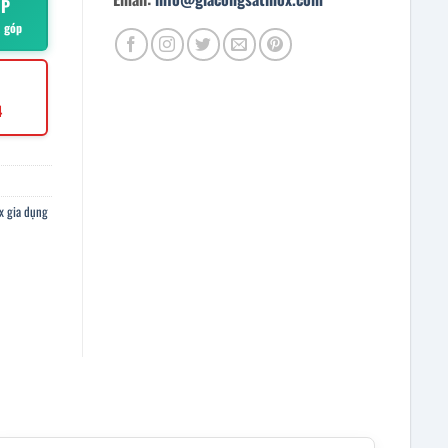
ÓP
ả góp
4
x gia dụng