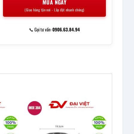
MUA NGAY
(Giao hàng tận nơi - Lắp đặt nhanh chóng)
📞 Gọi tư vấn:
0906.63.84.94