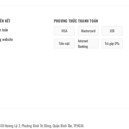
IÊN KẾT
PHƯƠNG THỨC THANH TOÁN
h toán
VISA
Mastercard
JCB
g website
Internet
Tiền mặt
Trả góp 0%
Banking
518 Hương Lộ 2, Phường Bình Trị Đông, Quận Bình Tân, TP.HCM.