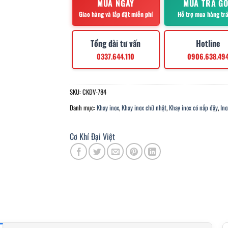
MUA NGAY
MUA TRẢ G
Giao hàng và lắp đặt miễn phí
Hỗ trợ mua hàng tr
Tổng đài tư vấn
Hotline
0337.644.110
0906.638.49
SKU:
CKDV-784
Danh mục:
Khay inox
,
Khay inox chữ nhật
,
Khay inox có nắp đậy
,
Ino
Cơ Khí Đại Việt