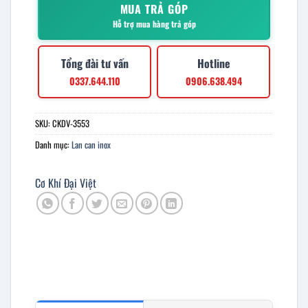
MUA TRẢ GÓP
Hỗ trợ mua hàng trả góp
Tổng đài tư vấn
Hotline
0337.644.110
0906.638.494
SKU:
CKDV-3553
Danh mục:
Lan can inox
Cơ Khí Đại Việt