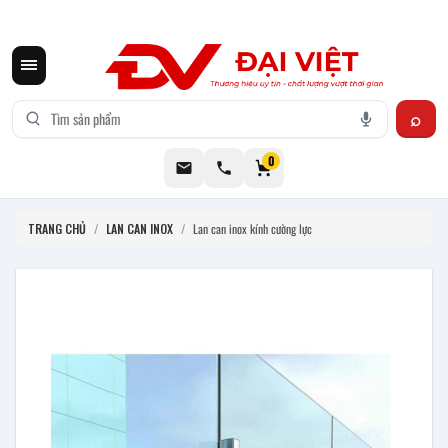
CƠ KHÍ ĐẠI VIỆT CUNG CẤP THIẾT BỊ BẾP CÔNG NGHIỆP INOX
0
TRANG CHỦ
/
LAN CAN INOX
/
Lan can inox kính cường lực