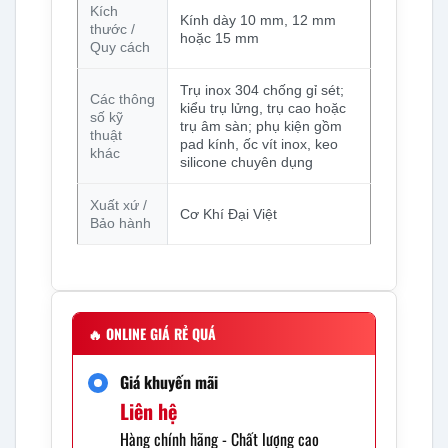
Kích
Kính dày 10 mm, 12 mm
thước /
hoặc 15 mm
Quy cách
Trụ inox 304 chống gỉ sét;
Các thông
kiểu trụ lửng, trụ cao hoặc
số kỹ
trụ âm sàn; phụ kiện gồm
thuật
pad kính, ốc vít inox, keo
khác
silicone chuyên dụng
Xuất xứ /
Cơ Khí Đại Việt
Bảo hành
🔥
ONLINE GIÁ RẺ QUÁ
Giá khuyến mãi
Liên hệ
Hàng chính hãng - Chất lượng cao