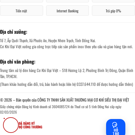
Tiền mặt
Internet Banking
Trả góp 0%
Địa chỉ xưởng:
Tổ 7, Ấp Quới Thạnh, Xã Phước An, Huyện Nhơn Trạch, Tỉnh Đồng Nai.
Cơ Khí Đại Việt xưởng gia công trực tiếp các sản phẩm inox theo yêu cầu và giao hàng tận nơi.
Địa chỉ văn phòng:
Trung tâm xử lý đơn hàng Cơ Khí Đại Việt – 518 Hương Lộ 2, Phường Bình Trị Đông, Quận Bình
Tân, TP.HCM.
(Tham khảo hướng dẫn đổi, trả, bảo hành hoặc liên hệ 0337.644.110 để được hướng dẫn thêm)
© 2026 – Bản quyền của CÔNG TY TNHH SẢN XUẤT THƯƠNG MẠI CƠ KHÍ SIÊU THỊ ĐẠI VIỆT
Giấy chứng nhận Đăng ký Kinh doanh số 3604085724 do Thuế cơ sở 5 tỉnh Đồng Nai cấp ngày
02/03/2026
ĐÃ ĐĂNG KÝ
BỘ CÔNG THƯƠNG
HỖ
TRỢ