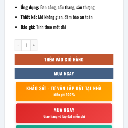
Ứng dụng:
Ban công, cầu thang, sân thượng
Thiết kế:
Mở không gian, đảm bảo an toàn
Báo giá:
Tính theo mét dài
Lan can inox kính cường lực số lượng
THÊM VÀO GIỎ HÀNG
MUA NGAY
KHẢO SÁT - TƯ VẤN LẮP ĐẶT TẠI NHÀ
Miễn phí 100%
MUA NGAY
Giao hàng và lắp đặt miễn phí