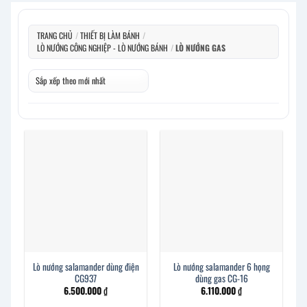
TRANG CHỦ
/
THIẾT BỊ LÀM BÁNH
/
LÒ NƯỚNG CÔNG NGHIỆP - LÒ NƯỚNG BÁNH
/
LÒ NƯỚNG GAS
Lò nướng salamander dùng điện
Lò nướng salamander 6 họng
CG937
dùng gas CG-16
6.500.000
₫
6.110.000
₫