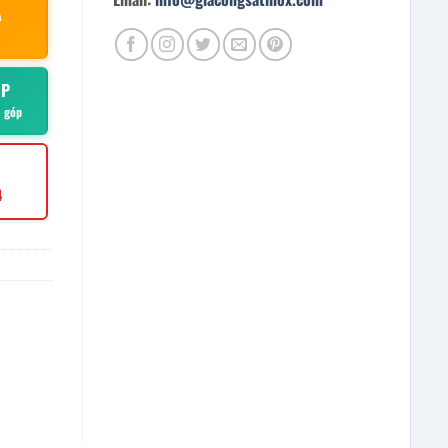
À
ÓP
ả góp
4