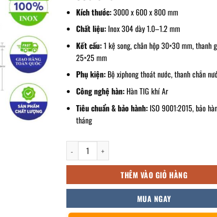
Kích thước:
3000 x 600 x 800 mm
Chất liệu:
Inox 304 dày 1.0–1.2 mm
Kết cấu:
1 kệ song, chân hộp 30×30 mm, thanh g
25×25 mm
Phụ kiện:
Bộ xiphong thoát nước, thanh chắn nư
Công nghệ hàn:
Hàn TIG khí Ar
Tiêu chuẩn & bảo hành:
ISO 9001:2015, bảo hà
tháng
Máng rửa tay inox công nghiệp 1 kệ 3000x600x800
THÊM VÀO GIỎ HÀNG
MUA NGAY