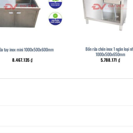
Bồn rửa chén inox 1 ngăn loại n
ửa tay inox mini 1000x500x600mm
1000x500x650mm
8.467.135
₫
5.788.171
₫