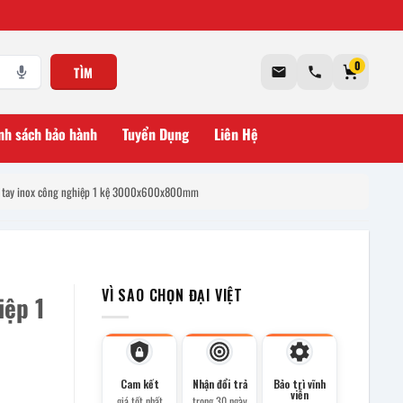
0
TÌM
nh sách bảo hành
Tuyển Dụng
Liên Hệ
 tay inox công nghiệp 1 kệ 3000x600x800mm
VÌ SAO CHỌN ĐẠI VIỆT
iệp 1
Cam kết
Nhận đổi trả
Bảo trì vĩnh
viễn
giá tốt nhất
trong 30 ngày