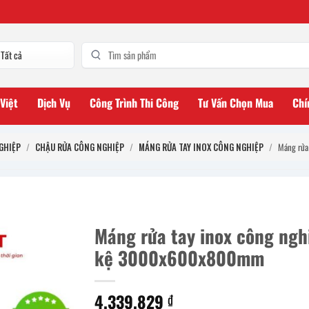
 Việt
Dịch Vụ
Công Trình Thi Công
Tư Vấn Chọn Mua
Chí
GHIỆP
/
CHẬU RỬA CÔNG NGHIỆP
/
MÁNG RỬA TAY INOX CÔNG NGHIỆP
/
Máng rửa
Máng rửa tay inox công ngh
kệ 3000x600x800mm
4.339.829
₫