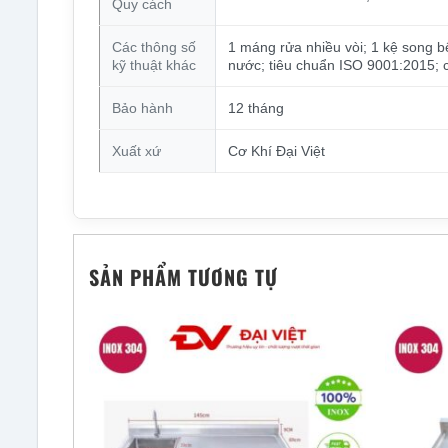
Quy cách
Các thông số
1 máng rửa nhiều vòi; 1 kệ song b
kỹ thuật khác
nước; tiêu chuẩn ISO 9001:2015; c
Bảo hành
12 tháng
Xuất xứ
Cơ Khí Đại Việt
SẢN PHẨM TƯƠNG TỰ