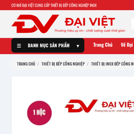
CƠ KHÍ ĐẠI VIỆT CUNG CẤP THIẾT BỊ BẾP CÔNG NGHIỆP INOX
Trang Chủ
Về Đại
☰
DANH MỤC SẢN PHẨM
▾
TRANG CHỦ
/
THIẾT BỊ BẾP CÔNG NGHIỆP
/
THIẾT BỊ INOX BẾP CÔNG N