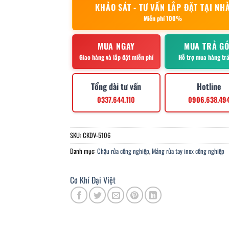
KHẢO SÁT - TƯ VẤN LẮP ĐẶT TẠI NH
Miễn phí 100%
MUA NGAY
MUA TRẢ G
Giao hàng và lắp đặt miễn phí
Hỗ trợ mua hàng tr
Tổng đài tư vấn
Hotline
0337.644.110
0906.638.49
SKU:
CKDV-5106
Danh mục:
Chậu rửa công nghiệp
,
Máng rửa tay inox công nghiệp
Cơ Khí Đại Việt