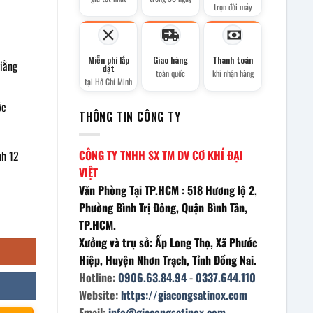
trọn đời máy
Miễn phí lắp
Giao hàng
Thanh toán
iằng
đặt
toàn quốc
khi nhận hàng
tại Hồ Chí Minh
ớc
THÔNG TIN CÔNG TY
CÔNG TY TNHH SX TM DV CƠ KHÍ ĐẠI
nh 12
VIỆT
Văn Phòng Tại TP.HCM : 518 Hương lộ 2,
Phường Bình Trị Đông, Quận Bình Tân,
mm số lượng
TP.HCM.
Xưởng và trụ sở: Ấp Long Thọ, Xã Phước
Hiệp, Huyện Nhơn Trạch, Tỉnh Đồng Nai.
Hotline:
0906.63.84.94
-
0337.644.110
Website:
https://giacongsatinox.com
Email:
info@giacongsatinox.com