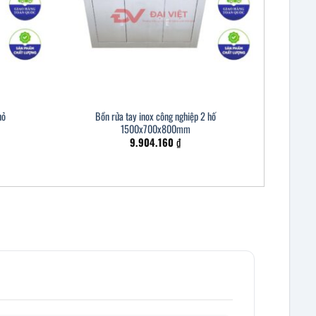
hỏ
Bồn rửa tay inox công nghiệp 2 hố
1500x700x800mm
9.904.160
₫