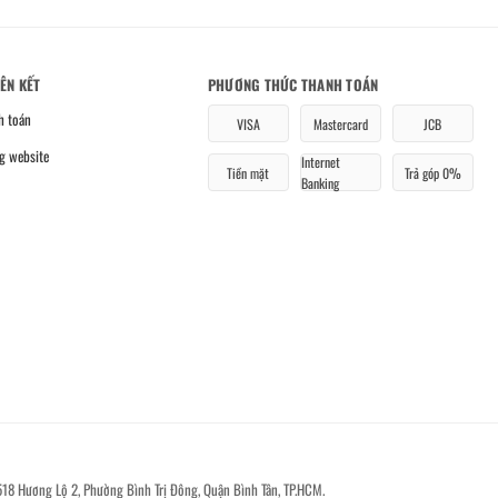
IÊN KẾT
PHƯƠNG THỨC THANH TOÁN
h toán
VISA
Mastercard
JCB
g website
Internet
Tiền mặt
Trả góp 0%
Banking
518 Hương Lộ 2, Phường Bình Trị Đông, Quận Bình Tân, TP.HCM.