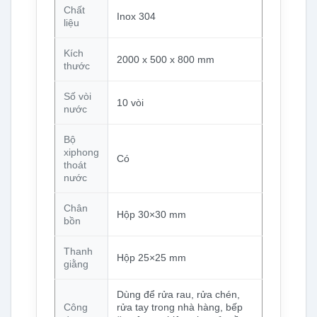
Chất
Inox 304
liệu
Kích
2000 x 500 x 800 mm
thước
Số vòi
10 vòi
nước
Bộ
xiphong
Có
thoát
nước
Chân
Hộp 30×30 mm
bồn
Thanh
Hộp 25×25 mm
giằng
Dùng để rửa rau, rửa chén,
Công
rửa tay trong nhà hàng, bếp