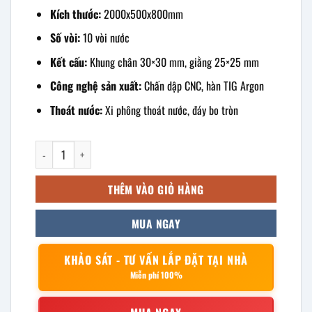
Kích thước:
2000x500x800mm
Số vòi:
10 vòi nước
Kết cấu:
Khung chân 30×30 mm, giằng 25×25 mm
Công nghệ sản xuất:
Chấn dập CNC, hàn TIG Argon
Thoát nước:
Xi phông thoát nước, đáy bo tròn
Máng rửa tay inox công nghiệp 2000x500x800mm số lượng
THÊM VÀO GIỎ HÀNG
MUA NGAY
KHẢO SÁT - TƯ VẤN LẮP ĐẶT TẠI NHÀ
Miễn phí 100%