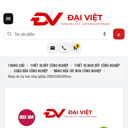
CƠ KHÍ ĐẠI VIỆT CUNG CẤP THIẾT BỊ BẾP CÔNG NGHIỆP INOX
0
TRANG CHỦ
/
THIẾT BỊ BẾP CÔNG NGHIỆP
/
THIẾT BỊ INOX BẾP CÔNG NGHIỆP
/
CHẬU RỬA CÔNG NGHIỆP
/
MÁNG RỬA TAY INOX CÔNG NGHIỆP
/
Máng rửa tay inox công nghiệp 2000x500x800mm