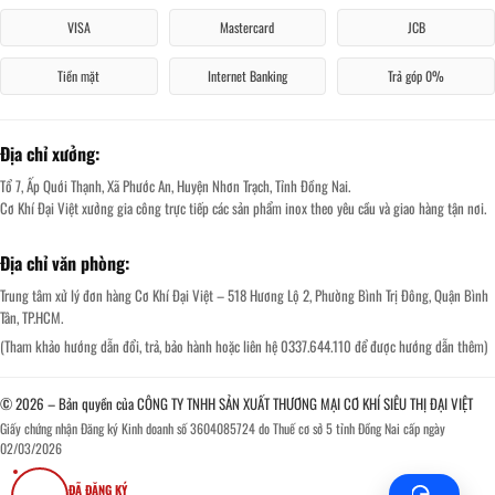
VISA
Mastercard
JCB
Tiền mặt
Internet Banking
Trả góp 0%
Địa chỉ xưởng:
Tổ 7, Ấp Quới Thạnh, Xã Phước An, Huyện Nhơn Trạch, Tỉnh Đồng Nai.
Cơ Khí Đại Việt xưởng gia công trực tiếp các sản phẩm inox theo yêu cầu và giao hàng tận nơi.
Địa chỉ văn phòng:
Trung tâm xử lý đơn hàng Cơ Khí Đại Việt – 518 Hương Lộ 2, Phường Bình Trị Đông, Quận Bình
Tân, TP.HCM.
(Tham khảo hướng dẫn đổi, trả, bảo hành hoặc liên hệ 0337.644.110 để được hướng dẫn thêm)
© 2026 – Bản quyền của CÔNG TY TNHH SẢN XUẤT THƯƠNG MẠI CƠ KHÍ SIÊU THỊ ĐẠI VIỆT
Giấy chứng nhận Đăng ký Kinh doanh số 3604085724 do Thuế cơ sở 5 tỉnh Đồng Nai cấp ngày
02/03/2026
ĐÃ ĐĂNG KÝ