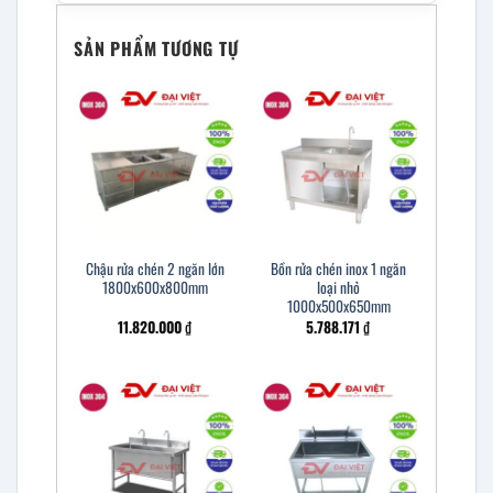
SẢN PHẨM TƯƠNG TỰ
Chậu rửa chén 2 ngăn lớn
Bồn rửa chén inox 1 ngăn
1800x600x800mm
loại nhỏ
1000x500x650mm
11.820.000
₫
5.788.171
₫