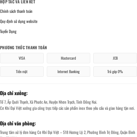
HỢP TÁC VÀ LIÊN KẾT
Chính sách thanh toán
Quy định sử dụng website
Tuyển Dụng
PHƯƠNG THỨC THANH TOÁN
VISA
Mastercard
JCB
Tiền mặt
Internet Banking
Trả góp 0%
Địa chỉ xưởng:
Tổ 7, Ấp Quới Thạnh, Xã Phước An, Huyện Nhơn Trạch, Tỉnh Đồng Nai.
Cơ Khí Đại Việt xưởng gia công trực tiếp các sản phẩm inox theo yêu cầu và giao hàng tận nơi.
Địa chỉ văn phòng:
Trung tâm xử lý đơn hàng Cơ Khí Đại Việt – 518 Hương Lộ 2, Phường Bình Trị Đông, Quận Bình