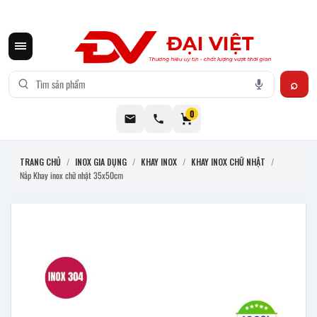
CƠ KHÍ ĐẠI VIỆT CUNG CẤP THIẾT BỊ BẾP CÔNG NGHIỆP INOX
0
TRANG CHỦ
/
INOX GIA DỤNG
/
KHAY INOX
/
KHAY INOX CHỮ NHẬT
/
Nắp Khay inox chữ nhật 35x50cm