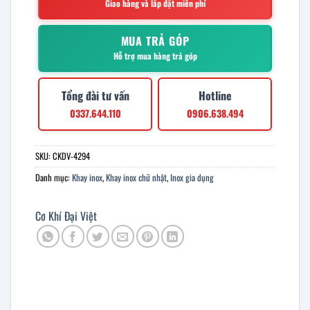
Giao hàng và lắp đặt miễn phí
MUA TRẢ GÓP
Hỗ trợ mua hàng trả góp
Tổng đài tư vấn
Hotline
0337.644.110
0906.638.494
SKU:
CKDV-4294
Danh mục:
Khay inox
,
Khay inox chữ nhật
,
Inox gia dụng
Cơ Khí Đại Việt