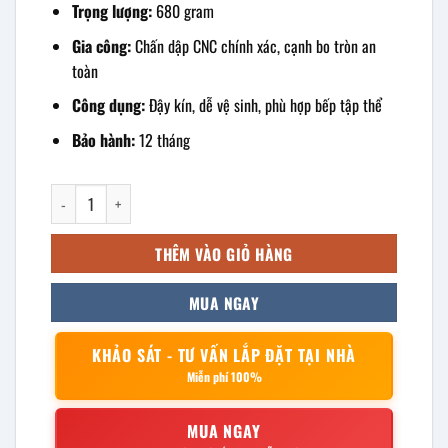
Trọng lượng:
680 gram
Gia công:
Chấn dập CNC chính xác, cạnh bo tròn an
toàn
Công dụng:
Đậy kín, dễ vệ sinh, phù hợp bếp tập thể
Bảo hành:
12 tháng
Nắp Khay inox chữ nhật 35x50cm số lượng
THÊM VÀO GIỎ HÀNG
MUA NGAY
KHẢO SÁT - TƯ VẤN LẮP ĐẶT TẠI NHÀ
Miễn phí 100%
MUA NGAY