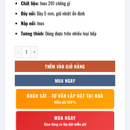
Chất liệu:
Inox 201 chống gỉ
Đáy nồi:
Dày 5 mm, giữ nhiệt ổn định
Nắp nồi:
Inox
Tương thích:
Dùng được trên nhiều loại bếp
Nồi inox thân thấp 25L 40x25cm số lượng
THÊM VÀO GIỎ HÀNG
MUA NGAY
KHẢO SÁT - TƯ VẤN LẮP ĐẶT TẠI NHÀ
Miễn phí 100%
MUA NGAY
Giao hàng và lắp đặt miễn phí