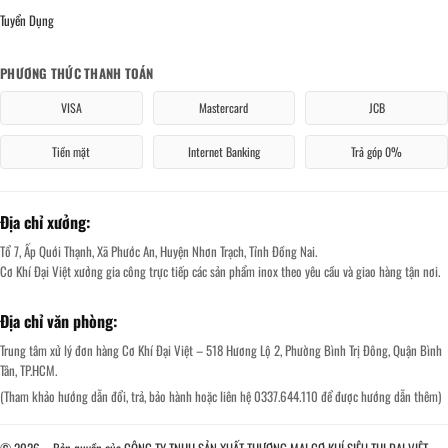
Tuyển Dụng
PHƯƠNG THỨC THANH TOÁN
VISA
Mastercard
JCB
Tiền mặt
Internet Banking
Trả góp 0%
Địa chỉ xưởng:
Tổ 7, Ấp Quới Thạnh, Xã Phước An, Huyện Nhơn Trạch, Tỉnh Đồng Nai.
Cơ Khí Đại Việt xưởng gia công trực tiếp các sản phẩm inox theo yêu cầu và giao hàng tận nơi.
Địa chỉ văn phòng:
Trung tâm xử lý đơn hàng Cơ Khí Đại Việt – 518 Hương Lộ 2, Phường Bình Trị Đông, Quận Bình
Tân, TP.HCM.
(Tham khảo hướng dẫn đổi, trả, bảo hành hoặc liên hệ 0337.644.110 để được hướng dẫn thêm)
© 2026 – Bản quyền của CÔNG TY TNHH SẢN XUẤT THƯƠNG MẠI CƠ KHÍ SIÊU THỊ ĐẠI VIỆT