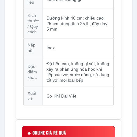
liệu
Kích
Đường kính 40 cm; chiều cao
thước
25 cm; dung tích 25 lít; đáy dày
/ Quy
5 mm
cách
Nắp
Inox
nồi
Độ bền cao, không gỉ sét; không
Đặc
xảy ra phản ứng hóa học khi
điểm
tiếp xúc với nước nóng; sử dụng
khác
tốt với mọi loại bếp
Xuất
Cơ Khí Đại Việt
xứ
🔥
ONLINE GIÁ RẺ QUÁ