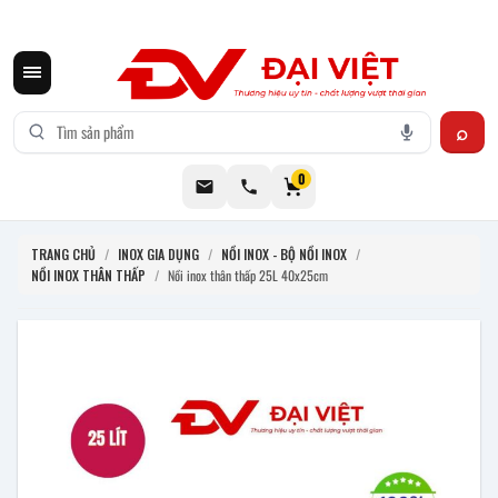
CƠ KHÍ ĐẠI VIỆT CUNG CẤP THIẾT BỊ BẾP CÔNG NGHIỆP INOX
0
TRANG CHỦ
/
INOX GIA DỤNG
/
NỒI INOX - BỘ NỒI INOX
/
NỒI INOX THÂN THẤP
/
Nồi inox thân thấp 25L 40x25cm