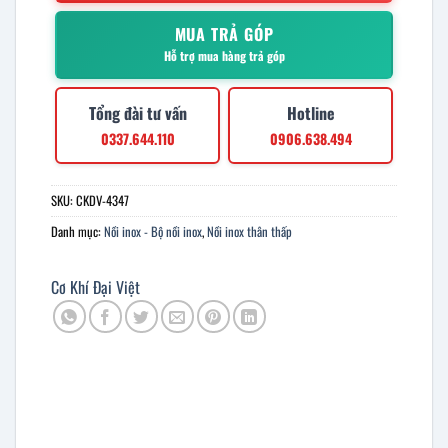
MUA TRẢ GÓP
Hỗ trợ mua hàng trả góp
Tổng đài tư vấn
Hotline
0337.644.110
0906.638.494
SKU:
CKDV-4347
Danh mục:
Nồi inox - Bộ nồi inox
,
Nồi inox thân thấp
Cơ Khí Đại Việt