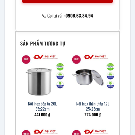
📞 Gọi tư vấn:
0906.63.84.94
SẢN PHẨM TƯƠNG TỰ
Nồi inox bếp từ 20L
Nồi inox thân thấp 12L
35x22cm
25x25cm
441.000
₫
224.000
₫