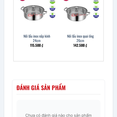
Nồi lẩu inox nắp kính
Nồi lẩu inox quai ống
24cm
26cm
115.500
₫
142.500
₫
ĐÁNH GIÁ SẢN PHẨM
Chưa có đánh giá nào cho sản phẩm