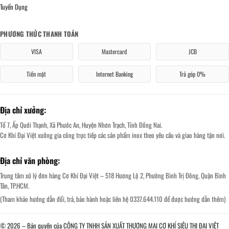
Tuyển Dụng
PHƯƠNG THỨC THANH TOÁN
VISA
Mastercard
JCB
Tiền mặt
Internet Banking
Trả góp 0%
Địa chỉ xưởng:
Tổ 7, Ấp Quới Thạnh, Xã Phước An, Huyện Nhơn Trạch, Tỉnh Đồng Nai.
Cơ Khí Đại Việt xưởng gia công trực tiếp các sản phẩm inox theo yêu cầu và giao hàng tận nơi.
Địa chỉ văn phòng:
Trung tâm xử lý đơn hàng Cơ Khí Đại Việt – 518 Hương Lộ 2, Phường Bình Trị Đông, Quận Bình
Tân, TP.HCM.
(Tham khảo hướng dẫn đổi, trả, bảo hành hoặc liên hệ 0337.644.110 để được hướng dẫn thêm)
© 2026 – Bản quyền của CÔNG TY TNHH SẢN XUẤT THƯƠNG MẠI CƠ KHÍ SIÊU THỊ ĐẠI VIỆT