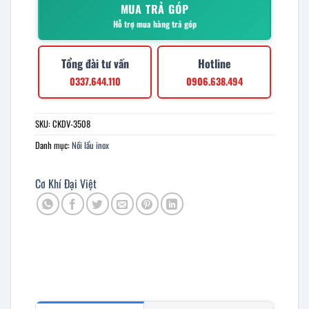
MUA TRẢ GÓP
Hỗ trợ mua hàng trả góp
Tổng đài tư vấn
Hotline
0337.644.110
0906.638.494
SKU:
CKDV-3508
Danh mục:
Nồi lẩu inox
Cơ Khí Đại Việt