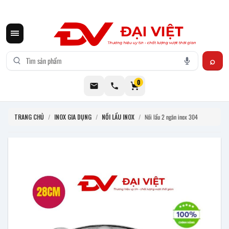
CƠ KHÍ ĐẠI VIỆT CUNG CẤP THIẾT BỊ BẾP CÔNG NGHIỆP INOX
0
TRANG CHỦ
/
INOX GIA DỤNG
/
NỒI LẨU INOX
/
Nồi lẩu 2 ngăn inox 304