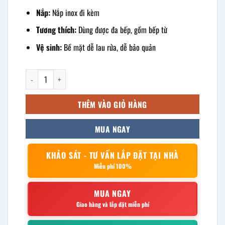
Nắp:
Nắp inox đi kèm
Tương thích:
Dùng được đa bếp, gồm bếp từ
Vệ sinh:
Bề mặt dễ lau rửa, dễ bảo quản
Nồi lẩu 2 ngăn inox 304 số lượng
THÊM VÀO GIỎ HÀNG
MUA NGAY
KHẢO SÁT - TƯ VẤN LẮP ĐẶT TẠI NHÀ
Miễn phí 100%
MUA NGAY
Giao hàng và lắp đặt miễn phí