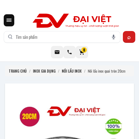
CƠ KHÍ ĐẠI VIỆT CUNG CẤP THIẾT BỊ BẾP CÔNG NGHIỆP INOX
0
TRANG CHỦ
/
INOX GIA DỤNG
/
NỒI LẨU INOX
/
Nồi lẩu inox quai tròn 20cm