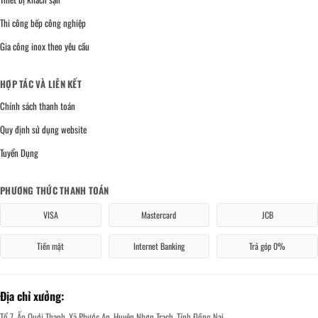
Thi công bếp công nghiệp
Gia công inox theo yêu cầu
HỢP TÁC VÀ LIÊN KẾT
Chính sách thanh toán
Quy định sử dụng website
Tuyển Dụng
PHƯƠNG THỨC THANH TOÁN
VISA
Mastercard
JCB
Tiền mặt
Internet Banking
Trả góp 0%
Địa chỉ xưởng:
Tổ 7, Ấp Quới Thạnh, Xã Phước An, Huyện Nhơn Trạch, Tỉnh Đồng Nai.