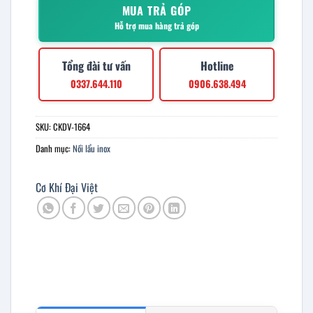
MUA TRẢ GÓP
Hỗ trợ mua hàng trả góp
Tổng đài tư vấn
Hotline
0337.644.110
0906.638.494
SKU:
CKDV-1664
Danh mục:
Nồi lẩu inox
Cơ Khí Đại Việt