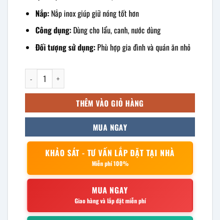
Nắp:
Nắp inox giúp giữ nóng tốt hơn
Công dụng:
Dùng cho lẩu, canh, nước dùng
Đối tượng sử dụng:
Phù hợp gia đình và quán ăn nhỏ
Nồi lẩu inox quai tròn 20cm số lượng
THÊM VÀO GIỎ HÀNG
MUA NGAY
KHẢO SÁT - TƯ VẤN LẮP ĐẶT TẠI NHÀ
Miễn phí 100%
MUA NGAY
Giao hàng và lắp đặt miễn phí