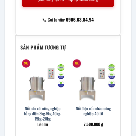
📞 Gọi tư vấn:
0906.63.84.94
SẢN PHẨM TƯƠNG TỰ
Nồi nấu xôi công nghiệp
Nồi điện nấu cháo công
bằng điện 3kg-5kg-10kg-
nghiệp 40 Lít
15kg-20kg
Liên hệ
7.500.000
₫