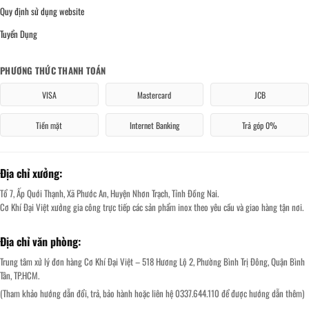
Quy định sử dụng website
Tuyển Dụng
PHƯƠNG THỨC THANH TOÁN
VISA
Mastercard
JCB
Tiền mặt
Internet Banking
Trả góp 0%
Địa chỉ xưởng:
Tổ 7, Ấp Quới Thạnh, Xã Phước An, Huyện Nhơn Trạch, Tỉnh Đồng Nai.
Cơ Khí Đại Việt xưởng gia công trực tiếp các sản phẩm inox theo yêu cầu và giao hàng tận nơi.
Địa chỉ văn phòng:
Trung tâm xử lý đơn hàng Cơ Khí Đại Việt – 518 Hương Lộ 2, Phường Bình Trị Đông, Quận Bình
Tân, TP.HCM.
(Tham khảo hướng dẫn đổi, trả, bảo hành hoặc liên hệ 0337.644.110 để được hướng dẫn thêm)