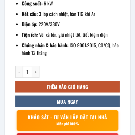
Công suất:
6 kW
Kết cấu:
3 lớp cách nhiệt, hàn TIG khí Ar
Điện áp:
220V/380V
Tiện ích:
Vòi xả lớn, giữ nhiệt tốt, tiết kiệm điện
Chứng nhận & bảo hành:
ISO 9001:2015, CO/CQ, bảo
hành 12 tháng
Nồi nấu cháo điện công nghiệp 50 lít số lượng
THÊM VÀO GIỎ HÀNG
MUA NGAY
KHẢO SÁT - TƯ VẤN LẮP ĐẶT TẠI NHÀ
Miễn phí 100%