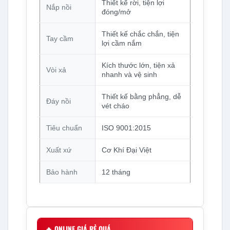
Thiết kế rời, tiện lợi
Nắp nồi
đóng/mở
Thiết kế chắc chắn, tiện
Tay cầm
lợi cầm nắm
Kích thước lớn, tiện xả
Vòi xả
nhanh và vệ sinh
Thiết kế bằng phẳng, dễ
Đáy nồi
vét cháo
Tiêu chuẩn
ISO 9001:2015
Xuất xứ
Cơ Khí Đại Việt
Bảo hành
12 tháng
🔥
ONLINE GIÁ RẺ QUÁ