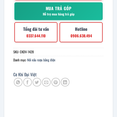
MUA TRẢ GÓP
Hỗ trợ mua hàng trả góp
Tổng đài tư vấn
Hotline
0337.644.110
0906.638.494
SKU:
CKDV-1428
Danh mục:
Nồi nấu rượu bằng điện
Cơ Khí Đại Việt