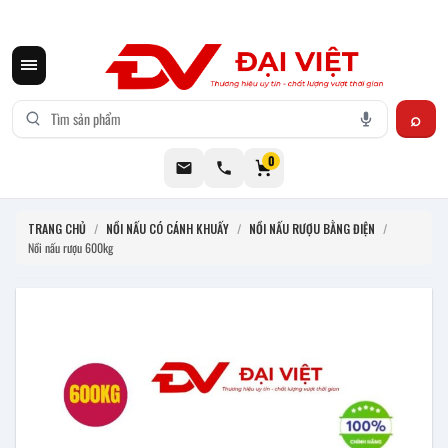
CƠ KHÍ ĐẠI VIỆT CUNG CẤP THIẾT BỊ BẾP CÔNG NGHIỆP INOX
0
TRANG CHỦ
/
NỒI NẤU CÓ CÁNH KHUẤY
/
NỒI NẤU RƯỢU BẰNG ĐIỆN
/
Nồi nấu rượu 600kg