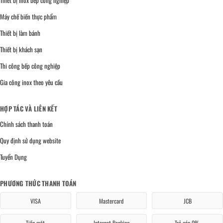
Thiết bị inox bếp công nghiệp
Máy chế biến thực phẩm
Thiết bị làm bánh
Thiết bị khách sạn
Thi công bếp công nghiệp
Gia công inox theo yêu cầu
HỢP TÁC VÀ LIÊN KẾT
Chính sách thanh toán
Quy định sử dụng website
Tuyển Dụng
PHƯƠNG THỨC THANH TOÁN
VISA
Mastercard
JCB
Tiền mặt
Internet Banking
Trả góp 0%