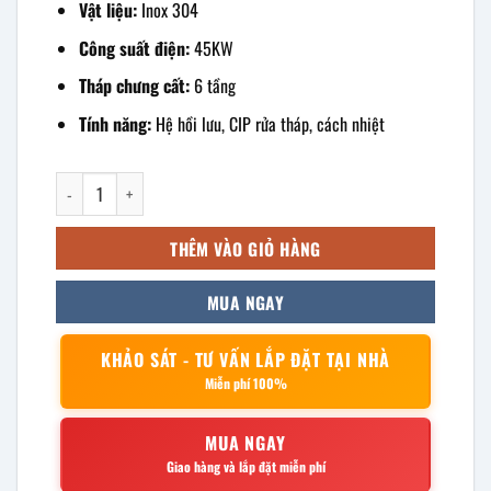
Vật liệu:
Inox 304
Công suất điện:
45KW
Tháp chưng cất:
6 tầng
Tính năng:
Hệ hồi lưu, CIP rửa tháp, cách nhiệt
Nồi nấu rượu 600kg số lượng
THÊM VÀO GIỎ HÀNG
MUA NGAY
KHẢO SÁT - TƯ VẤN LẮP ĐẶT TẠI NHÀ
Miễn phí 100%
MUA NGAY
Giao hàng và lắp đặt miễn phí