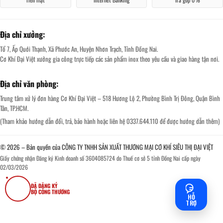
Địa chỉ xưởng:
Tổ 7, Ấp Quới Thạnh, Xã Phước An, Huyện Nhơn Trạch, Tỉnh Đồng Nai.
Cơ Khí Đại Việt xưởng gia công trực tiếp các sản phẩm inox theo yêu cầu và giao hàng tận nơi.
Địa chỉ văn phòng:
Trung tâm xử lý đơn hàng Cơ Khí Đại Việt – 518 Hương Lộ 2, Phường Bình Trị Đông, Quận Bình
Tân, TP.HCM.
(Tham khảo hướng dẫn đổi, trả, bảo hành hoặc liên hệ 0337.644.110 để được hướng dẫn thêm)
© 2026 – Bản quyền của CÔNG TY TNHH SẢN XUẤT THƯƠNG MẠI CƠ KHÍ SIÊU THỊ ĐẠI VIỆT
Giấy chứng nhận Đăng ký Kinh doanh số 3604085724 do Thuế cơ sở 5 tỉnh Đồng Nai cấp ngày
02/03/2026
ĐÃ ĐĂNG KÝ
BỘ CÔNG THƯƠNG
HỖ
TRỢ