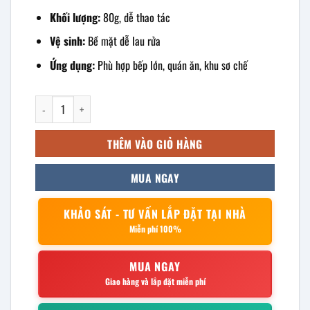
Khối lượng:
80g, dễ thao tác
Vệ sinh:
Bề mặt dễ lau rửa
Ứng dụng:
Phù hợp bếp lớn, quán ăn, khu sơ chế
Rổ ben inox 58cm số lượng
THÊM VÀO GIỎ HÀNG
MUA NGAY
KHẢO SÁT - TƯ VẤN LẮP ĐẶT TẠI NHÀ
Miễn phí 100%
MUA NGAY
Giao hàng và lắp đặt miễn phí