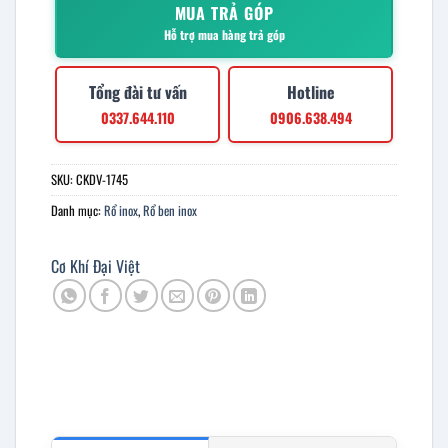
MUA TRẢ GÓP
Hỗ trợ mua hàng trả góp
Tổng đài tư vấn
Hotline
0337.644.110
0906.638.494
SKU:
CKDV-1745
Danh mục:
Rổ inox
,
Rổ ben inox
Cơ Khí Đại Việt