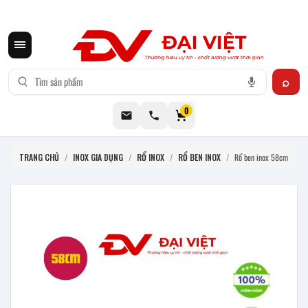
CƠ KHÍ ĐẠI VIỆT CUNG CẤP THIẾT BỊ BẾP CÔNG NGHIỆP INOX
0
TRANG CHỦ
/
INOX GIA DỤNG
/
RỔ INOX
/
RỔ BEN INOX
/
Rổ ben inox 58cm