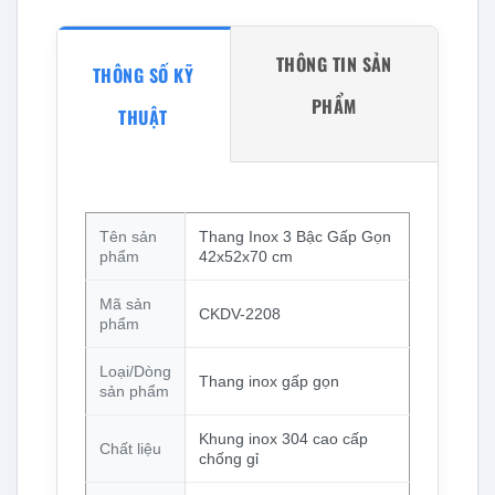
THÔNG TIN SẢN
THÔNG SỐ KỸ
PHẨM
THUẬT
Tên sản
Thang Inox 3 Bậc Gấp Gọn
phẩm
42x52x70 cm
Mã sản
CKDV-2208
phẩm
Loại/Dòng
Thang inox gấp gọn
sản phẩm
Khung inox 304 cao cấp
Chất liệu
chống gỉ