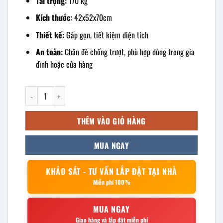
Tải trọng:
170 kg
Kích thước:
42x52x70cm
Thiết kế:
Gấp gọn, tiết kiệm diện tích
An toàn:
Chân đế chống trượt, phù hợp dùng trong gia
đình hoặc cửa hàng
Thang inox 3 bậc gấp gọn 42x52x70cm số lượng
THÊM VÀO GIỎ HÀNG
MUA NGAY
KHẢO SÁT - TƯ VẤN LẮP ĐẶT TẠI NHÀ
Miễn phí 100%
MUA NGAY
Giao hàng và lắp đặt miễn phí