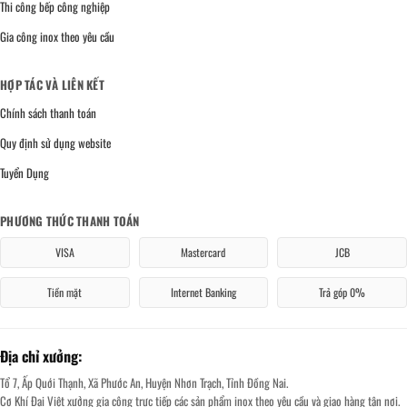
Thi công bếp công nghiệp
Gia công inox theo yêu cầu
HỢP TÁC VÀ LIÊN KẾT
Chính sách thanh toán
Quy định sử dụng website
Tuyển Dụng
PHƯƠNG THỨC THANH TOÁN
VISA
Mastercard
JCB
Tiền mặt
Internet Banking
Trả góp 0%
Địa chỉ xưởng:
Tổ 7, Ấp Quới Thạnh, Xã Phước An, Huyện Nhơn Trạch, Tỉnh Đồng Nai.
Cơ Khí Đại Việt xưởng gia công trực tiếp các sản phẩm inox theo yêu cầu và giao hàng tận nơi.