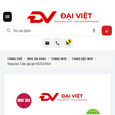
CƠ KHÍ ĐẠI VIỆT CUNG CẤP THIẾT BỊ BẾP CÔNG NGHIỆP INOX
0
TRANG CHỦ
/
INOX GIA DỤNG
/
THANG INOX
/
THANG BẬC INOX
/
Thang inox 3 bậc gấp gọn 42x52x70cm