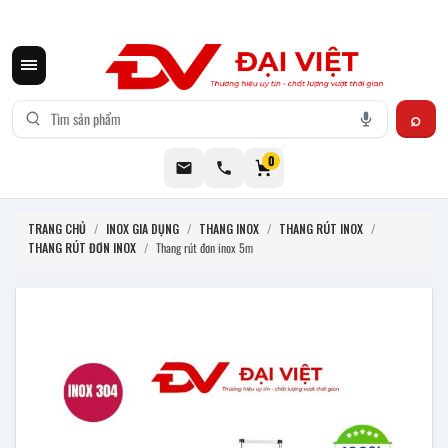
CƠ KHÍ ĐẠI VIỆT CUNG CẤP THIẾT BỊ BẾP CÔNG NGHIỆP INOX
0
TRANG CHỦ
/
INOX GIA DỤNG
/
THANG INOX
/
THANG RÚT INOX
/
THANG RÚT ĐƠN INOX
/
Thang rút đơn inox 5m