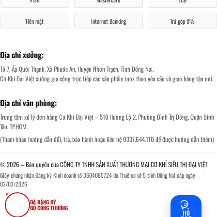
Tiền mặt
Internet Banking
Trả góp 0%
Địa chỉ xưởng:
Tổ 7, Ấp Quới Thạnh, Xã Phước An, Huyện Nhơn Trạch, Tỉnh Đồng Nai.
Cơ Khí Đại Việt xưởng gia công trực tiếp các sản phẩm inox theo yêu cầu và giao hàng tận nơi.
Địa chỉ văn phòng:
Trung tâm xử lý đơn hàng Cơ Khí Đại Việt – 518 Hương Lộ 2, Phường Bình Trị Đông, Quận Bình
Tân, TP.HCM.
(Tham khảo hướng dẫn đổi, trả, bảo hành hoặc liên hệ 0337.644.110 để được hướng dẫn thêm)
© 2026 – Bản quyền của CÔNG TY TNHH SẢN XUẤT THƯƠNG MẠI CƠ KHÍ SIÊU THỊ ĐẠI VIỆT
Giấy chứng nhận Đăng ký Kinh doanh số 3604085724 do Thuế cơ sở 5 tỉnh Đồng Nai cấp ngày
02/03/2026
ĐÃ ĐĂNG KÝ
BỘ CÔNG THƯƠNG
HỖ