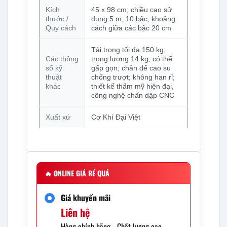
Kích
45 x 98 cm; chiều cao sử
thước /
dụng 5 m; 10 bậc; khoảng
Quy cách
cách giữa các bậc 20 cm
Tải trọng tối đa 150 kg;
Các thông
trọng lượng 14 kg; có thể
số kỹ
gấp gọn; chân đế cao su
thuật
chống trượt; không han rỉ;
khác
thiết kế thẩm mỹ hiện đại,
công nghệ chấn dập CNC
Xuất xứ
Cơ Khí Đại Việt
🔥
ONLINE GIÁ RẺ QUÁ
Giá khuyến mãi
Liên hệ
Hàng chính hãng - Chất lượng cao