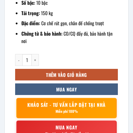
Số bậc:
10 bậc
Tải trọng:
150 kg
Đặc điểm:
Cơ chế rút gọn, chân đế chống trượt
Chứng từ & bảo hành:
CO/CQ đầy đủ, bảo hành tận
nơi
Thang rút đơn inox 5m số lượng
THÊM VÀO GIỎ HÀNG
MUA NGAY
KHẢO SÁT - TƯ VẤN LẮP ĐẶT TẠI NHÀ
Miễn phí 100%
MUA NGAY