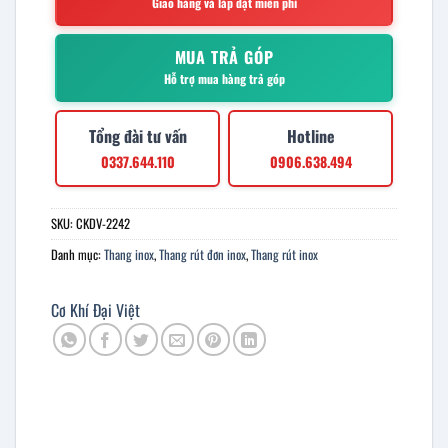
Giao hàng và lắp đặt miễn phí
MUA TRẢ GÓP
Hỗ trợ mua hàng trả góp
Tổng đài tư vấn
Hotline
0337.644.110
0906.638.494
SKU:
CKDV-2242
Danh mục:
Thang inox
,
Thang rút đơn inox
,
Thang rút inox
Cơ Khí Đại Việt