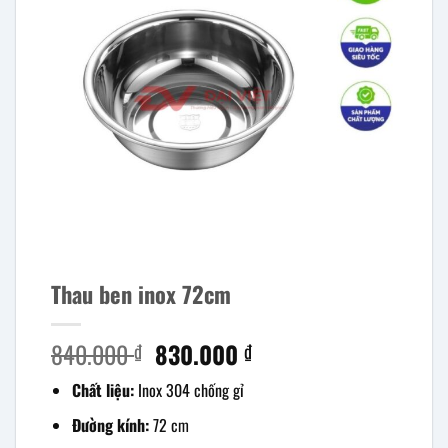
Thau ben inox 72cm
840.000
Giá
830.000
Giá
₫
₫
gốc
hiện
Chất liệu:
Inox 304 chống gỉ
là:
tại
840.000 ₫.
là:
Đường kính:
72 cm