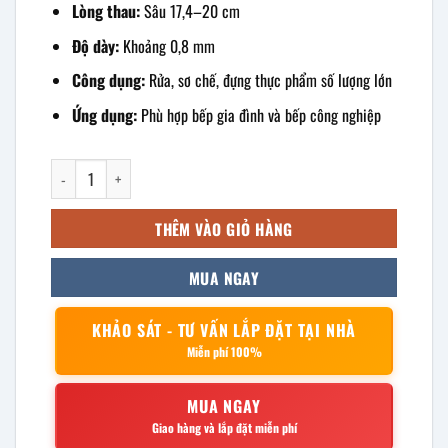
830.000 ₫.
Lòng thau:
Sâu 17,4–20 cm
Độ dày:
Khoảng 0,8 mm
Công dụng:
Rửa, sơ chế, đựng thực phẩm số lượng lớn
Ứng dụng:
Phù hợp bếp gia đình và bếp công nghiệp
Thau ben inox 72cm số lượng
THÊM VÀO GIỎ HÀNG
MUA NGAY
KHẢO SÁT - TƯ VẤN LẮP ĐẶT TẠI NHÀ
Miễn phí 100%
MUA NGAY
Giao hàng và lắp đặt miễn phí