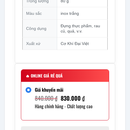
Trọng lượng
80 g
Màu sắc
inox trắng
Đựng thực phẩm, rau
Công dụng
củ, quả, v.v.
Xuất xứ
Cơ Khí Đại Việt
🔥
ONLINE GIÁ RẺ QUÁ
Giá khuyến mãi
840.000
₫
Giá
830.000
₫
Giá
Hàng chính hãng - Chất lượng cao
gốc
hiện
là:
tại
840.000 ₫.
là: