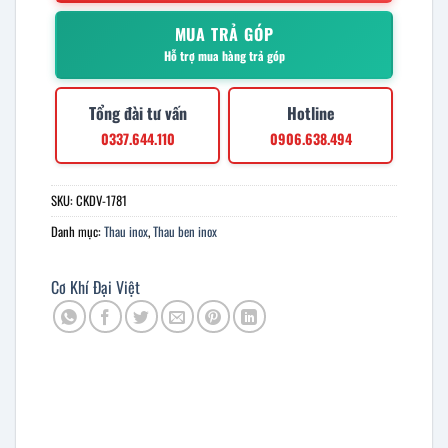
MUA TRẢ GÓP
Hỗ trợ mua hàng trả góp
Tổng đài tư vấn
Hotline
0337.644.110
0906.638.494
SKU:
CKDV-1781
Danh mục:
Thau inox
,
Thau ben inox
Cơ Khí Đại Việt