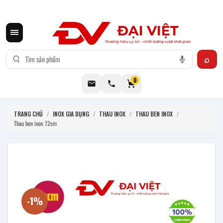
CƠ KHÍ ĐẠI VIỆT CUNG CẤP THIẾT BỊ BẾP CÔNG NGHIỆP INOX
0
TRANG CHỦ
/
INOX GIA DỤNG
/
THAU INOX
/
THAU BEN INOX
/
Thau ben inox 72cm
-1%