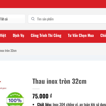
 Việt
Dịch Vụ
Công Trình Thi Công
Tư Vấn Chọn Mua
Chí
inox tròn 32cm
Thau inox tròn 32cm
75.000
₫
Chất liệu:
Inox 304 chống gỉ, an toàn khi sử dụn