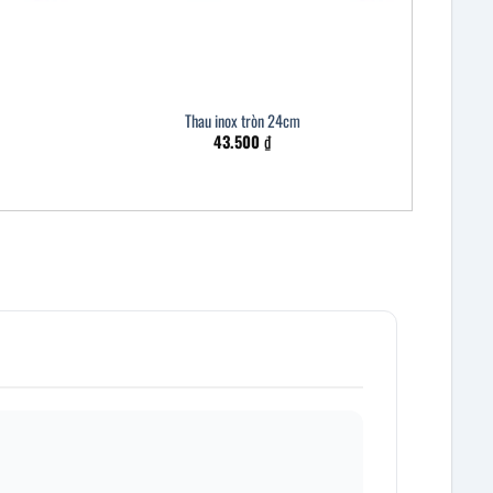
Thau inox tròn 24cm
43.500
₫