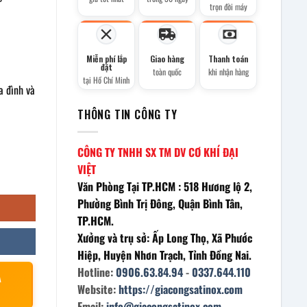
trọn đời máy
Miễn phí lắp
Giao hàng
Thanh toán
h
đặt
toàn quốc
khi nhận hàng
tại Hồ Chí Minh
a đình và
THÔNG TIN CÔNG TY
CÔNG TY TNHH SX TM DV CƠ KHÍ ĐẠI
VIỆT
Văn Phòng Tại TP.HCM : 518 Hương lộ 2,
Phường Bình Trị Đông, Quận Bình Tân,
TP.HCM.
Xưởng và trụ sở: Ấp Long Thọ, Xã Phước
Hiệp, Huyện Nhơn Trạch, Tỉnh Đồng Nai.
Hotline:
0906.63.84.94
-
0337.644.110
À
Website:
https://giacongsatinox.com
Email:
info@giacongsatinox.com