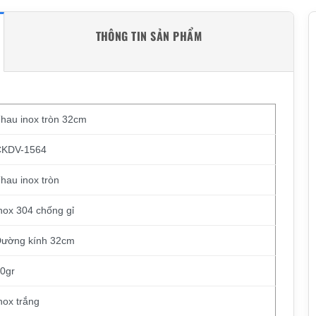
THÔNG TIN SẢN PHẨM
hau inox tròn 32cm
CKDV-1564
hau inox tròn
nox 304 chống gỉ
ường kính 32cm
0gr
nox trắng