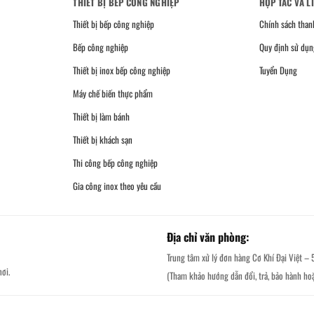
THIẾT BỊ BẾP CÔNG NGHIỆP
HỢP TÁC VÀ L
Thiết bị bếp công nghiệp
Chính sách than
Bếp công nghiệp
Quy định sử dụn
Thiết bị inox bếp công nghiệp
Tuyển Dụng
Máy chế biến thực phẩm
Thiết bị làm bánh
Thiết bị khách sạn
Thi công bếp công nghiệp
Gia công inox theo yêu cầu
Địa chỉ văn phòng:
Trung tâm xử lý đơn hàng Cơ Khí Đại Việt – 
ơi.
(Tham khảo hướng dẫn đổi, trả, bảo hành ho