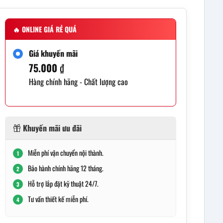
🔥
ONLINE GIÁ RẺ QUÁ
Giá khuyến mãi
75.000
₫
Hàng chính hãng - Chất lượng cao
Khuyến mãi ưu đãi
Miễn phí vận chuyển nội thành.
1
Bảo hành chính hãng 12 tháng.
2
Hỗ trợ lắp đặt kỹ thuật 24/7.
3
Tư vấn thiết kế miễn phí.
4