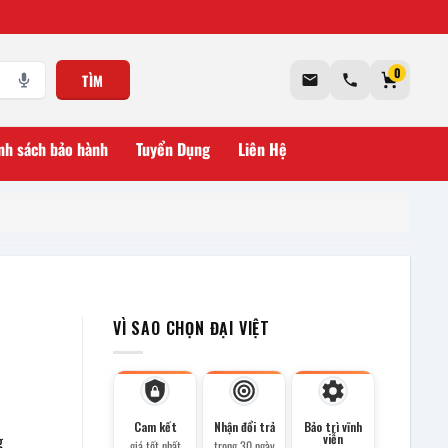
0
TÌM
nh sách bảo hành
Tuyển Dụng
Liên Hệ
VÌ SAO CHỌN ĐẠI VIỆT
Cam kết
Nhận đổi trả
Bảo trì vĩnh
g
viễn
giá tốt nhất
trong 30 ngày