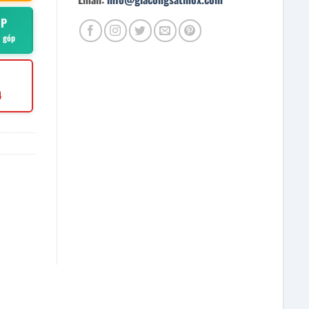
ÓP
ả góp
4