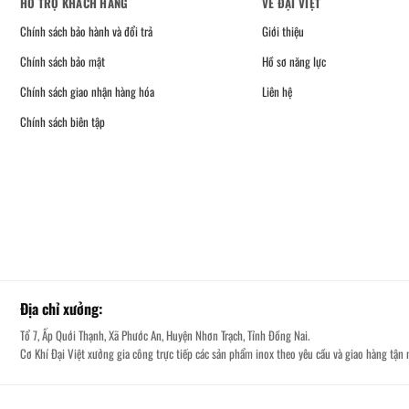
HỖ TRỢ KHÁCH HÀNG
VỀ ĐẠI VIỆT
Chính sách bảo hành và đổi trả
Giới thiệu
Chính sách bảo mật
Hồ sơ năng lực
Chính sách giao nhận hàng hóa
Liên hệ
Chính sách biên tập
Địa chỉ xưởng:
Tổ 7, Ấp Quới Thạnh, Xã Phước An, Huyện Nhơn Trạch, Tỉnh Đồng Nai.
Cơ Khí Đại Việt xưởng gia công trực tiếp các sản phẩm inox theo yêu cầu và giao hàng tận n