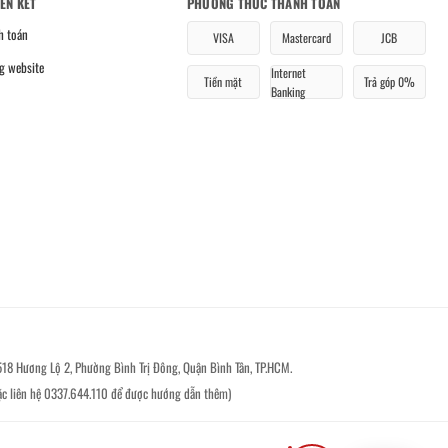
IÊN KẾT
PHƯƠNG THỨC THANH TOÁN
h toán
VISA
Mastercard
JCB
g website
Internet
Tiền mặt
Trả góp 0%
Banking
518 Hương Lộ 2, Phường Bình Trị Đông, Quận Bình Tân, TP.HCM.
ặc liên hệ 0337.644.110 để được hướng dẫn thêm)