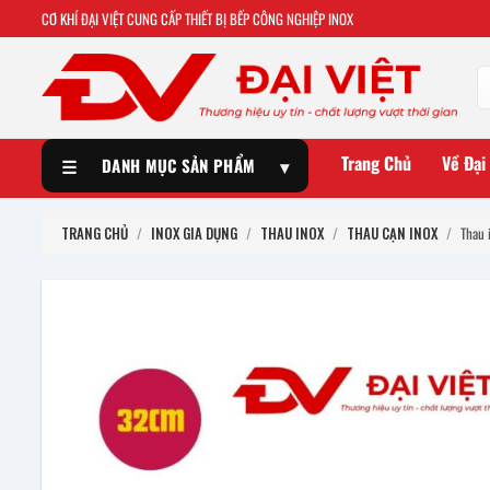
CƠ KHÍ ĐẠI VIỆT CUNG CẤP THIẾT BỊ BẾP CÔNG NGHIỆP INOX
Trang Chủ
Về Đại
☰
DANH MỤC SẢN PHẨM
▾
TRANG CHỦ
/
INOX GIA DỤNG
/
THAU INOX
/
THAU CẠN INOX
/
Thau 