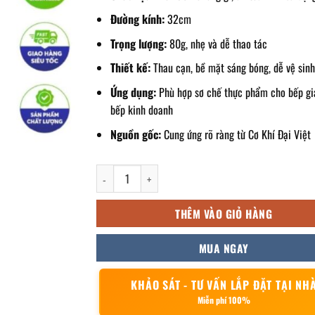
Đường kính:
32cm
Trọng lượng:
80g, nhẹ và dễ thao tác
Thiết kế:
Thau cạn, bề mặt sáng bóng, dễ vệ sin
Ứng dụng:
Phù hợp sơ chế thực phẩm cho bếp gi
bếp kinh doanh
Nguồn gốc:
Cung ứng rõ ràng từ Cơ Khí Đại Việt
Thau inox tròn 32cm số lượng
THÊM VÀO GIỎ HÀNG
MUA NGAY
KHẢO SÁT - TƯ VẤN LẮP ĐẶT TẠI NH
Miễn phí 100%