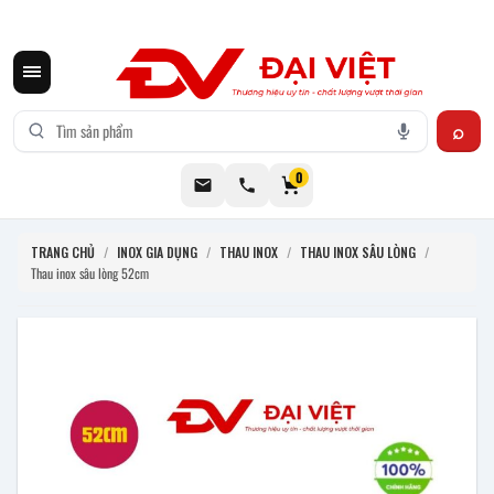
CƠ KHÍ ĐẠI VIỆT CUNG CẤP THIẾT BỊ BẾP CÔNG NGHIỆP INOX
0
TRANG CHỦ
/
INOX GIA DỤNG
/
THAU INOX
/
THAU INOX SÂU LÒNG
/
Thau inox sâu lòng 52cm