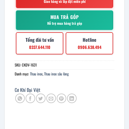
Giao hàng và lắp đặt miễn phí
MUA TRẢ GÓP
Hỗ trợ mua hàng trả góp
Tổng đài tư vấn
Hotline
0337.644.110
0906.638.494
SKU:
CKDV-1631
Danh mục:
Thau inox
,
Thau inox sâu lòng
Cơ Khí Đại Việt