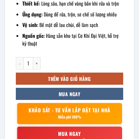
Thiết kế:
Lòng sâu, hạn chế văng bắn khi rửa và trộn
Ứng dụng:
Dùng để rửa, trộn, sơ chế số lượng nhiều
Vệ sinh:
Bề mặt dễ lau chùi, dễ làm sạch
Nguồn gốc:
Hàng sẵn kho tại Cơ Khí Đại Việt, hỗ trợ
kỹ thuật
Thau inox sâu lòng 52cm số lượng
THÊM VÀO GIỎ HÀNG
MUA NGAY
KHẢO SÁT - TƯ VẤN LẮP ĐẶT TẠI NHÀ
Miễn phí 100%
MUA NGAY