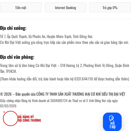
Tiền mặt
Internet Banking
Trả góp 0%
Địa chỉ xưởng:
Tổ 7, Ấp Quới Thạnh, Xã Phước An, Huyện Nhơn Trạch, Tỉnh Đồng Nai.
Cơ Khí Đại Việt xưởng gia công trực tiếp các sản phẩm inox theo yêu cầu và giao hàng tận nơi.
Địa chỉ văn phòng:
Trung tâm xử lý đơn hàng Cơ Khí Đại Việt – 518 Hương Lộ 2, Phường Bình Trị Đông, Quận Bình
Tân, TP.HCM.
(Tham khảo hướng dẫn đổi, trả, bảo hành hoặc liên hệ 0337.644.110 để được hướng dẫn thêm)
© 2026 – Bản quyền của CÔNG TY TNHH SẢN XUẤT THƯƠNG MẠI CƠ KHÍ SIÊU THỊ ĐẠI VIỆT
Giấy chứng nhận Đăng ký Kinh doanh số 3604085724 do Thuế cơ sở 5 tỉnh Đồng Nai cấp ngày
02/03/2026
ĐÃ ĐĂNG KÝ
BỘ CÔNG THƯƠNG
HỖ
TRỢ