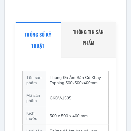
THÔNG TIN SẢN
THÔNG SỐ KỸ
PHẨM
THUẬT
Tên sản
Thùng Đá Âm Bàn Có Khay
phẩm
Topping 500x500x400mm
Mã sản
CKDV-1505
phẩm
Kích
500 x 500 x 400 mm
thước
Loại sản
Thùng đá âm bàn có khay