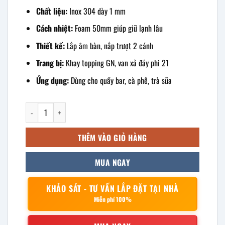
Chất liệu:
Inox 304 dày 1 mm
Cách nhiệt:
Foam 50mm giúp giữ lạnh lâu
Thiết kế:
Lắp âm bàn, nắp trượt 2 cánh
Trang bị:
Khay topping GN, van xả đáy phi 21
Ứng dụng:
Dùng cho quầy bar, cà phê, trà sữa
Thùng đá âm bàn có khay topping 500x500x400mm số lượng
THÊM VÀO GIỎ HÀNG
MUA NGAY
KHẢO SÁT - TƯ VẤN LẮP ĐẶT TẠI NHÀ
Miễn phí 100%