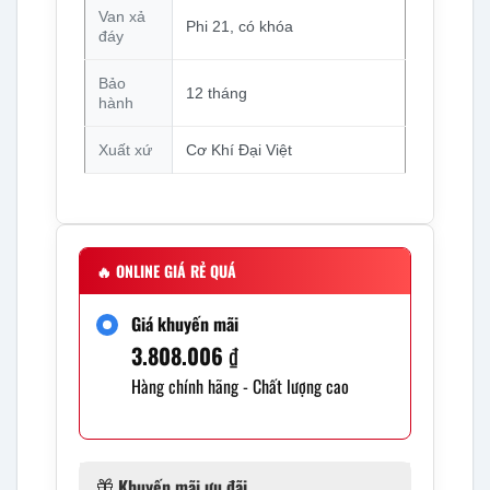
Van xả
Phi 21, có khóa
đáy
Bảo
12 tháng
hành
Xuất xứ
Cơ Khí Đại Việt
🔥
ONLINE GIÁ RẺ QUÁ
Giá khuyến mãi
3.808.006
₫
Hàng chính hãng - Chất lượng cao
Khuyến mãi ưu đãi