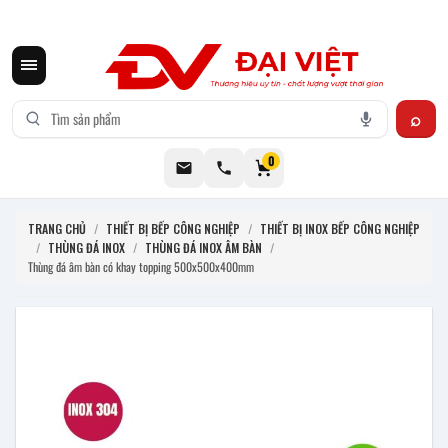
CƠ KHÍ ĐẠI VIỆT CUNG CẤP THIẾT BỊ BẾP CÔNG NGHIỆP INOX
0
TRANG CHỦ
/
THIẾT BỊ BẾP CÔNG NGHIỆP
/
THIẾT BỊ INOX BẾP CÔNG NGHIỆP
/
THÙNG ĐÁ INOX
/
THÙNG ĐÁ INOX ÂM BÀN
/
Thùng đá âm bàn có khay topping 500x500x400mm