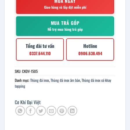
MUA NGAY
Giao hàng và lắp đặt miễn phí
MUA TRẢ GÓP
Hỗ trợ mua hàng trả góp
Tổng đài tư vấn
Hotline
0337.644.110
0906.638.494
SKU:
CKDV-1505
Danh mục:
Thùng đá inox
,
Thùng đá inox âm bàn
,
Thùng đá inox có khay
topping
Cơ Khí Đại Việt