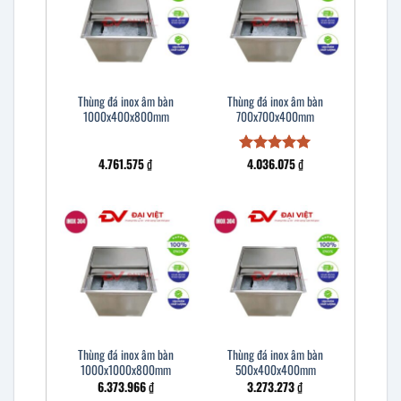
Thùng đá inox âm bàn
Thùng đá inox âm bàn
1000x400x800mm
700x700x400mm
4.761.575
₫
4.036.075
₫
Được xếp
hạng
5
5
sao
Thùng đá inox âm bàn
Thùng đá inox âm bàn
1000x1000x800mm
500x400x400mm
6.373.966
₫
3.273.273
₫