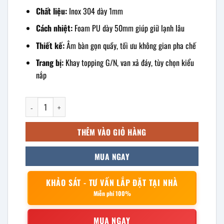
Chất liệu:
Inox 304 dày 1mm
Cách nhiệt:
Foam PU dày 50mm giúp giữ lạnh lâu
Thiết kế:
Âm bàn gọn quầy, tối ưu không gian pha chế
Trang bị:
Khay topping G/N, van xả đáy, tùy chọn kiểu
nắp
Thùng đá âm bàn có khay topping 600x400x400mm số lượng
THÊM VÀO GIỎ HÀNG
MUA NGAY
KHẢO SÁT - TƯ VẤN LẮP ĐẶT TẠI NHÀ
Miễn phí 100%
MUA NGAY