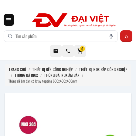
CƠ KHÍ ĐẠI VIỆT CUNG CẤP THIẾT BỊ BẾP CÔNG NGHIỆP INOX
0
TRANG CHỦ
/
THIẾT BỊ BẾP CÔNG NGHIỆP
/
THIẾT BỊ INOX BẾP CÔNG NGHIỆP
/
THÙNG ĐÁ INOX
/
THÙNG ĐÁ INOX ÂM BÀN
/
Thùng đá âm bàn có khay topping 600x400x400mm