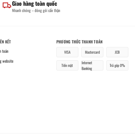
Giao hàng toàn quốc
Nhanh chóng – đóng gói cẩn thận
IÊN KẾT
PHƯƠNG THỨC THANH TOÁN
h toán
VISA
Mastercard
JCB
g website
Internet
Tiền mặt
Trả góp 0%
Banking