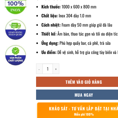
Kích thước:
1000 x 600 x 800 mm
Chất liệu:
Inox 304 dày 1.0 mm
Cách nhiệt:
Foam dày 50 mm giúp giữ đá lâu
Thiết kế:
Âm bàn, thao tác gọn và tối ưu diện tí
Ứng dụng:
Phù hợp quầy bar, cà phê, trà sữa
Ưu điểm:
Dễ vệ sinh, hỗ trợ gia công tùy biến và 
Thùng đá inox âm bàn 1000x600x800mm số lượng
THÊM VÀO GIỎ HÀNG
MUA NGAY
KHẢO SÁT - TƯ VẤN LẮP ĐẶT TẠI NH
Miễn phí 100%