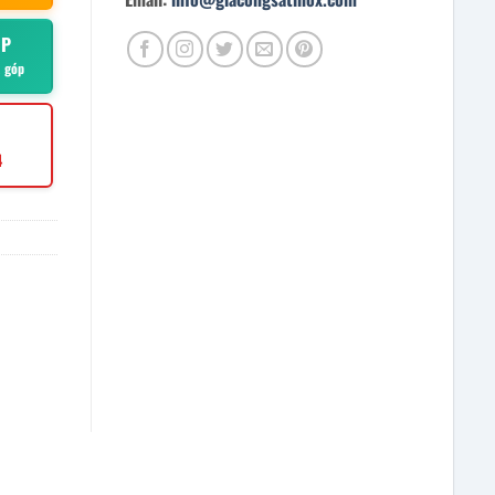
ÓP
ả góp
4