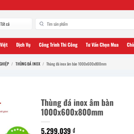
 Việt
Dịch Vụ
Công Trình Thi Công
Tư Vấn Chọn Mua
Chí
GHIỆP
/
THÙNG ĐÁ INOX
/
Thùng đá inox âm bàn 1000x600x800mm
Thùng đá inox âm bàn
1000x600x800mm
5.299.039
₫