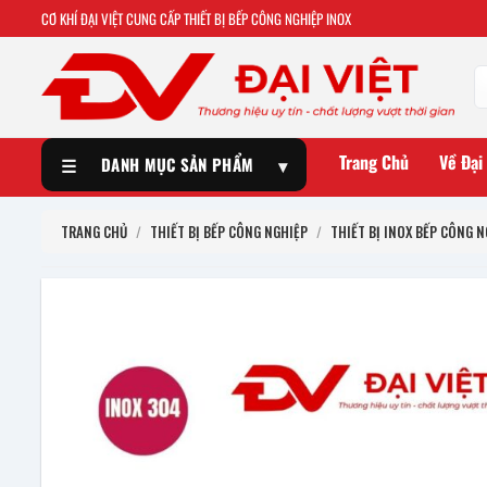
CƠ KHÍ ĐẠI VIỆT CUNG CẤP THIẾT BỊ BẾP CÔNG NGHIỆP INOX
Trang Chủ
Về Đại
☰
DANH MỤC SẢN PHẨM
▾
TRANG CHỦ
/
THIẾT BỊ BẾP CÔNG NGHIỆP
/
THIẾT BỊ INOX BẾP CÔNG N