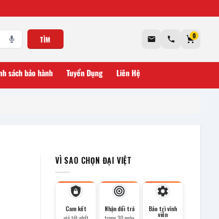
0
TÌM
nh sách bảo hành
Tuyển Dụng
Liên Hệ
VÌ SAO CHỌN ĐẠI VIỆT
Cam kết
Nhận đổi trả
Bảo trì vĩnh
viễn
giá tốt nhất
trong 30 ngày