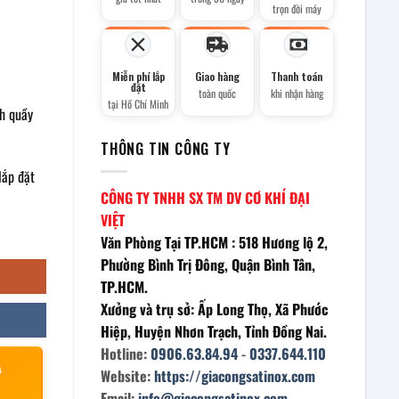
trọn đời máy
Miễn phí lắp
Giao hàng
Thanh toán
đặt
toàn quốc
khi nhận hàng
tại Hồ Chí Minh
ch quầy
THÔNG TIN CÔNG TY
lắp đặt
CÔNG TY TNHH SX TM DV CƠ KHÍ ĐẠI
VIỆT
Văn Phòng Tại TP.HCM : 518 Hương lộ 2,
Phường Bình Trị Đông, Quận Bình Tân,
TP.HCM.
Xưởng và trụ sở: Ấp Long Thọ, Xã Phước
Hiệp, Huyện Nhơn Trạch, Tỉnh Đồng Nai.
Hotline:
0906.63.84.94
-
0337.644.110
À
Website:
https://giacongsatinox.com
Email:
info@giacongsatinox.com