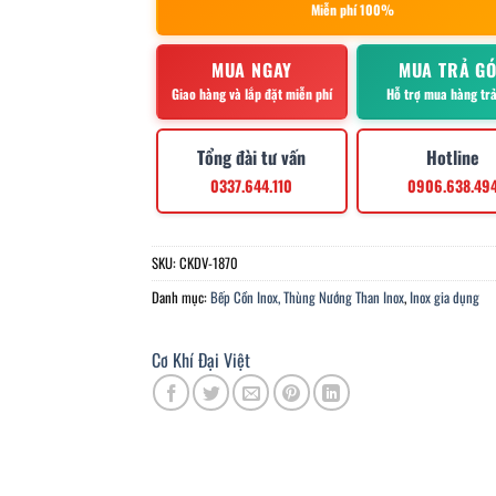
Miễn phí 100%
MUA NGAY
MUA TRẢ G
Giao hàng và lắp đặt miễn phí
Hỗ trợ mua hàng tr
Tổng đài tư vấn
Hotline
0337.644.110
0906.638.49
SKU:
CKDV-1870
Danh mục:
Bếp Cồn Inox, Thùng Nướng Than Inox
,
Inox gia dụng
Cơ Khí Đại Việt