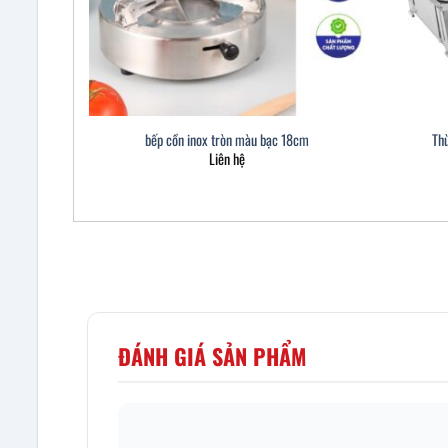
bếp cồn inox tròn màu bạc 18cm
Th
Liên hệ
ĐÁNH GIÁ SẢN PHẨM