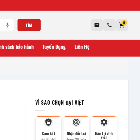
0
TÌM
nh sách bảo hành
Tuyển Dụng
Liên Hệ
VÌ SAO CHỌN ĐẠI VIỆT
Cam kết
Nhận đổi trả
Bảo trì vĩnh
viễn
giá tốt nhất
trong 30 ngày