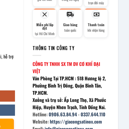
trọn đời máy
Miễn phí lắp
Giao hàng
Thanh toán
đặt
toàn quốc
khi nhận hàng
tại Hồ Chí Minh
THÔNG TIN CÔNG TY
, hỗ trợ
CÔNG TY TNHH SX TM DV CƠ KHÍ ĐẠI
VIỆT
Văn Phòng Tại TP.HCM : 518 Hương lộ 2,
Phường Bình Trị Đông, Quận Bình Tân,
TP.HCM.
Xưởng và trụ sở: Ấp Long Thọ, Xã Phước
Hiệp, Huyện Nhơn Trạch, Tỉnh Đồng Nai.
Hotline:
0906.63.84.94
-
0337.644.110
Website:
https://giacongsatinox.com
À
Email:
info@giacongsatinox.com