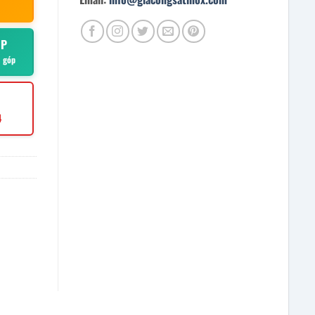
ÓP
ả góp
4