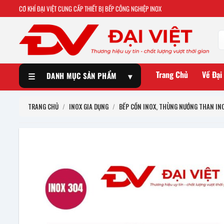
CƠ KHÍ ĐẠI VIỆT CUNG CẤP THIẾT BỊ BẾP CÔNG NGHIỆP INOX
Trang Chủ
Về Đại
☰
DANH MỤC SẢN PHẨM
▾
TRANG CHỦ
/
INOX GIA DỤNG
/
BẾP CỒN INOX, THÙNG NƯỚNG THAN IN