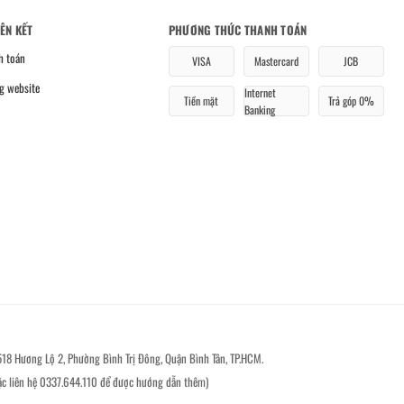
IÊN KẾT
PHƯƠNG THỨC THANH TOÁN
h toán
VISA
Mastercard
JCB
g website
Internet
Tiền mặt
Trả góp 0%
Banking
518 Hương Lộ 2, Phường Bình Trị Đông, Quận Bình Tân, TP.HCM.
ặc liên hệ 0337.644.110 để được hướng dẫn thêm)