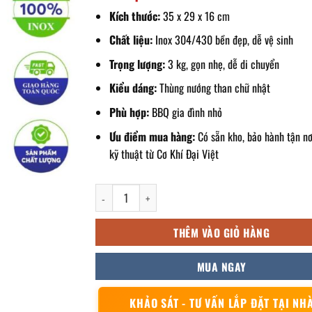
Kích thước:
35 x 29 x 16 cm
Chất liệu:
Inox 304/430 bền đẹp, dễ vệ sinh
Trọng lượng:
3 kg, gọn nhẹ, dễ di chuyển
Kiểu dáng:
Thùng nướng than chữ nhật
Phù hợp:
BBQ gia đình nhỏ
Ưu điểm mua hàng:
Có sẵn kho, bảo hành tận nơi
kỹ thuật từ Cơ Khí Đại Việt
thùng nướng than inox 35x29x16cm số lượng
THÊM VÀO GIỎ HÀNG
MUA NGAY
KHẢO SÁT - TƯ VẤN LẮP ĐẶT TẠI NH