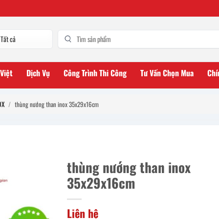
 Việt
Dịch Vụ
Công Trình Thi Công
Tư Vấn Chọn Mua
Chí
OX
/
thùng nướng than inox 35x29x16cm
thùng nướng than inox
35x29x16cm
Liên hệ