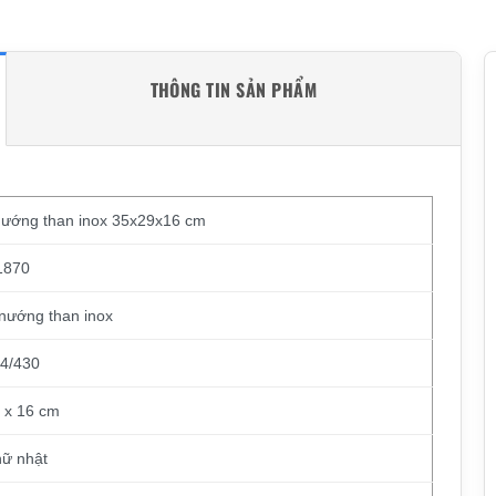
THÔNG TIN SẢN PHẨM
nướng than inox 35x29x16 cm
1870
nướng than inox
04/430
 x 16 cm
hữ nhật