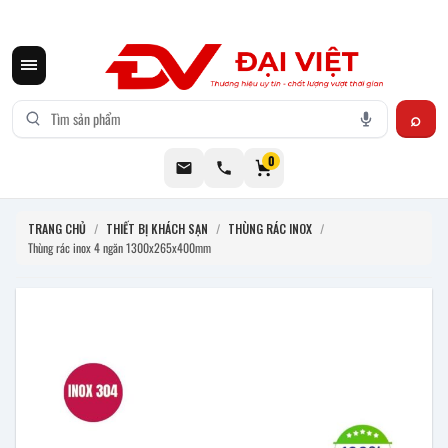
CƠ KHÍ ĐẠI VIỆT CUNG CẤP THIẾT BỊ BẾP CÔNG NGHIỆP INOX
0
TRANG CHỦ
/
THIẾT BỊ KHÁCH SẠN
/
THÙNG RÁC INOX
/
Thùng rác inox 4 ngăn 1300x265x400mm