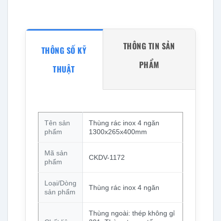
THÔNG TIN SẢN
THÔNG SỐ KỸ
PHẨM
THUẬT
Tên sản
Thùng rác inox 4 ngăn
phẩm
1300x265x400mm
Mã sản
CKDV-1172
phẩm
Loại/Dòng
Thùng rác inox 4 ngăn
sản phẩm
Thùng ngoài: thép không gỉ