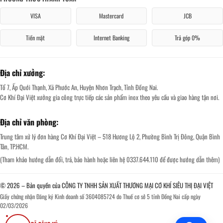
VISA
Mastercard
JCB
Tiền mặt
Internet Banking
Trả góp 0%
Địa chỉ xưởng:
Tổ 7, Ấp Quới Thạnh, Xã Phước An, Huyện Nhơn Trạch, Tỉnh Đồng Nai.
Cơ Khí Đại Việt xưởng gia công trực tiếp các sản phẩm inox theo yêu cầu và giao hàng tận nơi.
Địa chỉ văn phòng:
Trung tâm xử lý đơn hàng Cơ Khí Đại Việt – 518 Hương Lộ 2, Phường Bình Trị Đông, Quận Bình
Tân, TP.HCM.
(Tham khảo hướng dẫn đổi, trả, bảo hành hoặc liên hệ 0337.644.110 để được hướng dẫn thêm)
© 2026 – Bản quyền của CÔNG TY TNHH SẢN XUẤT THƯƠNG MẠI CƠ KHÍ SIÊU THỊ ĐẠI VIỆT
Giấy chứng nhận Đăng ký Kinh doanh số 3604085724 do Thuế cơ sở 5 tỉnh Đồng Nai cấp ngày
02/03/2026