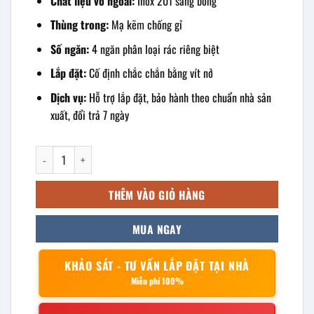
Chất liệu vỏ ngoài:
Inox 201 sáng bóng
Thùng trong:
Mạ kẽm chống gỉ
Số ngăn:
4 ngăn phân loại rác riêng biệt
Lắp đặt:
Cố định chắc chắn bằng vít nở
Dịch vụ:
Hỗ trợ lắp đặt, bảo hành theo chuẩn nhà sản
xuất, đổi trả 7 ngày
Thùng rác inox 4 ngăn 1300x265x400mm số lượng
THÊM VÀO GIỎ HÀNG
MUA NGAY
KHẢO SÁT - TƯ VẤN LẮP ĐẶT TẠI NHÀ
Miễn phí 100%