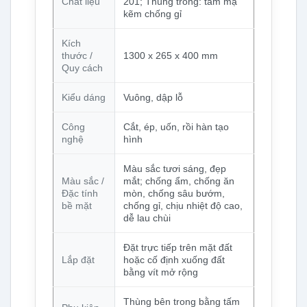
Chất liệu
201; Thùng trong: tấm mạ
kẽm chống gỉ
Kích
thước /
1300 x 265 x 400 mm
Quy cách
Kiểu dáng
Vuông, dập lỗ
Công
Cắt, ép, uốn, rồi hàn tạo
nghệ
hình
Màu sắc tươi sáng, đẹp
Màu sắc /
mắt; chống ẩm, chống ăn
Đặc tính
mòn, chống sâu bướm,
bề mặt
chống gỉ, chịu nhiệt độ cao,
dễ lau chùi
Đặt trực tiếp trên mặt đất
Lắp đặt
hoặc cố định xuống đất
bằng vít mở rộng
Thùng bên trong bằng tấm