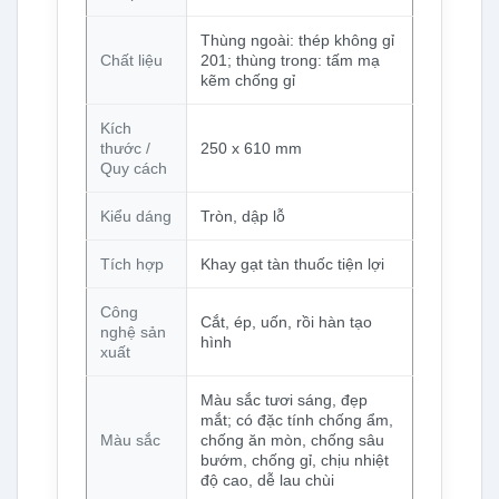
Thùng ngoài: thép không gỉ
Chất liệu
201; thùng trong: tấm mạ
kẽm chống gỉ
Kích
thước /
250 x 610 mm
Quy cách
Kiểu dáng
Tròn, dập lỗ
Tích hợp
Khay gạt tàn thuốc tiện lợi
Công
Cắt, ép, uốn, rồi hàn tạo
nghệ sản
hình
xuất
Màu sắc tươi sáng, đẹp
mắt; có đặc tính chống ẩm,
Màu sắc
chống ăn mòn, chống sâu
bướm, chống gỉ, chịu nhiệt
độ cao, dễ lau chùi