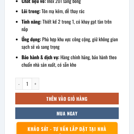
Chất liệu vỏ:
Inox 201 sáng bóng
Lõi trong:
Tôn mạ kẽm, dễ thay rác
Tính năng:
Thiết kế 2 trong 1, có khay gạt tàn trên
nắp
Ứng dụng:
Phù hợp khu vực công cộng, giữ không gian
sạch sẽ và sang trọng
Bảo hành & dịch vụ:
Hàng chính hãng, bảo hành theo
chuẩn nhà sản xuất, có sẵn kho
Thùng rác inox có gạt tàn 250x610mm số lượng
THÊM VÀO GIỎ HÀNG
MUA NGAY
KHẢO SÁT - TƯ VẤN LẮP ĐẶT TẠI NHÀ