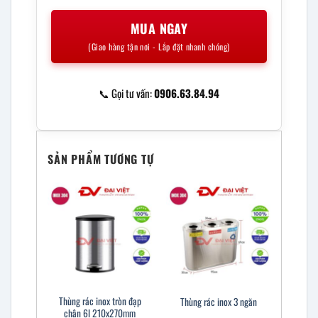
MUA NGAY
(Giao hàng tận nơi - Lắp đặt nhanh chóng)
📞 Gọi tư vấn:
0906.63.84.94
SẢN PHẨM TƯƠNG TỰ
Thùng rác inox tròn đạp
Thùng rác inox 3 ngăn
chân 6l 210x270mm