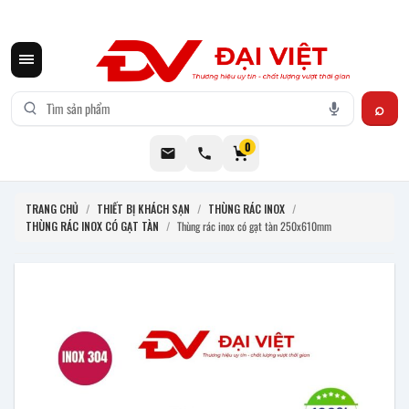
CƠ KHÍ ĐẠI VIỆT CUNG CẤP THIẾT BỊ BẾP CÔNG NGHIỆP INOX
0
TRANG CHỦ
/
THIẾT BỊ KHÁCH SẠN
/
THÙNG RÁC INOX
/
THÙNG RÁC INOX CÓ GẠT TÀN
/
Thùng rác inox có gạt tàn 250x610mm