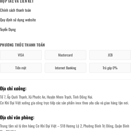
HỢP TÁC VÀ LIÊN KẾT
Chính sách thanh toán
Quy định sử dụng website
Tuyển Dụng
PHƯƠNG THỨC THANH TOÁN
VISA
Mastercard
JCB
Tiền mặt
Internet Banking
Trả góp 0%
Địa chỉ xưởng:
Tổ 7, Ấp Quới Thạnh, Xã Phước An, Huyện Nhơn Trạch, Tỉnh Đồng Nai.
Cơ Khí Đại Việt xưởng gia công trực tiếp các sản phẩm inox theo yêu cầu và giao hàng tận nơi.
Địa chỉ văn phòng:
Trung tâm xử lý đơn hàng Cơ Khí Đại Việt – 518 Hương Lộ 2, Phường Bình Trị Đông, Quận Bình