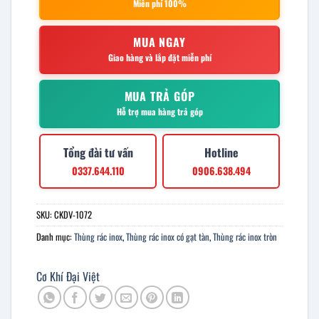
Miễn phí 100%
MUA NGAY
Giao hàng và lắp đặt miễn phí
MUA TRẢ GÓP
Hỗ trợ mua hàng trả góp
Tổng đài tư vấn
Hotline
0337.644.110
0906.638.494
SKU:
CKDV-1072
Danh mục:
Thùng rác inox
,
Thùng rác inox có gạt tàn
,
Thùng rác inox tròn
Cơ Khí Đại Việt