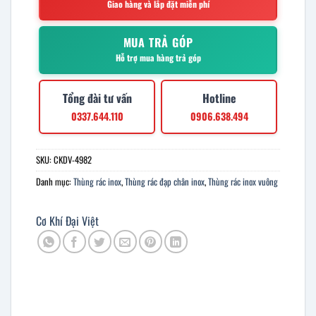
Giao hàng và lắp đặt miễn phí
MUA TRẢ GÓP
Hỗ trợ mua hàng trả góp
Tổng đài tư vấn
Hotline
0337.644.110
0906.638.494
SKU:
CKDV-4982
Danh mục:
Thùng rác inox
,
Thùng rác đạp chân inox
,
Thùng rác inox vuông
Cơ Khí Đại Việt