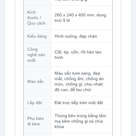
Kích
260 x 240 x 400 mm; dung
thước /
tích 9 lít
Quy cách
Kiểu dáng
Hình vuông, đạp chân
Công
Cắt, ép, uốn, rồi hàn tạo
nghệ sản
hình
xuất
Màu sắc tươi sáng, đẹp
mắt; chống ẩm, chống ăn
Màu sắc
mòn, chống gỉ, chịu nhiệt
độ cao, dễ lau chùi
Lắp đặt
Đặt trực tiếp trên mặt đất
Thùng bên trong bằng tấm
Phụ kiện
mạ kẽm chống gỉ và chìa
đi kèm
khóa