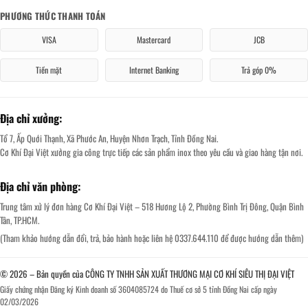
PHƯƠNG THỨC THANH TOÁN
VISA
Mastercard
JCB
Tiền mặt
Internet Banking
Trả góp 0%
Địa chỉ xưởng:
Tổ 7, Ấp Quới Thạnh, Xã Phước An, Huyện Nhơn Trạch, Tỉnh Đồng Nai.
Cơ Khí Đại Việt xưởng gia công trực tiếp các sản phẩm inox theo yêu cầu và giao hàng tận nơi.
Địa chỉ văn phòng:
Trung tâm xử lý đơn hàng Cơ Khí Đại Việt – 518 Hương Lộ 2, Phường Bình Trị Đông, Quận Bình
Tân, TP.HCM.
(Tham khảo hướng dẫn đổi, trả, bảo hành hoặc liên hệ 0337.644.110 để được hướng dẫn thêm)
© 2026 – Bản quyền của CÔNG TY TNHH SẢN XUẤT THƯƠNG MẠI CƠ KHÍ SIÊU THỊ ĐẠI VIỆT
Giấy chứng nhận Đăng ký Kinh doanh số 3604085724 do Thuế cơ sở 5 tỉnh Đồng Nai cấp ngày
02/03/2026