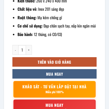
Kích thước:
260 x 240 x 400 mm
Chất liệu vỏ:
Inox 201 sáng đẹp
Ruột thùng:
Mạ kẽm chống gỉ
Cơ chế sử dụng:
Đạp chân sạch tay, nắp kín ngăn mùi
Bảo hành:
12 tháng, có CO/CQ
Thùng rác inox đạp chân 9l 260x240x400mm số lượng
THÊM VÀO GIỎ HÀNG
MUA NGAY
KHẢO SÁT - TƯ VẤN LẮP ĐẶT TẠI NHÀ
Miễn phí 100%
MUA NGAY