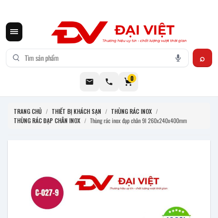
CƠ KHÍ ĐẠI VIỆT CUNG CẤP THIẾT BỊ BẾP CÔNG NGHIỆP INOX
0
TRANG CHỦ
/
THIẾT BỊ KHÁCH SẠN
/
THÙNG RÁC INOX
/
THÙNG RÁC ĐẠP CHÂN INOX
/
Thùng rác inox đạp chân 9l 260x240x400mm